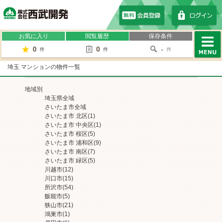
株式会社西武開発
お気に入り
閲覧履歴
保存条件
0
0
-
件
件
件
MENU
埼玉 マンションの物件一覧
地域別
埼玉県全域
さいたま市全域
さいたま市 北区
(1)
さいたま市 中央区
(1)
さいたま市 桜区
(5)
さいたま市 浦和区
(9)
さいたま市 南区
(7)
さいたま市 緑区
(5)
川越市
(12)
川口市
(15)
所沢市
(54)
飯能市
(5)
狭山市
(21)
鴻巣市
(1)