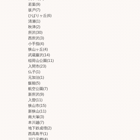
若葉
(9)
坂戸
(7)
ひばりヶ丘
(6)
清瀬
(1)
秋津
(2)
所沢
(30)
西所沢
(3)
小手指
(4)
狭山ヶ丘
(4)
武蔵藤沢
(14)
稲荷山公園
(11)
入間市
(23)
仏子
(1)
元加治
(1)
飯能
(5)
航空公園
(7)
新所沢
(9)
入曽
(11)
狭山市
(15)
新狭山
(11)
南大塚
(3)
本川越
(7)
地下鉄成増
(2)
西高島平
(1)
川口元郷
(4)