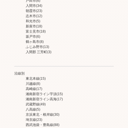
戸田市
(6)
入間市
(34)
朝霞市
(23)
志木市
(12)
和光市
(5)
新座市
(18)
富士見市
(18)
坂戸市
(6)
鶴ヶ島市
(8)
ふじみ野市
(13)
入間郡 三芳町
(3)
沿線別
東北本線
(15)
川越線
(8)
高崎線
(17)
湘南新宿ライン宇須
(15)
湘南新宿ライン高海
(17)
武蔵野線
(49)
八高線
(5)
京浜東北・根岸線
(30)
埼京線
(23)
西武池袋・豊島線
(88)