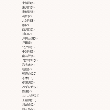
東浦和
(5)
東川口
(8)
東飯能
(5)
与野
(2)
北浦和
(8)
蕨
(2)
西川口
(1)
川口
(2)
戸田公園
(4)
戸田
(5)
北戸田
(1)
中浦和
(3)
南与野
(4)
与野本町
(2)
和光市
(4)
朝霞
(7)
朝霞台
(20)
志木
(16)
柳瀬川
(5)
みずほ台
(7)
鶴瀬
(7)
ふじみ野
(14)
上福岡
(10)
川越市
(2)
鶴ヶ島
(2)