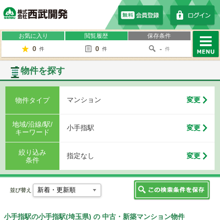
株式会社西武開発
お気に入り
閲覧履歴
保存条件
0
0
-
件
件
件
MENU
物件を探す
マンション
変更
物件タイプ
地域/沿線/駅/
小手指駅
変更
キーワード
絞り込み
指定なし
変更
条件
並び替え
小手指駅の小手指駅(埼玉県) の 中古・新築マンション物件