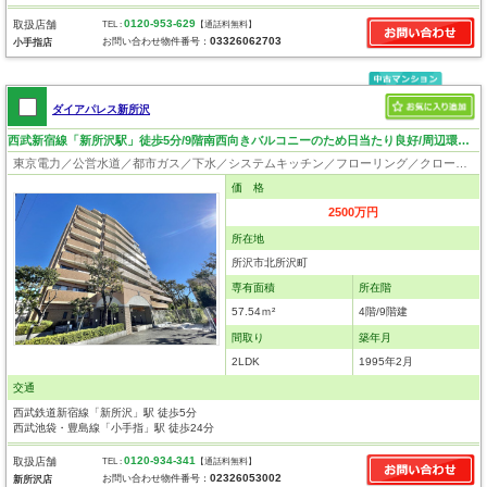
0120-953-629
取扱店舗
TEL :
【通話料無料】
03326062703
お問い合わせ物件番号：
小手指店
ダイアパレス新所沢
西武新宿線「新所沢駅」徒歩5分/9階南西向きバルコニーのため日当たり良好/周辺環境良好
東京電力／公営水道／都市ガス／下水／システムキッチン／フローリング／クローゼット／エレベータ／駐輪場
価 格
2500万円
所在地
所沢市北所沢町
専有面積
所在階
57.54ｍ²
4階/9階建
間取り
築年月
2LDK
1995年2月
交通
西武鉄道新宿線「新所沢」駅 徒歩5分
西武池袋・豊島線「小手指」駅 徒歩24分
0120-934-341
取扱店舗
TEL :
【通話料無料】
02326053002
お問い合わせ物件番号：
新所沢店