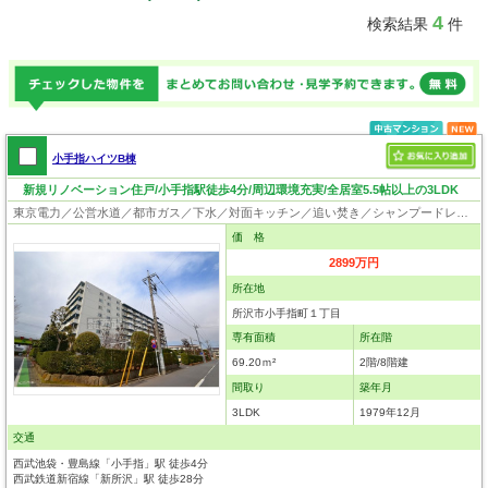
4
検索結果
件
小手指ハイツB棟
新規リノベーション住戸/小手指駅徒歩4分/周辺環境充実/全居室5.5帖以上の3LDK
東京電力／公営水道／都市ガス／下水／対面キッチン／追い焚き／シャンプードレッサー／ウォシュレット／システムキッチン／浄水器／ウォークインクローゼット／フローリング／クローゼット／エレベータ
価 格
2899万円
所在地
所沢市小手指町１丁目
専有面積
所在階
69.20ｍ²
2階/8階建
間取り
築年月
3LDK
1979年12月
交通
西武池袋・豊島線「小手指」駅 徒歩4分
西武鉄道新宿線「新所沢」駅 徒歩28分