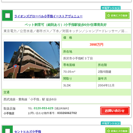
ライオンズグローベル小手指イーストアヴェニュー
ペット飼育可（細則あり）/小手指駅徒歩6分/住環境良好
東京電力／公営水道／都市ガス／下水／対面キッチン／シャンプードレッサー／浴室換気乾燥機／ウォシュレット／システムキッチン／浄水器／ウォークインクローゼット／クローゼット／オートロック／エレベータ／ペット相談
価 格
3998万円
所在地
所沢市小手指町３丁目
専有面積
所在階
70.05ｍ²
2階/5階建
間取り
築年月
3LDK
2004年11月
交通
西武池袋・豊島線「小手指」駅 徒歩6分
0120-953-629
取扱店舗
TEL :
【通話料無料】
03326062702
お問い合わせ物件番号：
小手指店
セントヒルズ小手指