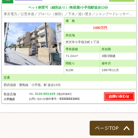
ペット飼育可（細則あり）/角部屋/小手指駅徒歩13分
東京電力／公営水道／プロパン（個別）／下水／追い焚き／シャンプードレッサー／システムキッチン／浄水器／クローゼット／駐輪場／バイク置場／角部屋／ペット相談
価 格
1490万円
所在地
所沢市小手指元町１丁目
専有面積
所在階
71.24ｍ²
3階/3階建
間取り
築年月
3LDK
1987年11月
交通
西武池袋・豊島線「小手指」駅 徒歩13分
0120-953-629
取扱店舗
TEL :
【通話料無料】
03326021601
お問い合わせ物件番号：
小手指店