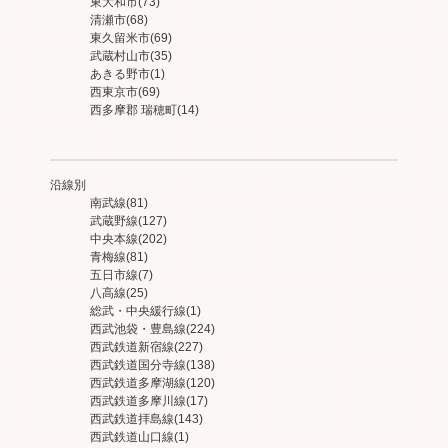
東大和市
(73)
清瀬市
(68)
東久留米市
(69)
武蔵村山市
(35)
あきる野市
(1)
西東京市
(69)
西多摩郡 瑞穂町
(14)
沿線別
南武線
(81)
武蔵野線
(127)
中央本線
(202)
青梅線
(81)
五日市線
(7)
八高線
(25)
総武・中央緩行線
(1)
西武池袋・豊島線
(224)
西武鉄道新宿線
(227)
西武鉄道国分寺線
(138)
西武鉄道多摩湖線
(120)
西武鉄道多摩川線
(17)
西武鉄道拝島線
(143)
西武鉄道山口線
(1)