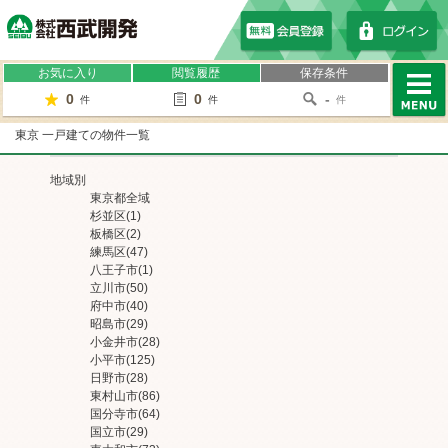
株式会社西武開発
お気に入り
閲覧履歴
保存条件
0
0
-
件
件
件
MENU
東京 一戸建ての物件一覧
地域別
東京都全域
杉並区
(1)
板橋区
(2)
練馬区
(47)
八王子市
(1)
立川市
(50)
府中市
(40)
昭島市
(29)
小金井市
(28)
小平市
(125)
日野市
(28)
東村山市
(86)
国分寺市
(64)
国立市
(29)