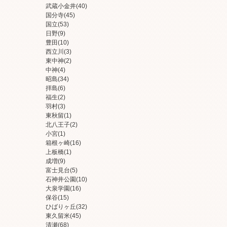
武蔵小金井
(40)
国分寺
(45)
国立
(53)
日野
(9)
豊田
(10)
西立川
(3)
東中神
(2)
中神
(4)
昭島
(34)
拝島
(6)
福生
(2)
羽村
(3)
東秋留
(1)
北八王子
(2)
小宮
(1)
箱根ヶ崎
(16)
上板橋
(1)
成増
(9)
富士見台
(5)
石神井公園
(10)
大泉学園
(16)
保谷
(15)
ひばりヶ丘
(32)
東久留米
(45)
清瀬
(68)