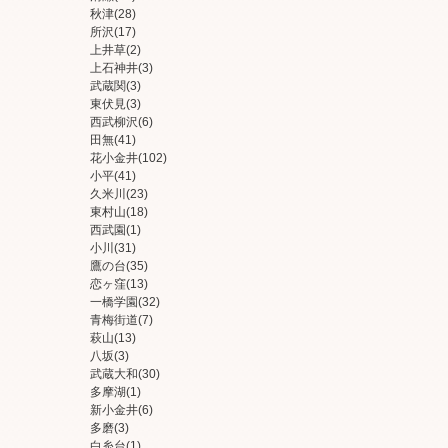
秋津
(28)
所沢
(17)
上井草
(2)
上石神井
(3)
武蔵関
(3)
東伏見
(3)
西武柳沢
(6)
田無
(41)
花小金井
(102)
小平
(41)
久米川
(23)
東村山
(18)
西武園
(1)
小川
(31)
鷹の台
(35)
恋ヶ窪
(13)
一橋学園
(32)
青梅街道
(7)
萩山
(13)
八坂
(3)
武蔵大和
(30)
多摩湖
(1)
新小金井
(6)
多磨
(3)
白糸台
(1)