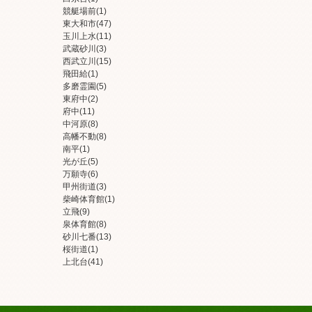
競艇場前
(1)
東大和市
(47)
玉川上水
(11)
武蔵砂川
(3)
西武立川
(15)
飛田給
(1)
多磨霊園
(5)
東府中
(2)
府中
(11)
中河原
(8)
高幡不動
(8)
南平
(1)
光が丘
(5)
万願寺
(6)
甲州街道
(3)
柴崎体育館
(1)
立飛
(9)
泉体育館
(8)
砂川七番
(13)
桜街道
(1)
上北台
(41)