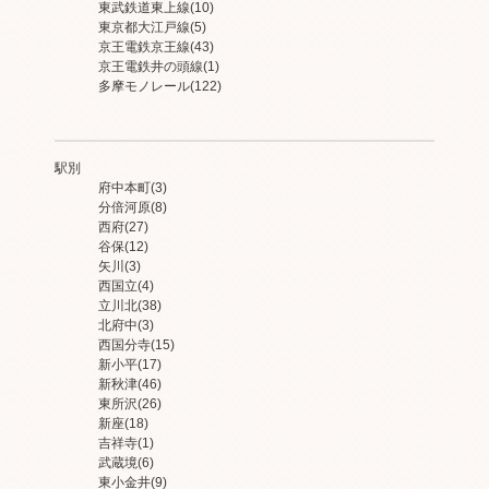
東武鉄道東上線
(10)
東京都大江戸線
(5)
京王電鉄京王線
(43)
京王電鉄井の頭線
(1)
多摩モノレール
(122)
駅別
府中本町
(3)
分倍河原
(8)
西府
(27)
谷保
(12)
矢川
(3)
西国立
(4)
立川北
(38)
北府中
(3)
西国分寺
(15)
新小平
(17)
新秋津
(46)
東所沢
(26)
新座
(18)
吉祥寺
(1)
武蔵境
(6)
東小金井
(9)