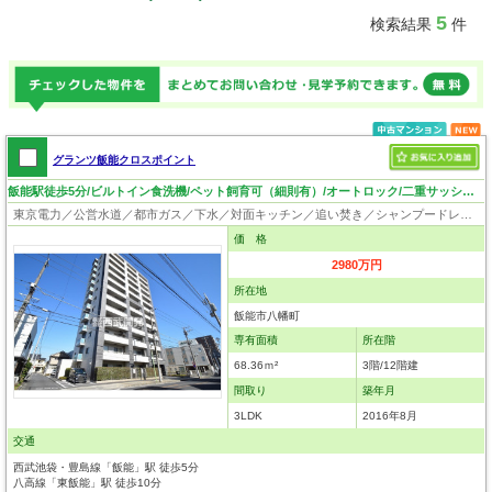
5
検索結果
件
グランツ飯能クロスポイント
飯能駅徒歩5分/ビルトイン食洗機/ペット飼育可（細則有）/オートロック/二重サッシ・二重天井・二重床
東京電力／公営水道／都市ガス／下水／対面キッチン／追い焚き／シャンプードレッサー／浴室換気乾燥機／ウォシュレット／システムキッチン／食器洗浄乾燥器／フローリング／クローゼット／オートロック／エレベータ／外壁タイル張り／バリアフリー／ペット相談
価 格
2980万円
所在地
飯能市八幡町
専有面積
所在階
68.36ｍ²
3階/12階建
間取り
築年月
3LDK
2016年8月
交通
西武池袋・豊島線「飯能」駅 徒歩5分
八高線「東飯能」駅 徒歩10分