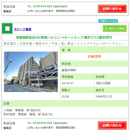
0120-974-443
取扱店舗
TEL :
【通話料無料】
05325111501
お問い合わせ物件番号：
飯能店
モナーク飯能
東飯能駅徒歩3分/東南バルコニー/オートロック/都市ガス/2駅利用可
東京電力／公営水道／都市ガス／下水／追い焚き／シャンプードレッサー／ウォシュレット／システムキッチン／フローリング／クローゼット／オートロック／エレベータ／外壁タイル張り
価 格
1780万円
所在地
飯能市柳町
専有面積
所在階
64.52ｍ²
3階/11階建
間取り
築年月
2LDK
1996年11月
交通
八高線「東飯能」駅 徒歩3分
西武池袋・豊島線「飯能」駅 徒歩7分
0120-974-443
取扱店舗
TEL :
【通話料無料】
05325081101
お問い合わせ物件番号：
飯能店