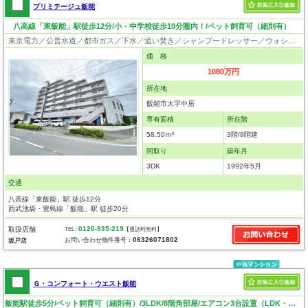
プリミテージュ飯能
八高線「東飯能」駅徒歩12分/小・中学校徒歩10分圏内！/ペット飼育可（細則有）
東京電力／公営水道／都市ガス／下水／追い焚き／シャンプードレッサー／ウォシュレット／フローリング／クローゼット／エレベータ／ペット相談
価 格
1080万円
所在地
飯能市大字中居
専有面積
所在階
58.50ｍ²
3階/9階建
間取り
築年月
3DK
1992年5月
交通
八高線「東飯能」駅 徒歩12分
西武池袋・豊島線「飯能」駅 徒歩20分
0120-935-219
取扱店舗
TEL :
【通話料無料】
06326071802
お問い合わせ物件番号：
坂戸店
Ｇ・コンフォート・ウエスト飯能
飯能駅徒歩5分/ペット飼育可（細則有）/3LDK/8階角部屋/エアコン3台設置（LDK・浴室）