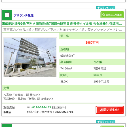
ブリランテ飯能
東飯能駅徒歩2分/南向き陽当良好/7階部分眺望良好/外壁タイル張り/食洗機付/住環境良好
東京電力／公営水道／都市ガス／下水／対面キッチン／追い焚き／シャンプードレッサー／ウォシュレット／システムキッチン／食器洗浄乾燥器／浄水器／クローゼット／エレベータ／外壁タイル張り
価 格
1980万円
所在地
飯能市栄町
専有面積
所在階
74.90ｍ²
7階/8階建
間取り
築年月
3LDK
1992年11月
交通
八高線「東飯能」駅 徒歩2分
西武池袋・豊島線「飯能」駅 徒歩10分
0120-974-443
取扱店舗
TEL :
【通話料無料】
05326022701
お問い合わせ物件番号：
飯能店