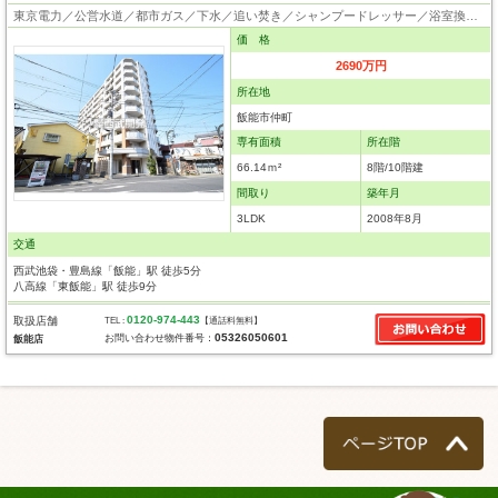
東京電力／公営水道／都市ガス／下水／追い焚き／シャンプードレッサー／浴室換気乾燥機／ウォシュレット／システムキッチン／フローリング／クローゼット／オートロック／エレベータ／外壁タイル張り／バリアフリー／角部屋／ペット相談
価 格
2690万円
所在地
飯能市仲町
専有面積
所在階
66.14ｍ²
8階/10階建
間取り
築年月
3LDK
2008年8月
交通
西武池袋・豊島線「飯能」駅 徒歩5分
八高線「東飯能」駅 徒歩9分
0120-974-443
取扱店舗
TEL :
【通話料無料】
05326050601
お問い合わせ物件番号：
飯能店
ページTOP