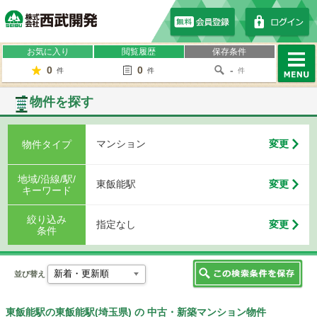
株式会社西武開発
お気に入り
閲覧履歴
保存条件
0
0
-
件
件
件
MENU
物件を探す
マンション
変更
物件タイプ
地域/沿線/駅/
東飯能駅
変更
キーワード
絞り込み
指定なし
変更
条件
並び替え
東飯能駅の東飯能駅(埼玉県) の 中古・新築マンション物件