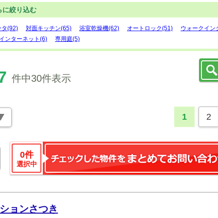
らに絞り込む
タ(92)
対面キッチン(65)
浴室乾燥機(62)
オートロック(51)
ウォークインク
インターネット(6)
専用庭(5)
7
件中30件表示
1
2
0
件
選択中
ションさつき