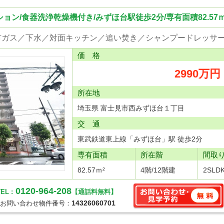
ョン/食器洗浄乾燥機付き/みずほ台駅徒歩2分/専有面積82.57
価 格
2990万円
所在地
埼玉県 富士見市西みずほ台１丁目
交 通
東武鉄道東上線「みずほ台」駅 徒歩2分
専有面積
所在階
間取
82.57ｍ²
4階/12階建
2SLD
0120-964-208
EL :
【通話料無料】
14326060701
お問い合わせ物件番号：