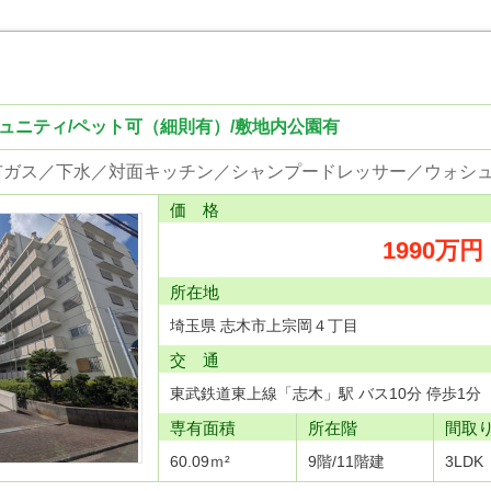
ミュニティ/ペット可（細則有）/敷地内公園有
価 格
1990万円
所在地
埼玉県 志木市上宗岡４丁目
交 通
東武鉄道東上線「志木」駅 バス10分 停歩1分
専有面積
所在階
間取
60.09ｍ²
9階/11階建
3LDK