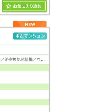
東京電力／公営水道／都市ガス／下水／対面キッチン／追い焚き／シャンプードレッサー／浴室換気乾燥機／ウォシュレット／システムキッチン／食器洗浄乾燥器／浄水器／フローリング／クローゼット／エレベータ