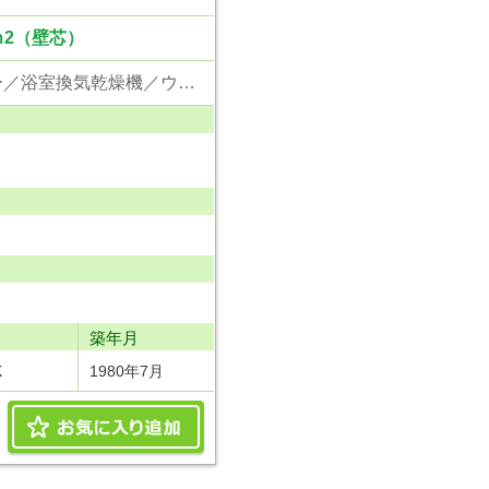
ｍ2（壁芯）
東京電力／公営水道／都市ガス／下水／対面キッチン／追い焚き／シャンプードレッサー／浴室換気乾燥機／ウォシュレット／システムキッチン／食器洗浄乾燥器／浄水器／ウォークインクローゼット／フローリング／クローゼット／エレベータ／外壁タイル張り
り
築年月
K
1980年7月