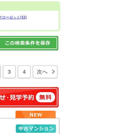
ローゼット(33)
3
4
次へ