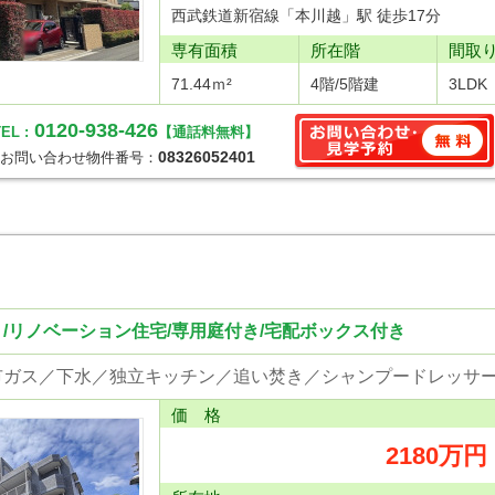
西武鉄道新宿線「本川越」駅 徒歩17分
専有面積
所在階
間取
71.44ｍ²
4階/5階建
3LDK
0120-938-426
EL :
【通話料無料】
08326052401
お問い合わせ物件番号：
/リノベーション住宅/専用庭付き/宅配ボックス付き
価 格
2180万円