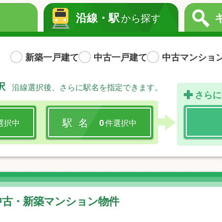
沿線・駅
から探す
新築一戸建て
中古一戸建て
中古マンショ
択
沿線選択後、さらに駅名を指定できます。
さらに
駅 名
0
選択中
件選択中
 中古・新築マンション物件