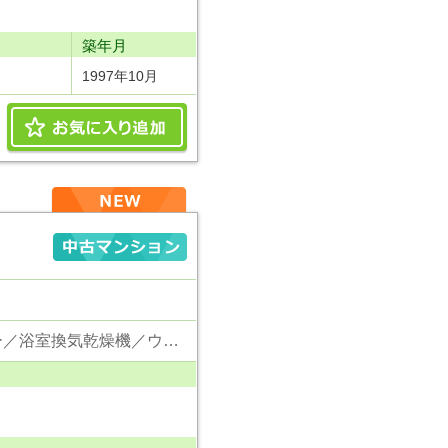
り
築年月
1997年10月
東京電力／公営水道／都市ガス／下水／独立キッチン／追い焚き／シャンプードレッサー／浴室換気乾燥機／ウォシュレット／システムキッチン／浄水器／フローリング／クローゼット／専用庭／外壁タイル張り