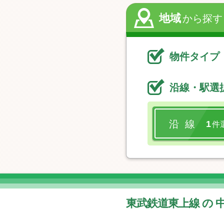
地域
から探す
物件タイプ
沿線・駅選
沿 線
1
件
東武鉄道東上線 の