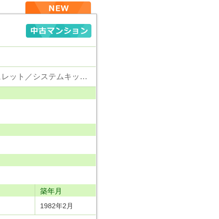
東京電力／公営水道／都市ガス／下水／対面キッチン／シャンプードレッサー／ウォシュレット／システムキッチン／浄水器／エレベータ／ペット相談
り
築年月
1982年2月