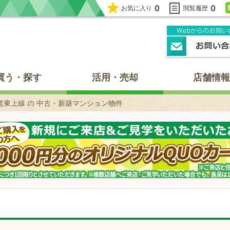
0
0
お気に入り
閲覧履歴
買う・探す
活用・売却
店舗情報
道東上線 の 中古・新築マンション物件