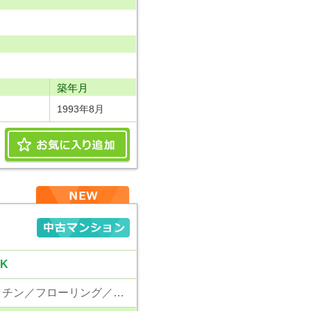
り
築年月
1993年8月
K
東京電力／公営水道／都市ガス／下水／追い焚き／シャンプードレッサー／システムキッチン／フローリング／クローゼット／エレベータ／外壁タイル張り／角部屋