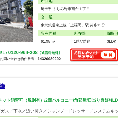
所在地
埼玉県 ふじみ野市南台１丁目
交 通
東武鉄道東上線「上福岡」駅 徒歩15分
専有面積
所在階
間取
61.95ｍ²
1階/7階建
3LDK
0120-964-208
EL :
【通話料無料】
14326080202
お問い合わせ物件番号：
瀬
/ペット飼育可（規則有）/2面バルコニー/角部屋/日当り良好/4LD