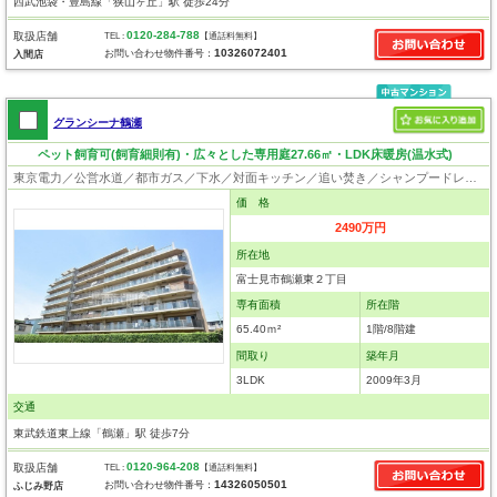
西武池袋・豊島線「狭山ヶ丘」駅 徒歩24分
0120-284-788
取扱店舗
TEL :
【通話料無料】
10326072401
お問い合わせ物件番号：
入間店
グランシーナ鶴瀬
ペット飼育可(飼育細則有)・広々とした専用庭27.66㎡・LDK床暖房(温水式)
東京電力／公営水道／都市ガス／下水／対面キッチン／追い焚き／シャンプードレッサー／浴室換気乾燥機／ウォシュレット／システムキッチン／フローリング／クローゼット／オートロック／エレベータ／専用庭／駐輪場／バイク置場／外壁タイル張り／住宅性能評価付き／建設住宅性能評価付／角部屋／ペット相談
価 格
2490万円
所在地
富士見市鶴瀬東２丁目
専有面積
所在階
65.40ｍ²
1階/8階建
間取り
築年月
3LDK
2009年3月
交通
東武鉄道東上線「鶴瀬」駅 徒歩7分
0120-964-208
取扱店舗
TEL :
【通話料無料】
14326050501
お問い合わせ物件番号：
ふじみ野店