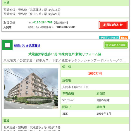
交通
西武池袋・豊島線「武蔵藤沢」駅 徒歩14分
西武池袋・豊島線「狭山ヶ丘」駅 徒歩28分
0120-284-788
取扱店舗
TEL :
【通話料無料】
10326072501
お問い合わせ物件番号：
入間店
朝日パリオ武蔵藤沢
武蔵藤沢駅徒歩13分/南東向住戸/新規リフォーム済
東京電力／公営水道／都市ガス／下水／独立キッチン／シャンプードレッサー／ウォシュレット／システムキッチン／フローリング／クローゼット／駐輪場／バイク置場
価 格
1680万円
所在地
入間市下藤沢５丁目
専有面積
所在階
57.05ｍ²
1階/5階建
間取り
築年月
3DK
1993年3月
交通
西武池袋・豊島線「武蔵藤沢」駅 徒歩13分