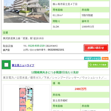
鶴ヶ島市富士見４丁目
専有面積
所在階
61.28ｍ²
5階/5階建
間取り
築年月
3LDK
1989年3月
交通
東武鉄道東上線「若葉」駅 徒歩16分
0120-935-219
取扱店舗
TEL :
【通話料無料】
06326062101
お問い合わせ物件番号：
坂戸店
富士見ニューライフ
12階南東向きにつき眺望/日当たり良好
東京電力／公営水道／都市ガス／下水／シャンプードレッサー／ウォシュレット／システムキッチン／浄水器／フローリング／クローゼット／エレベータ／駐輪場／バイク置場
価 格
2480万円
所在地
富士見市榎町
専有面積
所在階