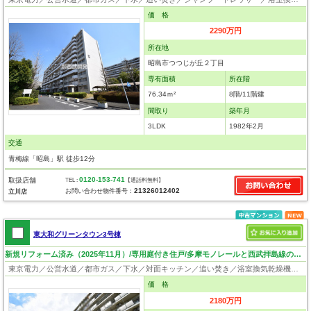
価 格
2290万円
所在地
昭島市つつじが丘２丁目
専有面積
所在階
76.34ｍ²
8階/11階建
間取り
築年月
3LDK
1982年2月
交通
青梅線「昭島」駅 徒歩12分
0120-153-741
取扱店舗
TEL :
【通話料無料】
21326012402
お問い合わせ物件番号：
立川店
東大和グリーンタウン3号棟
新規リフォーム済み（2025年11月）/専用庭付き住戸/多摩モノレールと西武拝島線の二路線利用可能
東京電力／公営水道／都市ガス／下水／対面キッチン／追い焚き／浴室換気乾燥機／システムキッチン／食器洗浄乾燥器／浄水器／フローリング／クローゼット／エレベータ／専用庭
価 格
2180万円