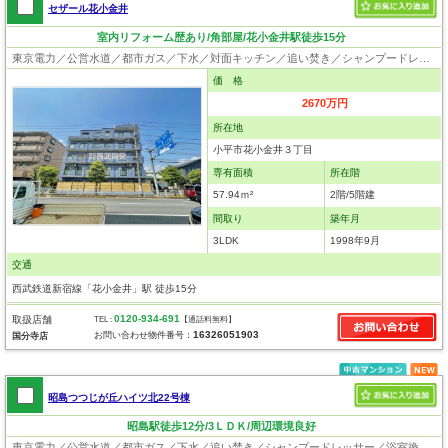
セザール花小金井
室内リフォーム歴あり/角部屋/花小金井駅徒歩15分
東京電力／公営水道／都市ガス／下水／対面キッチン／追い焚き／シャンプードレッサー／浴室換気乾燥機／ウォシュレット／システムキッチン／浄水器／フローリング／クローゼット／エレベータ／角部屋／ペット相談
価 格
2670万円
所在地
小平市花小金井３丁目
専有面積
所在階
57.94ｍ²
2階/5階建
間取り
築年月
3LDK
1998年9月
交通
西武鉄道新宿線「花小金井」駅 徒歩15分
0120-934-691
取扱店舗
TEL :
【通話料無料】
16326051903
お問い合わせ物件番号：
国分寺店
昭島つつじが丘ハイツ北22号棟
昭島駅徒歩12分/3ＬＤＫ/周辺環境良好
東京電力／公営水道／都市ガス／下水／追い焚き／シャンプードレッサー／浴室換気乾燥機／ウォシュレット／システムキッチン／浄水器／フローリング／クローゼット／エレベータ