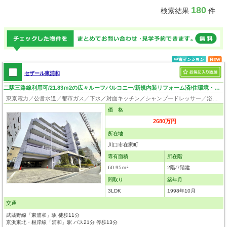
180
検索結果
件
セザール東浦和
二駅三路線利用可/21.83ｍ2の広々ルーフバルコニー/新規内装リフォーム済/住環境・日当り良好/内覧可！
東京電力／公営水道／都市ガス／下水／対面キッチン／シャンプードレッサー／浴室換気乾燥機／ウォシュレット／システムキッチン／クローゼット／ルーフバルコニー／エレベータ／外壁タイル張り
価 格
2680万円
所在地
川口市在家町
専有面積
所在階
60.95ｍ²
2階/7階建
間取り
築年月
3LDK
1998年10月
交通
武蔵野線「東浦和」駅 徒歩11分
京浜東北・根岸線「浦和」駅 バス21分 停歩13分