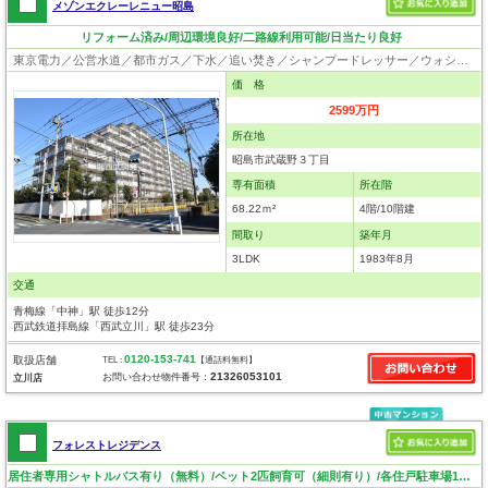
メゾンエクレーレニュー昭島
リフォーム済み/周辺環境良好/二路線利用可能/日当たり良好
東京電力／公営水道／都市ガス／下水／追い焚き／シャンプードレッサー／ウォシュレット／システムキッチン／ウォークインクローゼット／クローゼット／エレベータ／駐輪場／バイク置場
価 格
2599万円
所在地
昭島市武蔵野３丁目
専有面積
所在階
68.22ｍ²
4階/10階建
間取り
築年月
3LDK
1983年8月
交通
青梅線「中神」駅 徒歩12分
西武鉄道拝島線「西武立川」駅 徒歩23分
0120-153-741
取扱店舗
TEL :
【通話料無料】
21326053101
お問い合わせ物件番号：
立川店
フォレストレジデンス
居住者専用シャトルバス有り（無料）/ペット2匹飼育可（細則有り）/各住戸駐車場1台有り（自走式）