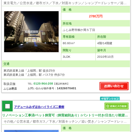
東京電力／公営水道／都市ガス／下水／対面キッチン／シャンプードレッサー／浴室換気乾燥機／ウォシュレット／システムキッチン／ディスポーザー／ウォークインクローゼット／フローリング／クローゼット／オートロック／エレベータ／ペット相談
価 格
2780万円
所在地
ふじみ野市鶴ケ岡５丁目
専有面積
所在階
80.60ｍ²
4階/14階建
間取り
築年月
3LDK
2010年10月
交通
東武鉄道東上線「上福岡」駅 徒歩25分
東武鉄道東上線「上福岡」駅 バス7分 停歩7分
0120-964-208
取扱店舗
TEL :
【通話料無料】
14326070401
お問い合わせ物件番号：
ふじみ野店
アデュールみずほ台ハイライズ二番館
リノベーション工事済/ペット飼育可（飼育細則あり）/パントリー付き/日当たり眺望良好/LDK16帖
その他／公営水道／都市ガス／下水／対面キッチン／追い焚き／シャンプードレッサー／浴室換気乾燥機／ウォシュレット／システムキッチン／浄水器／ウォークインクローゼット／フローリング／クローゼット／エレベータ／外壁タイル張り／バリアフリー／ペット相談
価 格