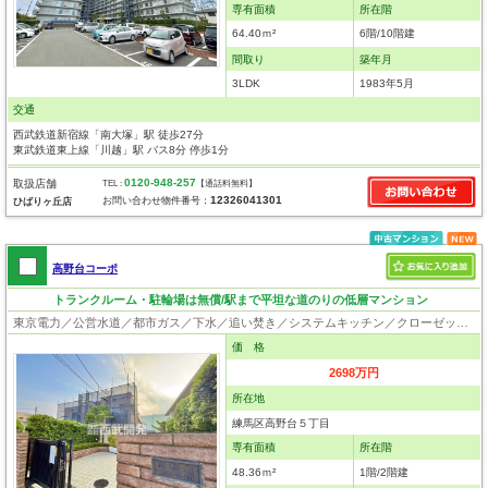
専有面積
所在階
64.40ｍ²
6階/10階建
間取り
築年月
3LDK
1983年5月
交通
西武鉄道新宿線「南大塚」駅 徒歩27分
東武鉄道東上線「川越」駅 バス8分 停歩1分
0120-948-257
取扱店舗
TEL :
【通話料無料】
12326041301
お問い合わせ物件番号：
ひばりヶ丘店
高野台コーポ
トランクルーム・駐輪場は無償/駅まで平坦な道のりの低層マンション
東京電力／公営水道／都市ガス／下水／追い焚き／システムキッチン／クローゼット／駐輪場
価 格
2698万円
所在地
練馬区高野台５丁目
専有面積
所在階
48.36ｍ²
1階/2階建