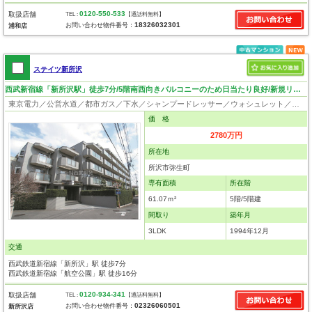
0120-550-533
取扱店舗
TEL :
【通話料無料】
18326032301
お問い合わせ物件番号：
浦和店
ステイツ新所沢
西武新宿線「新所沢駅」徒歩7分/5階南西向きバルコニーのため日当たり良好/新規リフォーム物件
東京電力／公営水道／都市ガス／下水／シャンプードレッサー／ウォシュレット／システムキッチン／フローリング／クローゼット／オートロック／エレベータ
価 格
2780万円
所在地
所沢市弥生町
専有面積
所在階
61.07ｍ²
5階/5階建
間取り
築年月
3LDK
1994年12月
交通
西武鉄道新宿線「新所沢」駅 徒歩7分
西武鉄道新宿線「航空公園」駅 徒歩16分
0120-934-341
取扱店舗
TEL :
【通話料無料】
02326060501
お問い合わせ物件番号：
新所沢店