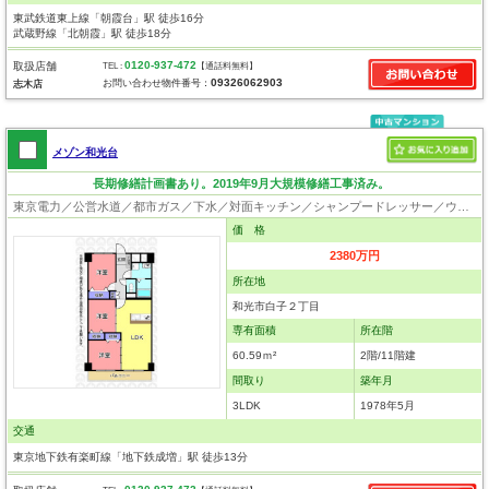
東武鉄道東上線「朝霞台」駅 徒歩16分
武蔵野線「北朝霞」駅 徒歩18分
0120-937-472
取扱店舗
TEL :
【通話料無料】
09326062903
お問い合わせ物件番号：
志木店
メゾン和光台
長期修繕計画書あり。2019年9月大規模修繕工事済み。
東京電力／公営水道／都市ガス／下水／対面キッチン／シャンプードレッサー／ウォシュレット／システムキッチン／浄水器／クローゼット／エレベータ
価 格
2380万円
所在地
和光市白子２丁目
専有面積
所在階
60.59ｍ²
2階/11階建
間取り
築年月
3LDK
1978年5月
交通
東京地下鉄有楽町線「地下鉄成増」駅 徒歩13分