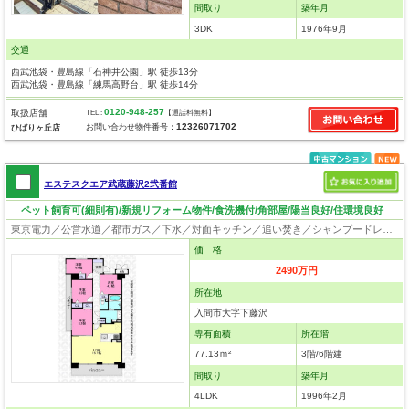
間取り
築年月
3DK
1976年9月
交通
西武池袋・豊島線「石神井公園」駅 徒歩13分
西武池袋・豊島線「練馬高野台」駅 徒歩14分
0120-948-257
取扱店舗
TEL :
【通話料無料】
12326071702
お問い合わせ物件番号：
ひばりヶ丘店
エステスクエア武蔵藤沢2弐番館
ペット飼育可(細則有)/新規リフォーム物件/食洗機付/角部屋/陽当良好/住環境良好
東京電力／公営水道／都市ガス／下水／対面キッチン／追い焚き／シャンプードレッサー／浴室換気乾燥機／ウォシュレット／システムキッチン／食器洗浄乾燥器／浄水器／フローリング／クローゼット／エレベータ／角部屋／ペット相談
価 格
2490万円
所在地
入間市大字下藤沢
専有面積
所在階
77.13ｍ²
3階/6階建
間取り
築年月
4LDK
1996年2月