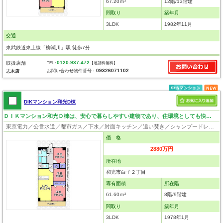
67.20ｍ²
12階/13階建
間取り
築年月
3LDK
1982年11月
交通
東武鉄道東上線「柳瀬川」駅 徒歩7分
0120-937-472
取扱店舗
TEL :
【通話料無料】
09326071102
お問い合わせ物件番号：
志木店
DIKマンション和光D棟
ＤＩＫマンション和光Ｄ棟は、安心で暮らしやすい建物であり、住環境としても快適さを追求した物件です。
東京電力／公営水道／都市ガス／下水／対面キッチン／追い焚き／シャンプードレッサー／ウォシュレット／システムキッチン／浄水器／フローリング／エレベータ／駐輪場／バイク置場
価 格
2880万円
所在地
和光市白子２丁目
専有面積
所在階
61.60ｍ²
8階/9階建
間取り
築年月
3LDK
1978年1月