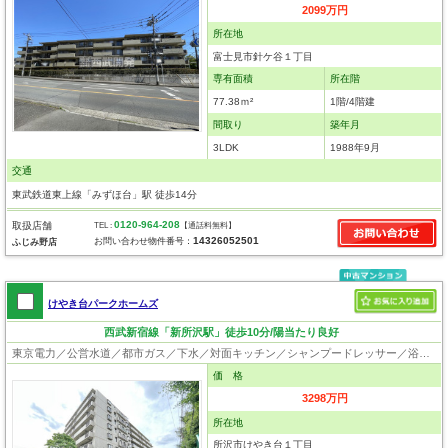
2099万円
所在地
富士見市針ケ谷１丁目
専有面積
所在階
77.38ｍ²
1階/4階建
間取り
築年月
3LDK
1988年9月
交通
東武鉄道東上線「みずほ台」駅 徒歩14分
0120-964-208
取扱店舗
TEL :
【通話料無料】
14326052501
お問い合わせ物件番号：
ふじみ野店
けやき台パークホームズ
西武新宿線「新所沢駅」徒歩10分/陽当たり良好
東京電力／公営水道／都市ガス／下水／対面キッチン／シャンプードレッサー／浴室換気乾燥機／ウォシュレット／システムキッチン／食器洗浄乾燥器／浄水器／フローリング／クローゼット／オートロック／エレベータ
価 格
3298万円
所在地
所沢市けやき台１丁目