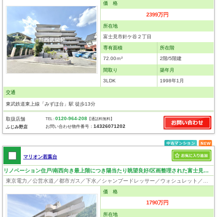
価 格
2399万円
所在地
富士見市針ケ谷２丁目
専有面積
所在階
72.00ｍ²
2階/5階建
間取り
築年月
3LDK
1998年1月
交通
東武鉄道東上線「みずほ台」駅 徒歩13分
0120-964-208
取扱店舗
TEL :
【通話料無料】
14326071202
お問い合わせ物件番号：
ふじみ野店
マリオン若葉台
リノベーション住戸/南西向き最上階につき陽当たり眺望良好/区画整理された富士見地区
東京電力／公営水道／都市ガス／下水／シャンプードレッサー／ウォシュレット／システムキッチン／フローリング／クローゼット／オートロック／エレベータ
価 格
1790万円
所在地