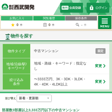
株式会社西武開発
お気に入り
閲覧履歴
保存条件
0
0
-
件
件
件
MENU
物件を探す
中古マンション
物件タイプ
固定
地域・路線・キーワード：指定な
地域/沿線/駅/
変更
キーワード
し
〜3333万円、3K・3DK・3LDK・
絞り込み
変更
条件
4K・4DK・4LDK以上
並び替え
部屋数3部屋以上3,333万円以下の中古マンション