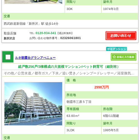
間取り
築年月
3DK
1974年3月
交通
西武鉄道新宿線「新所沢」駅 徒歩14分
0120-934-341
取扱店舗
TEL :
【通話料無料】
02326061801
お問い合わせ物件番号：
新所沢店
ルネ朝霞台グランアべニュー
総戸数256戸/3棟構成の大規模マンション/ペット飼育可（細則有）
その他／公営水道／都市ガス／下水／追い焚き／シャンプードレッサー／浴室換気乾燥機／ウォシュレット／システムキッチン／食器洗浄乾燥器／浄水器／フローリング／オートロック／エレベータ／駐輪場／バイク置場／ペット相談
価 格
2998万円
所在地
朝霞市三原５丁目
専有面積
所在階
63.60ｍ²
6階/11階建
間取り
築年月
3LDK
1995年5月
交通