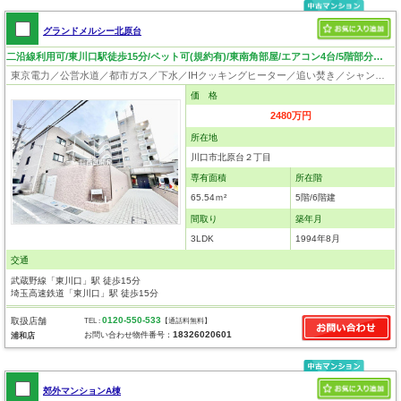
グランドメルシー北原台
二沿線利用可/東川口駅徒歩15分/ペット可(規約有)/東南角部屋/エアコン4台/5階部分につき眺望・日当り良好
東京電力／公営水道／都市ガス／下水／IHクッキングヒーター／追い焚き／シャンプードレッサー／浴室換気乾燥機／ウォシュレット／システムキッチン／食器洗浄乾燥器／フローリング／クローゼット／エレベータ／駐輪場／外壁タイル張り／角部屋／ペット相談
価 格
2480万円
所在地
川口市北原台２丁目
専有面積
所在階
65.54ｍ²
5階/6階建
間取り
築年月
3LDK
1994年8月
交通
武蔵野線「東川口」駅 徒歩15分
埼玉高速鉄道「東川口」駅 徒歩15分
0120-550-533
取扱店舗
TEL :
【通話料無料】
18326020601
お問い合わせ物件番号：
浦和店
郊外マンションA棟