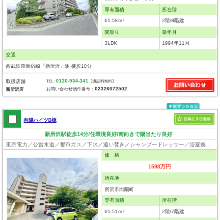
専有面積
所在階
61.58ｍ²
2階/8階建
間取り
築年月
3LDK
1994年11月
交通
西武鉄道新宿線「新所沢」駅 徒歩10分
0120-934-341
取扱店舗
TEL :
【通話料無料】
02326072502
お問い合わせ物件番号：
新所沢店
向陽ハイツB棟
新所沢駅徒歩14分/住環境良好/南向きで陽当たり良好
東京電力／公営水道／都市ガス／下水／追い焚き／シャンプードレッサー／浴室換気乾燥機／ウォシュレット／システムキッチン／浄水器／フローリング／クローゼット／エレベータ／ペット相談
価 格
1598万円
所在地
所沢市向陽町
専有面積
所在階
65.51ｍ²
2階/7階建