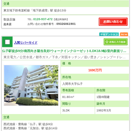
交通
東京地下鉄有楽町線「地下鉄成増」駅 徒歩13分
0120-937-472
取扱店舗
TEL :
【通話料無料】
09326061901
お問い合わせ物件番号：
志木店
入間リバーサイド
仏子駅徒歩9分/南西向き陽当良好/ウォークインクローゼット/LDK18.9帖/室内新規リノベーション
東京電力／公営水道／都市ガス／下水／対面キッチン／追い焚き／シャンプードレッサー／ウォシュレット／システムキッチン／食器洗浄乾燥器／浄水器／ウォークインクローゼット／フローリング／クローゼット／エレベータ
価 格
1690万円
所在地
入間市大字仏子
専有面積
所在階
81.80ｍ²
1階/8階建
間取り
築年月
3LDK
1982年3月
交通
西武池袋・豊島線「仏子」駅 徒歩9分
西武池袋・豊島線「元加治」駅 徒歩14分