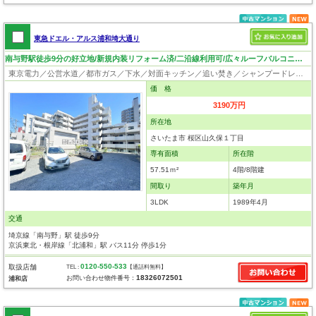
東急ドエル・アルス浦和埼大通り
南与野駅徒歩9分の好立地/新規内装リフォーム済/二沿線利用可/広々ルーフバルコニー/角部屋/住環境良好！
東京電力／公営水道／都市ガス／下水／対面キッチン／追い焚き／シャンプードレッサー／浴室換気乾燥機／ウォシュレット／システムキッチン／フローリング／クローゼット／オートロック／エレベータ／外壁タイル張り／角部屋
価 格
3190万円
所在地
さいたま市 桜区山久保１丁目
専有面積
所在階
57.51ｍ²
4階/8階建
間取り
築年月
3LDK
1989年4月
交通
埼京線「南与野」駅 徒歩9分
京浜東北・根岸線「北浦和」駅 バス11分 停歩1分
0120-550-533
取扱店舗
TEL :
【通話料無料】
18326072501
お問い合わせ物件番号：
浦和店