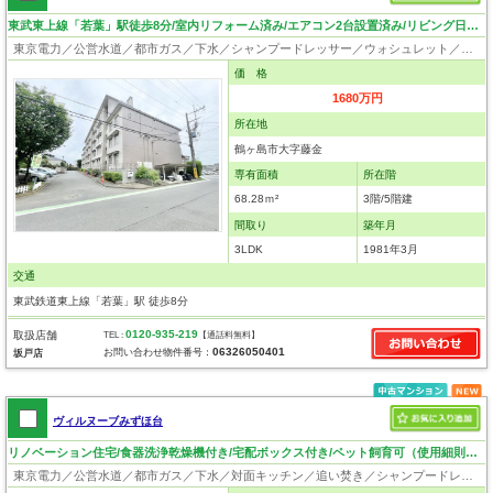
東武東上線「若葉」駅徒歩8分/室内リフォーム済み/エアコン2台設置済み/リビング日当たり良好！
東京電力／公営水道／都市ガス／下水／シャンプードレッサー／ウォシュレット／システムキッチン／フローリング／クローゼット
価 格
1680万円
所在地
鶴ヶ島市大字藤金
専有面積
所在階
68.28ｍ²
3階/5階建
間取り
築年月
3LDK
1981年3月
交通
東武鉄道東上線「若葉」駅 徒歩8分
0120-935-219
取扱店舗
TEL :
【通話料無料】
06326050401
お問い合わせ物件番号：
坂戸店
ヴィルヌーブみずほ台
リノベーション住宅/食器洗浄乾燥機付き/宅配ボックス付き/ペット飼育可（使用細則有）/日当たり良好
東京電力／公営水道／都市ガス／下水／対面キッチン／追い焚き／シャンプードレッサー／浴室換気乾燥機／ウォシュレット／システムキッチン／食器洗浄乾燥器／浄水器／ウォークインクローゼット／フローリング／クローゼット／エレベータ／ペット相談