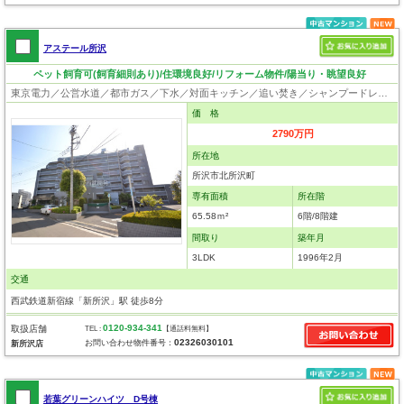
アステール所沢
ペット飼育可(飼育細則あり)/住環境良好/リフォーム物件/陽当り・眺望良好
東京電力／公営水道／都市ガス／下水／対面キッチン／追い焚き／シャンプードレッサー／浴室換気乾燥機／ウォシュレット／システムキッチン／浄水器／フローリング／クローゼット／エレベータ／ペット相談
価 格
2790万円
所在地
所沢市北所沢町
専有面積
所在階
65.58ｍ²
6階/8階建
間取り
築年月
3LDK
1996年2月
交通
西武鉄道新宿線「新所沢」駅 徒歩8分
0120-934-341
取扱店舗
TEL :
【通話料無料】
02326030101
お問い合わせ物件番号：
新所沢店
若葉グリーンハイツ D号棟