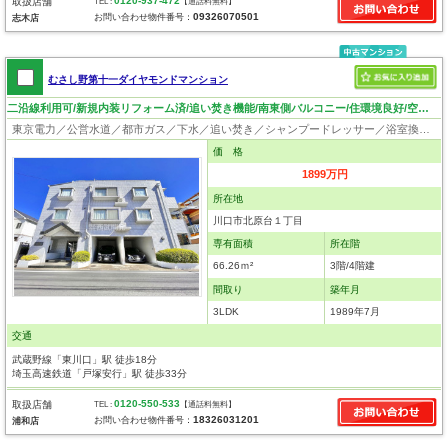
0120-937-472
取扱店舗
TEL :
【通話料無料】
09326070501
お問い合わせ物件番号：
志木店
むさし野第十一ダイヤモンドマンション
二沿線利用可/新規内装リフォーム済/追い焚き機能/南東側バルコニー/住環境良好/空家なのでいつでも見学可
東京電力／公営水道／都市ガス／下水／追い焚き／シャンプードレッサー／浴室換気乾燥機／ウォシュレット／システムキッチン／出窓／フローリング／クローゼット／駐輪場／外壁タイル張り
価 格
1899万円
所在地
川口市北原台１丁目
専有面積
所在階
66.26ｍ²
3階/4階建
間取り
築年月
3LDK
1989年7月
交通
武蔵野線「東川口」駅 徒歩18分
埼玉高速鉄道「戸塚安行」駅 徒歩33分
0120-550-533
取扱店舗
TEL :
【通話料無料】
18326031201
お問い合わせ物件番号：
浦和店