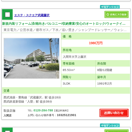
エステ・スクエア武蔵藤沢
新規内装リフォーム済/南向きバルコニー/収納豊富/安心のオートロック/ウォークインクローゼット
東京電力／公営水道／都市ガス／下水／追い焚き／シャンプードレッサー／ウォシュレット／システムキッチン／ウォークインクローゼット／フローリング／クローゼット／オートロック／エレベータ
価 格
1980万円
所在地
入間市大字上藤沢
専有面積
所在階
85.53ｍ²
8階/12階建
間取り
築年月
3LDK
1991年2月
交通
西武池袋・豊島線「武蔵藤沢」駅 徒歩18分
西武鉄道新宿線「入曽」駅 徒歩38分
0120-284-788
取扱店舗
TEL :
【通話料無料】
10325121901
お問い合わせ物件番号：
入間店