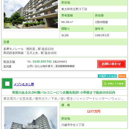
所在地
東大和市立野３丁目
専有面積
所在階
66.38ｍ²
1階/8階建
間取り
築年月
3LDK
1981年3月
交通
多摩モノレール「桜街道」駅 徒歩12分
西武鉄道拝島線「玉川上水」駅 徒歩16分
0120-153-741
取扱店舗
TEL :
【通話料無料】
21326020402
お問い合わせ物件番号：
立川店
メゾンむさし野
和室のある3LDK/南バルコニーにつき陽当良好/ 小学校まで徒歩10分以内
東京電力／公営水道／都市ガス／下水／追い焚き／シャンプードレッサー／ウォシュレット／システムキッチン／フローリング／クローゼット／エレベータ／駐輪場／バイク置場
価 格
1277万円
所在地
川越市中台１丁目