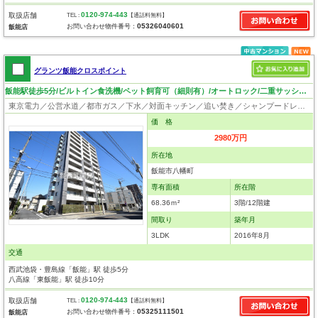
0120-974-443
取扱店舗
TEL :
【通話料無料】
05326040601
お問い合わせ物件番号：
飯能店
グランツ飯能クロスポイント
飯能駅徒歩5分/ビルトイン食洗機/ペット飼育可（細則有）/オートロック/二重サッシ・二重天井・二重床
東京電力／公営水道／都市ガス／下水／対面キッチン／追い焚き／シャンプードレッサー／浴室換気乾燥機／ウォシュレット／システムキッチン／食器洗浄乾燥器／フローリング／クローゼット／オートロック／エレベータ／外壁タイル張り／バリアフリー／ペット相談
価 格
2980万円
所在地
飯能市八幡町
専有面積
所在階
68.36ｍ²
3階/12階建
間取り
築年月
3LDK
2016年8月
交通
西武池袋・豊島線「飯能」駅 徒歩5分
八高線「東飯能」駅 徒歩10分
0120-974-443
取扱店舗
TEL :
【通話料無料】
05325111501
お問い合わせ物件番号：
飯能店