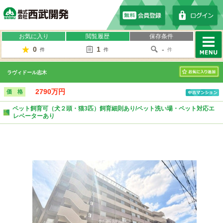
株式会社西武開発
お気に入り
閲覧履歴
保存条件
0
1
-
件
件
件
MENU
ラヴィドール志木
お気に入り
2790万円
価 格
ペット飼育可（犬２頭・猫3匹）飼育細則あり/ペット洗い場・ペット対応エ
レベーターあり