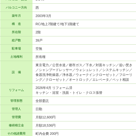
バルコニー方向
西
築年月
2003年3月
構 造
RC/地上7階建て/地下1階建て
所在階
2階
総戸数
39戸
駐車場
空無
土地権利
所有権
東京電力／公営水道／都市ガス／下水／対面キッチン／追い焚き
／シャンプードレッサー／ウォシュレット／システムキッチン／
設 備
食器洗浄乾燥器／浄水器／ウォークインクローゼット／フローリ
ング／クローゼット／オートロック／エレベータ／ペット相談
2026年4月 リフォーム済
リフォーム
キッチン・浴室・洗面・トイレ・クロス張替
管理形態
全部委託
管理人
日勤
管理費
月額12,600円
修繕積立金
月額18,536円
その他諸費用
町内会費 200円