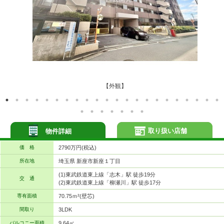
【外観】
取り扱い店舗
物件詳細
価 格
2790万円(税込)
所在地
埼玉県 新座市新座１丁目
(1)東武鉄道東上線「志木」駅 徒歩19分
交 通
(2)東武鉄道東上線「柳瀬川」駅 徒歩17分
専有面積
70.75ｍ²(壁芯)
間取り
3LDK
バルコニー面積
9.64㎡