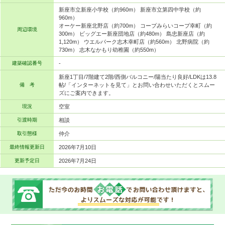
新座市立新座小学校（約960m） 新座市立第四中学校（約
960m）
オーケー新座北野店（約700m） コープみらいコープ幸町（約
周辺環境
300m） ビッグエー新座団地店（約480m） 島忠新座店（約
1,120m） ウエルパーク志木幸町店（約560m） 北野病院（約
730m） 志木なかもり幼稚園（約550m）
建築確認番号
-
新座1丁目/7階建て2階/西側バルコニー/陽当たり良好/LDKは13.8
備 考
帖/「インターネットを見て」とお問い合わせいただくとスムー
ズにご案内できます。
現況
空室
引渡時期
相談
取引態様
仲介
最終情報更新日
2026年7月10日
更新予定日
2026年7月24日