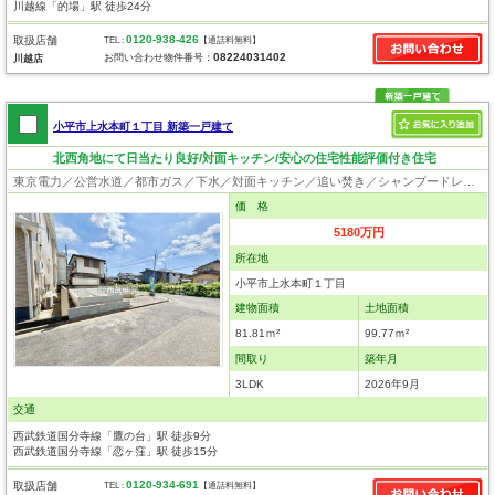
川越線「的場」駅 徒歩24分
0120-938-426
取扱店舗
TEL :
【通話料無料】
08224031402
お問い合わせ物件番号：
川越店
小平市上水本町１丁目 新築一戸建て
北西角地にて日当たり良好/対面キッチン/安心の住宅性能評価付き住宅
東京電力／公営水道／都市ガス／下水／対面キッチン／追い焚き／シャンプードレッサー／浴室換気乾燥機／ウォシュレット／システムキッチン／浄水器／フローリング／クローゼット／住宅性能評価付き／設計住宅性能評価付／建設住宅性能評価付／フラット35適合証明書
価 格
5180万円
所在地
小平市上水本町１丁目
建物面積
土地面積
81.81ｍ²
99.77ｍ²
間取り
築年月
3LDK
2026年9月
交通
西武鉄道国分寺線「鷹の台」駅 徒歩9分
西武鉄道国分寺線「恋ヶ窪」駅 徒歩15分
0120-934-691
取扱店舗
TEL :
【通話料無料】