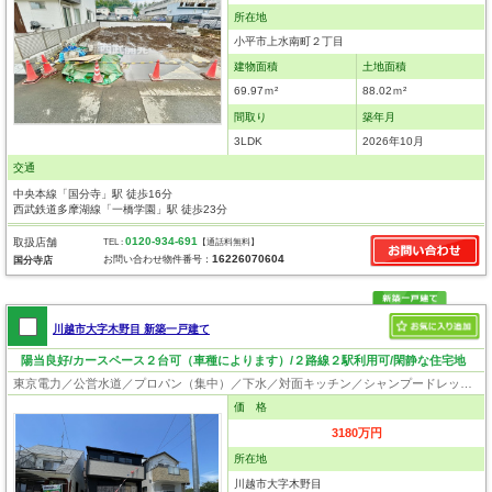
所在地
小平市上水南町２丁目
建物面積
土地面積
69.97ｍ²
88.02ｍ²
間取り
築年月
3LDK
2026年10月
交通
中央本線「国分寺」駅 徒歩16分
西武鉄道多摩湖線「一橋学園」駅 徒歩23分
0120-934-691
取扱店舗
TEL :
【通話料無料】
16226070604
お問い合わせ物件番号：
国分寺店
川越市大字木野目 新築一戸建て
陽当良好/カースペース２台可（車種によります）/２路線２駅利用可/閑静な住宅地
東京電力／公営水道／プロパン（集中）／下水／対面キッチン／シャンプードレッサー／浴室換気乾燥機／ウォシュレット／システムキッチン／床下収納／フローリング／クローゼット／設計住宅性能評価付／建設住宅性能評価付
価 格
3180万円
所在地
川越市大字木野目