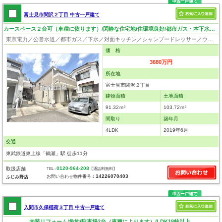
富士見市関沢２丁目 中古一戸建て
カースペース２台可（車種に依ります）/閑静な住宅地/住環境良好/都市ガス・本下水/陽当良好
東京電力／公営水道／都市ガス／下水／対面キッチン／シャンプードレッサー／ウォシュレット／システムキッチン／床下収納／フローリング／クローゼット
価 格
3680万円
所在地
富士見市関沢２丁目
建物面積
土地面積
91.32ｍ²
103.72ｍ²
間取り
築年月
4LDK
2019年6月
交通
東武鉄道東上線「鶴瀬」駅 徒歩11分
0120-964-208
取扱店舗
TEL :
【通話料無料】
14226070403
お問い合わせ物件番号：
ふじみ野店
入間市久保稲荷３丁目 中古一戸建て
内装リフォーム/角地/駐車場2台（車種によります）/LDK18帖以上