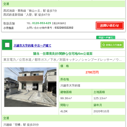
交通
西武池袋・豊島線「狭山ヶ丘」駅 徒歩7分
西武鉄道新宿線「入曽」駅 徒歩47分
0120-953-629
取扱店舗
TEL :
【通話料無料】
03226032202
お問い合わせ物件番号：
小手指店
川越市大字的場 中古一戸建て
陽当・住環境良好/閑静な住宅地/6m公道面
東京電力／公営水道／都市ガス／下水／対面キッチン／シャンプードレッサー／ウォシュレット／システムキッチン／食器洗浄乾燥器／フローリング／クローゼット／太陽光発電システム
価 格
2780万円
所在地
川越市大字的場
建物面積
土地面積
99.36ｍ²
125.13ｍ²
間取り
築年月
4LDK
2020年10月
交通
川越線「笠幡」駅 徒歩20分