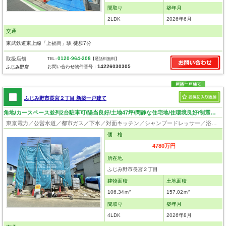
間取り
築年月
2LDK
2026年6月
交通
東武鉄道東上線「上福岡」駅 徒歩7分
0120-964-208
取扱店舗
TEL :
【通話料無料】
14226030305
お問い合わせ物件番号：
ふじみ野店
ふじみ野市長宮２丁目 新築一戸建て
角地/カースペース並列2台駐車可/陽当良好/土地47坪/閑静な住宅地/住環境良好/制震ダンパー
東京電力／公営水道／都市ガス／下水／対面キッチン／シャンプードレッサー／浴室換気乾燥機／ウォシュレット／システムキッチン／食器洗浄乾燥器／床下収納／ウォークインクローゼット／フローリング／クローゼット／制震構造／設計住宅性能評価付／建設住宅性能評価付／長期優良住宅
価 格
4780万円
所在地
ふじみ野市長宮２丁目
建物面積
土地面積
106.34ｍ²
157.02ｍ²
間取り
築年月
4LDK
2026年8月