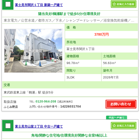
富士見市関沢１丁目 新築一戸建て
陽当良好/鶴瀬駅まで徒歩5分/住環境良好
東京電力／公営水道／都市ガス／下水／シャンプードレッサー／浴室換気乾燥機／ウォシュレット／システムキッチン／食器洗浄乾燥器／床下収納／フローリング／クローゼット／設計住宅性能評価付／建設住宅性能評価付
価 格
3780万円
所在地
富士見市関沢１丁目
建物面積
土地面積
96.78ｍ²
56.63ｍ²
間取り
築年月
3LDK
2026年7月
交通
東武鉄道東上線「鶴瀬」駅 徒歩5分
0120-964-208
取扱店舗
TEL :
【通話料無料】
14226031704
お問い合わせ物件番号：
ふじみ野店
富士見市山室２丁目 中古一戸建て
角地/閑静な住宅地/住環境良好閑静な全室6帖以上