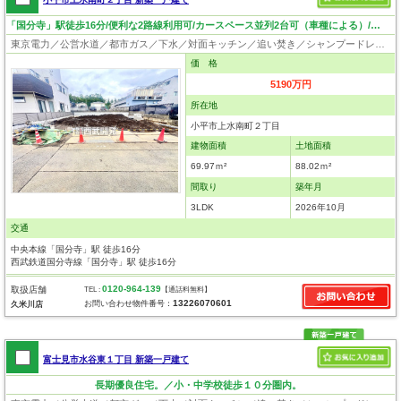
「国分寺」駅徒歩16分/便利な2路線利用可/カースペース並列2台可（車種による）/全居室洋室の3LDK！
東京電力／公営水道／都市ガス／下水／対面キッチン／追い焚き／シャンプードレッサー／浴室換気乾燥機／ウォシュレット／システムキッチン／食器洗浄乾燥器／浄水器／床下収納／フローリング／クローゼット／耐震構造／設計住宅性能評価付／建設住宅性能評価付／フラット35適合証明書
価 格
5190万円
所在地
小平市上水南町２丁目
建物面積
土地面積
69.97ｍ²
88.02ｍ²
間取り
築年月
3LDK
2026年10月
交通
中央本線「国分寺」駅 徒歩16分
西武鉄道国分寺線「国分寺」駅 徒歩16分
0120-964-139
取扱店舗
TEL :
【通話料無料】
13226070601
お問い合わせ物件番号：
久米川店
富士見市水谷東１丁目 新築一戸建て
長期優良住宅。／小・中学校徒歩１０分圏内。