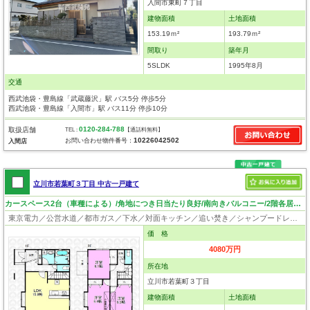
入間市東町７丁目
建物面積
土地面積
153.19ｍ²
193.79ｍ²
間取り
築年月
5SLDK
1995年8月
交通
西武池袋・豊島線「武蔵藤沢」駅 バス5分 停歩5分
西武池袋・豊島線「入間市」駅 バス11分 停歩10分
0120-284-788
取扱店舗
TEL :
【通話料無料】
10226042502
お問い合わせ物件番号：
入間店
立川市若葉町３丁目 中古一戸建て
カースペース2台（車種による）/角地につき日当たり良好/南向きバルコニー/2階各居室収納あり
東京電力／公営水道／都市ガス／下水／対面キッチン／追い焚き／シャンプードレッサー／浴室換気乾燥機／ウォシュレット／システムキッチン／浄水器／クローゼット
価 格
4080万円
所在地
立川市若葉町３丁目
建物面積
土地面積