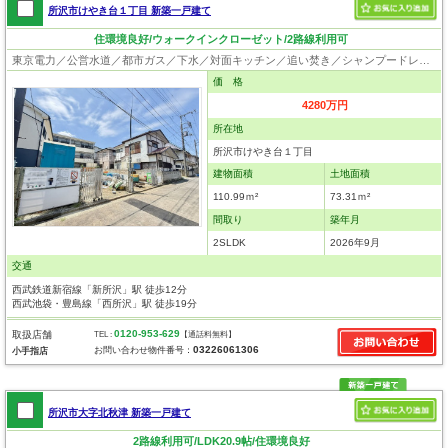
所沢市けやき台１丁目 新築一戸建て
住環境良好/ウォークインクローゼット/2路線利用可
東京電力／公営水道／都市ガス／下水／対面キッチン／追い焚き／シャンプードレッサー／浴室換気乾燥機／ウォシュレット／システムキッチン／食器洗浄乾燥器／浄水器／床下収納／ウォークインクローゼット／フローリング／クローゼット／バリアフリー／フラット35適合証明書
価 格
4280万円
所在地
所沢市けやき台１丁目
建物面積
土地面積
110.99ｍ²
73.31ｍ²
間取り
築年月
2SLDK
2026年9月
交通
西武鉄道新宿線「新所沢」駅 徒歩12分
西武池袋・豊島線「西所沢」駅 徒歩19分
0120-953-629
取扱店舗
TEL :
【通話料無料】
03226061306
お問い合わせ物件番号：
小手指店
所沢市大字北秋津 新築一戸建て
2路線利用可/LDK20.9帖/住環境良好