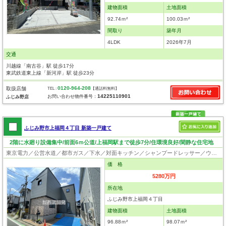
建物面積
土地面積
92.74ｍ²
100.03ｍ²
間取り
築年月
4LDK
2026年7月
交通
川越線「南古谷」駅 徒歩17分
東武鉄道東上線「新河岸」駅 徒歩23分
0120-964-208
取扱店舗
TEL :
【通話料無料】
14225110901
お問い合わせ物件番号：
ふじみ野店
ふじみ野市上福岡４丁目 新築一戸建て
2階に水廻り設備集中/前面6ｍ公道/上福岡駅まで徒歩7分/住環境良好/閑静な住宅地
東京電力／公営水道／都市ガス／下水／対面キッチン／シャンプードレッサー／ウォシュレット／システムキッチン／ウォークインクローゼット／フローリング／クローゼット／長期優良住宅
価 格
5280万円
所在地
ふじみ野市上福岡４丁目
建物面積
土地面積
96.88ｍ²
98.07ｍ²