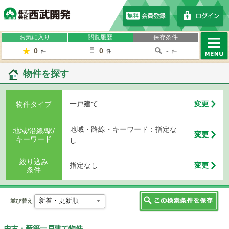
株式会社西武開発
お気に入り
閲覧履歴
保存条件
0
0
-
件
件
件
MENU
物件を探す
一戸建て
変更
物件タイプ
地域・路線・キーワード：指定な
地域/沿線/駅/
変更
キーワード
し
絞り込み
指定なし
変更
条件
並び替え
中古・新築一戸建て物件