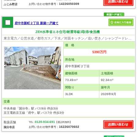
14226050309
お問い合わせ物件番号：
ふじみ野店
府中市新町２丁目 新築一戸建て
ZEH水準省エネ住宅/耐震等級3取得/食洗機
東京電力／公営水道／都市ガス／下水／対面キッチン／追い焚き／シャンプードレッサー／浴室換気乾燥機／ウォシュレット／システムキッチン／食器洗浄乾燥器／浄水器／フローリング／クローゼット／住宅性能評価付き／設計住宅性能評価付／建設住宅性能評価付／フラット35適合証明書
価 格
5390万円
所在地
府中市新町２丁目
建物面積
土地面積
73.49ｍ²
92.34ｍ²
間取り
築年月
3LDK
2026年9月
交通
中央本線「国分寺」駅 バス9分 停歩3分
京王電鉄京王線「府中」駅 バス7分 停歩3分
0120-934-691
取扱店舗
TEL :
【通話料無料】
16226070602
お問い合わせ物件番号：
国分寺店