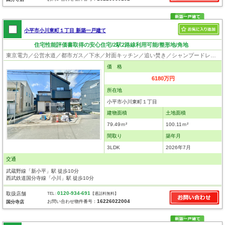
小平市小川東町１丁目 新築一戸建て
住宅性能評価書取得の安心住宅/2駅2路線利用可能/整形地/角地
東京電力／公営水道／都市ガス／下水／対面キッチン／追い焚き／シャンプードレッサー／浴室換気乾燥機／ウォシュレット／システムキッチン／浄水器／ウォークインクローゼット／ロフト／フローリング／クローゼット／住宅性能評価付き／太陽光発電システム／設計住宅性能評価付／建設住宅性能評価付／フラット35適合証明書
価 格
6180万円
所在地
小平市小川東町１丁目
建物面積
土地面積
79.49ｍ²
100.11ｍ²
間取り
築年月
3LDK
2026年7月
交通
武蔵野線「新小平」駅 徒歩10分
西武鉄道国分寺線「小川」駅 徒歩10分
0120-934-691
取扱店舗
TEL :
【通話料無料】
16226022004
お問い合わせ物件番号：
国分寺店