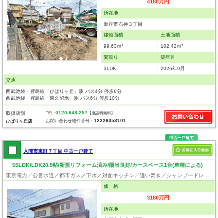
4180万円
所在地
新座市石神３丁目
建物面積
土地面積
99.63ｍ²
102.42ｍ²
間取り
築年月
3LDK
2026年9月
交通
西武池袋・豊島線「ひばりヶ丘」駅 バス4分 停歩9分
西武池袋・豊島線「東久留米」駅 バス6分 停歩10分
0120-948-257
取扱店舗
TEL :
【通話料無料】
12226053101
お問い合わせ物件番号：
ひばりヶ丘店
入間市東町７丁目 中古一戸建て
5SLDK/LDK20.5帖/新規リフォーム済み/陽当良好/カースペース1台(車種による)
東京電力／公営水道／都市ガス／下水／対面キッチン／追い焚き／シャンプードレッサー／浴室換気乾燥機／ウォシュレット／システムキッチン／食器洗浄乾燥器／浄水器／フローリング／クローゼット
価 格
3180万円
所在地