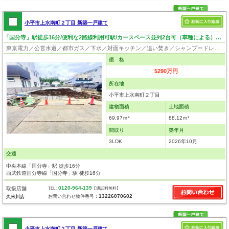
小平市上水南町２丁目 新築一戸建て
「国分寺」駅徒歩16分/便利な2路線利用可駅/カースペース並列2台可（車種による）/3LDK！
東京電力／公営水道／都市ガス／下水／対面キッチン／追い焚き／シャンプードレッサー／浴室換気乾燥機／ウォシュレット／システムキッチン／食器洗浄乾燥器／浄水器／床下収納／フローリング／クローゼット／耐震構造／設計住宅性能評価付／建設住宅性能評価付／フラット35適合証明書
価 格
5290万円
所在地
小平市上水南町２丁目
建物面積
土地面積
69.97ｍ²
88.12ｍ²
間取り
築年月
3LDK
2026年10月
交通
中央本線「国分寺」駅 徒歩16分
西武鉄道国分寺線「国分寺」駅 徒歩16分
0120-964-139
取扱店舗
TEL :
【通話料無料】
13226070602
お問い合わせ物件番号：
久米川店
小平市上水南町２丁目 新築一戸建て