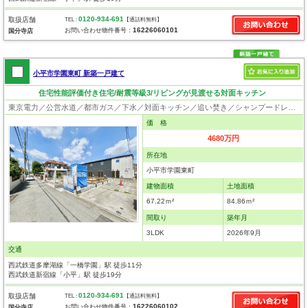
0120-934-691
取扱店舗
TEL :
【通話料無料】
16226060101
お問い合わせ物件番号：
国分寺店
小平市学園東町 新築一戸建て
住宅性能評価付き住宅/耐震等級3/リビングが見渡せる対面キッチン
東京電力／公営水道／都市ガス／下水／対面キッチン／追い焚き／シャンプードレッサー／浴室換気乾燥機／ウォシュレット／システムキッチン／浄水器／床下収納／フローリング／クローゼット／住宅性能評価付き／設計住宅性能評価付／建設住宅性能評価付／フラット35適合証明書
価 格
4680万円
所在地
小平市学園東町
建物面積
土地面積
67.22ｍ²
84.86ｍ²
間取り
築年月
3LDK
2026年9月
交通
西武鉄道多摩湖線「一橋学園」駅 徒歩11分
西武鉄道新宿線「小平」駅 徒歩19分
0120-934-691
取扱店舗
TEL :
【通話料無料】
16226060102
お問い合わせ物件番号：
国分寺店