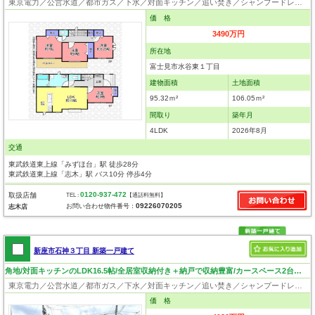
東京電力／公営水道／都市ガス／下水／対面キッチン／追い焚き／シャンプードレッサー／浴室換気乾燥機／ウォシュレット／システムキッチン／浄水器／床下収納／フローリング／クローゼット／住宅性能評価付き／設計住宅性能評価付／建設住宅性能評価付／フラット35適合証明書／長期優良住宅
価 格
3490万円
所在地
富士見市水谷東１丁目
建物面積
土地面積
95.32ｍ²
106.05ｍ²
間取り
築年月
4LDK
2026年8月
交通
東武鉄道東上線「みずほ台」駅 徒歩28分
東武鉄道東上線「志木」駅 バス10分 停歩4分
0120-937-472
取扱店舗
TEL :
【通話料無料】
09226070205
お問い合わせ物件番号：
志木店
新座市石神３丁目 新築一戸建て
角地/対面キッチンのLDK16.5帖/全居室収納付き＋納戸で収納豊富/カースペース2台可/バルコニー2カ所
東京電力／公営水道／都市ガス／下水／対面キッチン／追い焚き／シャンプードレッサー／浴室換気乾燥機／ウォシュレット／システムキッチン／浄水器／床下収納／フローリング／クローゼット／バリアフリー／住宅性能評価付き／耐震構造／設計住宅性能評価付／建設住宅性能評価付／フラット35適合証明書／長期優良住宅
価 格