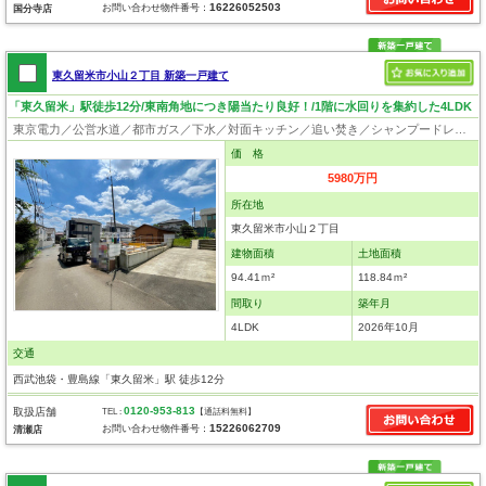
16226052503
お問い合わせ物件番号：
国分寺店
東久留米市小山２丁目 新築一戸建て
「東久留米」駅徒歩12分/東南角地につき陽当たり良好！/1階に水回りを集約した4LDK
東京電力／公営水道／都市ガス／下水／対面キッチン／追い焚き／シャンプードレッサー／浴室換気乾燥機／ウォシュレット／システムキッチン／食器洗浄乾燥器／浄水器／床下収納／フローリング／クローゼット／住宅性能評価付き／制震構造／耐震構造／太陽光発電システム／設計住宅性能評価付／建設住宅性能評価付／フラット35適合証明書／長期優良住宅
価 格
5980万円
所在地
東久留米市小山２丁目
建物面積
土地面積
94.41ｍ²
118.84ｍ²
間取り
築年月
4LDK
2026年10月
交通
西武池袋・豊島線「東久留米」駅 徒歩12分
0120-953-813
取扱店舗
TEL :
【通話料無料】
15226062709
お問い合わせ物件番号：
清瀬店