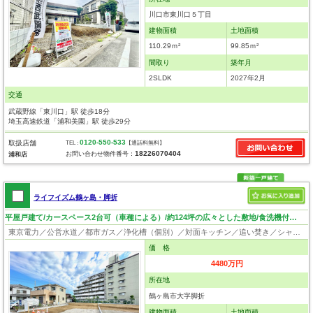
川口市東川口５丁目
建物面積
土地面積
110.29ｍ²
99.85ｍ²
間取り
築年月
2SLDK
2027年2月
交通
武蔵野線「東川口」駅 徒歩18分
埼玉高速鉄道「浦和美園」駅 徒歩29分
0120-550-533
取扱店舗
TEL :
【通話料無料】
18226070404
お問い合わせ物件番号：
浦和店
ライフイズム鶴ヶ島・脚折
平屋戸建て/カースペース2台可（車種による）/約124坪の広々とした敷地/食洗機付き/ZEH水準省エネ住宅
東京電力／公営水道／都市ガス／浄化槽（個別）／対面キッチン／追い焚き／シャンプードレッサー／浴室換気乾燥機／ウォシュレット／システムキッチン／食器洗浄乾燥器／浄水器／床下収納／ウォークインクローゼット／フローリング／クローゼット
価 格
4480万円
所在地
鶴ヶ島市大字脚折
建物面積
土地面積