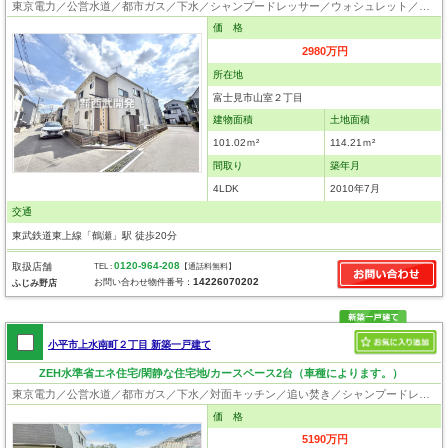
東京電力／公営水道／都市ガス／下水／シャンプードレッサー／ウォシュレット／システムキッチン／浄水器／フローリング／クローゼット
価 格
2980万円
所在地
富士見市山室２丁目
建物面積
土地面積
101.02ｍ²
114.21ｍ²
間取り
築年月
4LDK
2010年7月
交通
東武鉄道東上線「鶴瀬」駅 徒歩20分
0120-964-208
取扱店舗
TEL :
【通話料無料】
14226070202
お問い合わせ物件番号：
ふじみ野店
小平市上水南町２丁目 新築一戸建て
ZEH水準省エネ住宅/閑静な住宅地/カースペース2台（車種によります。）
東京電力／公営水道／都市ガス／下水／対面キッチン／追い焚き／シャンプードレッサー／浴室換気乾燥機／ウォシュレット／システムキッチン／食器洗浄乾燥器／浄水器／床下収納／フローリング／クローゼット／住宅性能評価付き／設計住宅性能評価付／建設住宅性能評価付／フラット35適合証明書
価 格
5190万円