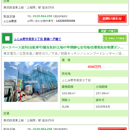
交通
東武鉄道東上線「上福岡」駅 徒歩25分
0120-964-208
取扱店舗
TEL :
【通話料無料】
14226050308
お問い合わせ物件番号：
ふじみ野店
ふじみ野市長宮２丁目 新築一戸建て
カースペース並列2台駐車可/陽当良好/土地47坪/閑静な住宅地/住環境良好/制震ダンパー
東京電力／公営水道／都市ガス／下水／対面キッチン／シャンプードレッサー／浴室換気乾燥機／ウォシュレット／システムキッチン／食器洗浄乾燥器／床下収納／ウォークインクローゼット／フローリング／クローゼット／制震構造／設計住宅性能評価付／建設住宅性能評価付／長期優良住宅
価 格
4598万円
所在地
ふじみ野市長宮２丁目
建物面積
土地面積
103.86ｍ²
157.99ｍ²
間取り
築年月
3LDK
2026年8月
交通
東武鉄道東上線「上福岡」駅 徒歩25分
0120-964-208
取扱店舗
TEL :
【通話料無料】