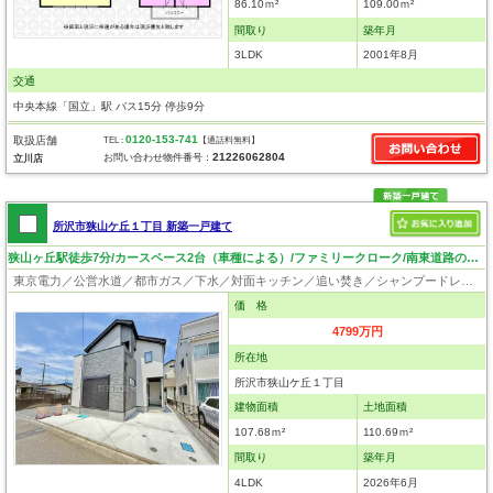
86.10ｍ²
109.00ｍ²
間取り
築年月
3LDK
2001年8月
交通
中央本線「国立」駅 バス15分 停歩9分
0120-153-741
取扱店舗
TEL :
【通話料無料】
21226062804
お問い合わせ物件番号：
立川店
所沢市狭山ケ丘１丁目 新築一戸建て
狭山ヶ丘駅徒歩7分/カースペース2台（車種による）/ファミリークローク/南東道路のため陽当り良好
東京電力／公営水道／都市ガス／下水／対面キッチン／追い焚き／シャンプードレッサー／浴室換気乾燥機／ウォシュレット／システムキッチン／食器洗浄乾燥器／浄水器／床下収納／ウォークインクローゼット／フローリング／クローゼット／バリアフリー／フラット35適合証明書
価 格
4799万円
所在地
所沢市狭山ケ丘１丁目
建物面積
土地面積
107.68ｍ²
110.69ｍ²
間取り
築年月
4LDK
2026年6月