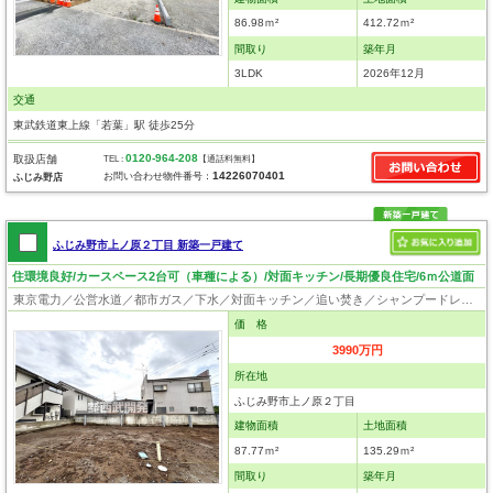
86.98ｍ²
412.72ｍ²
間取り
築年月
3LDK
2026年12月
交通
東武鉄道東上線「若葉」駅 徒歩25分
0120-964-208
取扱店舗
TEL :
【通話料無料】
14226070401
お問い合わせ物件番号：
ふじみ野店
ふじみ野市上ノ原２丁目 新築一戸建て
住環境良好/カースペース2台可（車種による）/対面キッチン/長期優良住宅/6ｍ公道面
東京電力／公営水道／都市ガス／下水／対面キッチン／追い焚き／シャンプードレッサー／浴室換気乾燥機／ウォシュレット／システムキッチン／浄水器／床下収納／フローリング／クローゼット／住宅性能評価付き／設計住宅性能評価付／建設住宅性能評価付／長期優良住宅
価 格
3990万円
所在地
ふじみ野市上ノ原２丁目
建物面積
土地面積
87.77ｍ²
135.29ｍ²
間取り
築年月