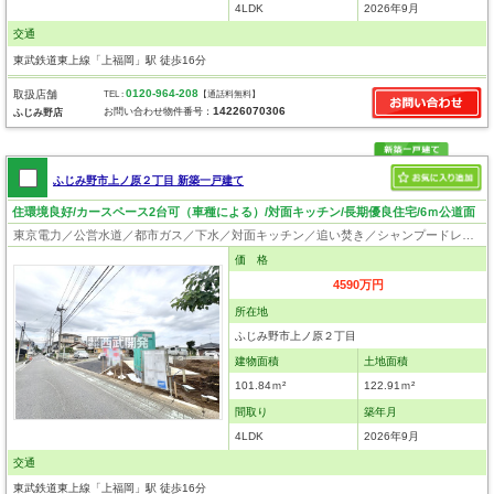
4LDK
2026年9月
交通
東武鉄道東上線「上福岡」駅 徒歩16分
0120-964-208
取扱店舗
TEL :
【通話料無料】
14226070306
お問い合わせ物件番号：
ふじみ野店
ふじみ野市上ノ原２丁目 新築一戸建て
住環境良好/カースペース2台可（車種による）/対面キッチン/長期優良住宅/6ｍ公道面
東京電力／公営水道／都市ガス／下水／対面キッチン／追い焚き／シャンプードレッサー／浴室換気乾燥機／ウォシュレット／システムキッチン／浄水器／床下収納／ウォークインクローゼット／フローリング／クローゼット／住宅性能評価付き／設計住宅性能評価付／建設住宅性能評価付／長期優良住宅
価 格
4590万円
所在地
ふじみ野市上ノ原２丁目
建物面積
土地面積
101.84ｍ²
122.91ｍ²
間取り
築年月
4LDK
2026年9月
交通
東武鉄道東上線「上福岡」駅 徒歩16分