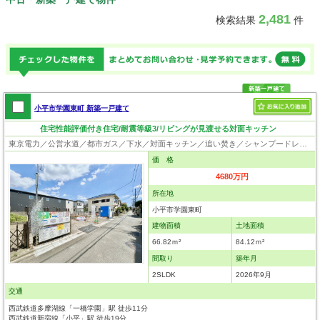
2,481
検索結果
件
小平市学園東町 新築一戸建て
住宅性能評価付き住宅/耐震等級3/リビングが見渡せる対面キッチン
東京電力／公営水道／都市ガス／下水／対面キッチン／追い焚き／シャンプードレッサー／浴室換気乾燥機／ウォシュレット／システムキッチン／浄水器／床下収納／フローリング／クローゼット／住宅性能評価付き／設計住宅性能評価付／建設住宅性能評価付／フラット35適合証明書
価 格
4680万円
所在地
小平市学園東町
建物面積
土地面積
66.82ｍ²
84.12ｍ²
間取り
築年月
2SLDK
2026年9月
交通
西武鉄道多摩湖線「一橋学園」駅 徒歩11分
西武鉄道新宿線「小平」駅 徒歩19分