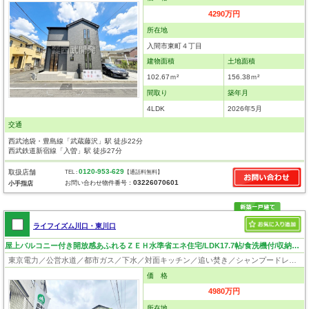
4290万円
所在地
入間市東町４丁目
建物面積
土地面積
102.67ｍ²
156.38ｍ²
間取り
築年月
4LDK
2026年5月
交通
西武池袋・豊島線「武蔵藤沢」駅 徒歩22分
西武鉄道新宿線「入曽」駅 徒歩27分
0120-953-629
取扱店舗
TEL :
【通話料無料】
03226070601
お問い合わせ物件番号：
小手指店
ライフイズム川口・東川口
屋上バルコニー付き開放感あふれるＺＥＨ水準省エネ住宅/LDK17.7帖/食洗機付/収納豊富/閑静な住宅地！
東京電力／公営水道／都市ガス／下水／対面キッチン／追い焚き／シャンプードレッサー／浴室換気乾燥機／ウォシュレット／システムキッチン／食器洗浄乾燥器／床下収納／ウォークインクローゼット／フローリング／クローゼット／ルーフバルコニー
価 格
4980万円
所在地