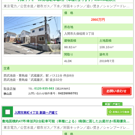
東京電力／公営水道／都市ガス／下水／対面キッチン／追い焚き／シャンプードレッサー／浴室換気乾燥機／ウォシュレット／システムキッチン／浄水器／床下収納／フローリング／クローゼット／フラット35適合証明書
価 格
2860万円
所在地
入間市久保稲荷３丁目
建物面積
土地面積
98.82ｍ²
106.10ｍ²
間取り
築年月
4LDK
2019年7月
交通
西武池袋・豊島線「武蔵藤沢」駅 バス11分 停歩8分
西武池袋・豊島線「武蔵藤沢」駅 徒歩32分
0120-935-983
取扱店舗
TEL :
【通話料無料】
04226060701
お問い合わせ物件番号：
狭山店
入間市東町４丁目 新築一戸建て
敷地面積約47坪/車並列2台駐車可能（車種による）/南側に面したお庭付き/長期優良住宅
東京電力／公営水道／都市ガス／下水／対面キッチン／追い焚き／シャンプードレッサー／浴室換気乾燥機／ウォシュレット／システムキッチン／浄水器／ウォークインクローゼット／フローリング／クローゼット／住宅性能評価付き／設計住宅性能評価付／建設住宅性能評価付／フラット35適合証明書／長期優良住宅
価 格