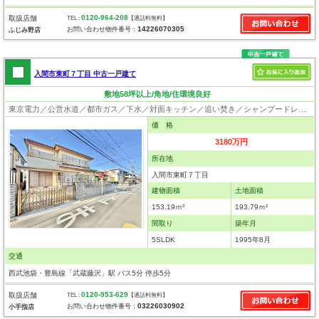
0120-964-208
取扱店舗
TEL :
【通話料無料】
14226070305
お問い合わせ物件番号：
ふじみ野店
入間市東町７丁目 中古一戸建て
敷地58坪以上/角地/住環境良好
東京電力／公営水道／都市ガス／下水／対面キッチン／追い焚き／シャンプードレッサー／ウォシュレット／システムキッチン／フローリング／クローゼット
価 格
3180万円
所在地
入間市東町７丁目
建物面積
土地面積
153.19ｍ²
193.79ｍ²
間取り
築年月
5SLDK
1995年8月
交通
西武池袋・豊島線「武蔵藤沢」駅 バス5分 停歩5分
0120-953-629
取扱店舗
TEL :
【通話料無料】
03226030902
お問い合わせ物件番号：
小手指店