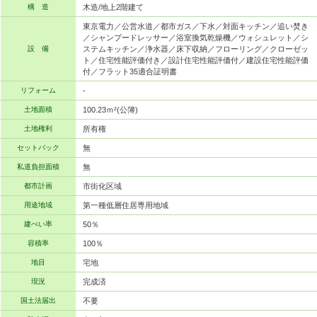
構 造
木造/地上2階建て
東京電力／公営水道／都市ガス／下水／対面キッチン／追い焚き
／シャンプードレッサー／浴室換気乾燥機／ウォシュレット／シ
設 備
ステムキッチン／浄水器／床下収納／フローリング／クローゼッ
ト／住宅性能評価付き／設計住宅性能評価付／建設住宅性能評価
付／フラット35適合証明書
リフォーム
-
土地面積
100.23ｍ²(公簿)
土地権利
所有権
セットバック
無
私道負担面積
無
都市計画
市街化区域
用途地域
第一種低層住居専用地域
建ぺい率
50％
容積率
100％
地目
宅地
現況
完成済
国土法届出
不要