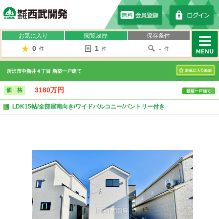
株式会社西武開発
お気に入り
閲覧履歴
保存条件
0
1
-
件
件
件
MENU
所沢市中新井４丁目 新築一戸建て
お気に入り
3180万円
価 格
LDK15帖/全部屋南向き/ワイドバルコニー/パントリー付き