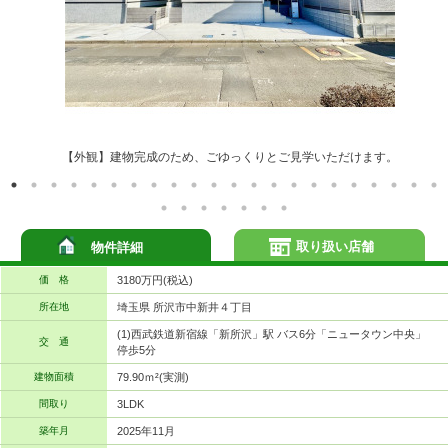
【外観】建物完成のため、ごゆっくりとご見学いただけます。
取り扱い店舗
物件詳細
価 格
3180万円(税込)
所在地
埼玉県 所沢市中新井４丁目
(1)西武鉄道新宿線「新所沢」駅 バス6分「ニュータウン中央」
交 通
停歩5分
建物面積
79.90ｍ²(実測)
間取り
3LDK
築年月
2025年11月