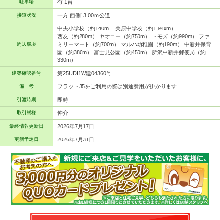
駐車場
有 1台
接道状況
一方 西側13.00ｍ公道
中央小学校（約140m） 美原中学校（約1,940m）
西友（約280m） ヤオコー（約750m） トモズ（約990m） ファ
周辺環境
ミリーマート（約700m） マルハ幼稚園（約190m） 中新井保育
園（約380m） 富士見公園（約450m） 所沢中新井郵便局（約
330m）
建築確認番号
第25UDI1W建04360号
備 考
フラット35をご利用の際は別途費用が掛かります
引渡時期
即時
取引態様
仲介
最終情報更新日
2026年7月17日
更新予定日
2026年7月31日