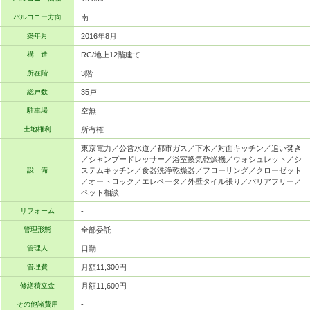
バルコニー方向
南
築年月
2016年8月
構 造
RC/地上12階建て
所在階
3階
総戸数
35戸
駐車場
空無
土地権利
所有権
東京電力／公営水道／都市ガス／下水／対面キッチン／追い焚き
／シャンプードレッサー／浴室換気乾燥機／ウォシュレット／シ
設 備
ステムキッチン／食器洗浄乾燥器／フローリング／クローゼット
／オートロック／エレベータ／外壁タイル張り／バリアフリー／
ペット相談
リフォーム
-
管理形態
全部委託
管理人
日勤
管理費
月額11,300円
修繕積立金
月額11,600円
その他諸費用
-