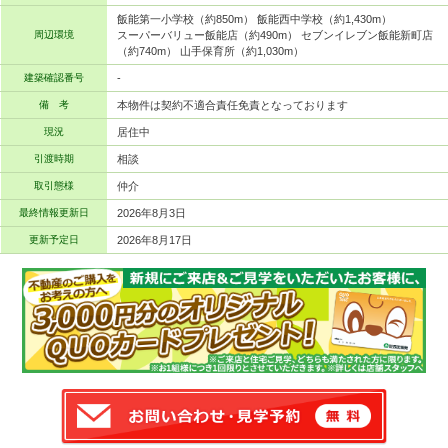
飯能第一小学校（約850m） 飯能西中学校（約1,430m）
周辺環境
スーパーバリュー飯能店（約490m） セブンイレブン飯能新町店
（約740m） 山手保育所（約1,030m）
建築確認番号
-
備 考
本物件は契約不適合責任免責となっております
現況
居住中
引渡時期
相談
取引態様
仲介
最終情報更新日
2026年8月3日
更新予定日
2026年8月17日