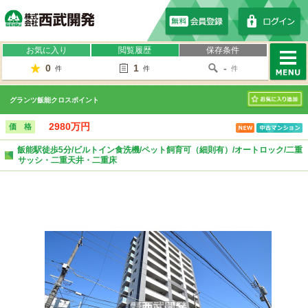
株式会社西武開発
お気に入り
閲覧履歴
保存条件
0
1
-
件
件
件
MENU
グランツ飯能クロスポイント
お気に入り
2980万円
価 格
飯能駅徒歩5分/ビルトイン食洗機/ペット飼育可（細則有）/オートロック/二重
サッシ・二重天井・二重床