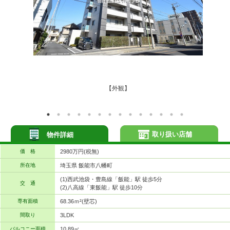
【外観】
取り扱い店舗
物件詳細
価 格
2980万円(税無)
所在地
埼玉県 飯能市八幡町
(1)西武池袋・豊島線「飯能」駅 徒歩5分
交 通
(2)八高線「東飯能」駅 徒歩10分
専有面積
68.36ｍ²(壁芯)
間取り
3LDK
バルコニー面積
10.89㎡