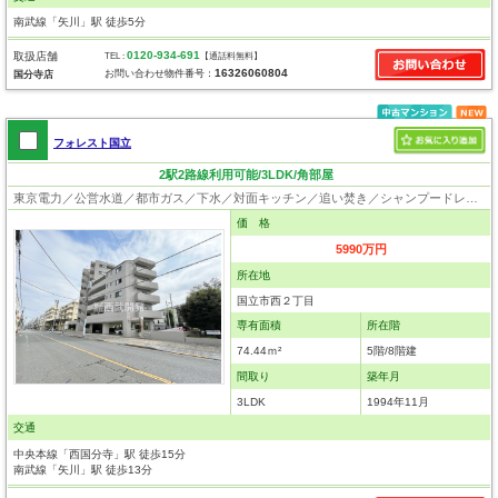
南武線「矢川」駅 徒歩5分
0120-934-691
取扱店舗
TEL :
【通話料無料】
16326060804
お問い合わせ物件番号：
国分寺店
フォレスト国立
2駅2路線利用可能/3LDK/角部屋
東京電力／公営水道／都市ガス／下水／対面キッチン／追い焚き／シャンプードレッサー／浴室換気乾燥機／ウォシュレット／システムキッチン／食器洗浄乾燥器／浄水器／フローリング／クローゼット／インターネット接続／エレベータ／駐輪場／角部屋
価 格
5990万円
所在地
国立市西２丁目
専有面積
所在階
74.44ｍ²
5階/8階建
間取り
築年月
3LDK
1994年11月
交通
中央本線「西国分寺」駅 徒歩15分
南武線「矢川」駅 徒歩13分