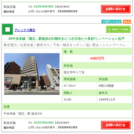
0120-934-691
取扱店舗
TEL :
【通話料無料】
16326080103
お問い合わせ物件番号：
国分寺店
アレックス国立
JR中央本線「国立」駅徒歩2分/南向きにつき日当たり良好/リノベーション住戸
東京電力／公営水道／都市ガス／下水／独立キッチン／追い焚き／シャンプードレッサー／浴室換気乾燥機／ウォシュレット／システムキッチン／浄水器／フローリング／クローゼット／エレベータ／駐輪場／フラット35適合証明書
価 格
6480万円
所在地
国立市中１丁目
専有面積
所在階
57.78ｍ²
8階/13階建
間取り
築年月
2LDK
1996年12月
交通
中央本線「国立」駅 徒歩2分
0120-934-691
取扱店舗
TEL :
【通話料無料】
16326041302
お問い合わせ物件番号：
国分寺店