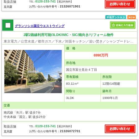
0120-153-741
取扱店舗
TEL :
【通話料無料】
21326071901
お問い合わせ物件番号：
立川店
グランソシエ国立ウエストウイング
2駅2路線利用可能/3LDK/WIC・SIC/南向き/リフォーム物件
東京電力／公営水道／都市ガス／下水／対面キッチン／追い焚き／シャンプードレッサー／浴室換気乾燥機／ウォシュレット／システムキッチン／食器洗浄乾燥器／浄水器／フローリング／クローゼット／オートロック／エレベータ／駐輪場／バイク置場／ペット相談
価 格
6990万円
所在地
国立市富士見台４丁目
専有面積
所在階
83.11ｍ²
12階/14階建
間取り
築年月
3LDK
1999年1月
交通
南武線「矢川」駅 徒歩7分
中央本線「国立」駅 徒歩25分
0120-153-741
取扱店舗
TEL :
【通話料無料】
21326072701
お問い合わせ物件番号：
立川店