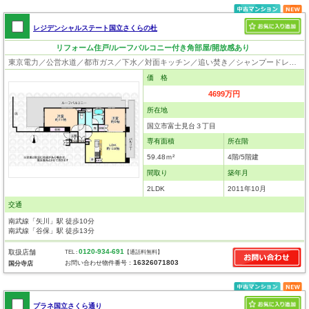
レジデンシャルステート国立さくらの杜
リフォーム住戸/ルーフバルコニー付き角部屋/開放感あり
東京電力／公営水道／都市ガス／下水／対面キッチン／追い焚き／シャンプードレッサー／浴室換気乾燥機／ウォシュレット／システムキッチン／浄水器／フローリング／ルーフバルコニー／オートロック／エレベータ／駐輪場／バイク置場／角部屋
価 格
4699万円
所在地
国立市富士見台３丁目
専有面積
所在階
59.48ｍ²
4階/5階建
間取り
築年月
2LDK
2011年10月
交通
南武線「矢川」駅 徒歩10分
南武線「谷保」駅 徒歩13分
0120-934-691
取扱店舗
TEL :
【通話料無料】
16326071803
お問い合わせ物件番号：
国分寺店
プラネ国立さくら通り