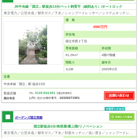
JR中央線「国立」駅徒歩13分/ペット飼育可（細則あり）/オートロック
東京電力／公営水道／都市ガス／下水／シャンプードレッサー／システムキッチン／クローゼット／オートロック／エレベータ／駐輪場／バイク置場／ペット相談
価 格
4980万円
所在地
国立市西２丁目
専有面積
所在階
61.29ｍ²
4階/7階建
間取り
築年月
1LDK
2005年2月
交通
中央本線「国立」駅 徒歩13分
0120-934-691
取扱店舗
TEL :
【通話料無料】
16326071901
お問い合わせ物件番号：
国分寺店
ガーデンズ国立西館
国立駅徒歩2分/角部屋/最上階/リノベーション
東京電力／公営水道／都市ガス／下水／対面キッチン／追い焚き／シャンプードレッサー／浴室換気乾燥機／ウォシュレット／システムキッチン／食器洗浄乾燥器／浄水器／ウォークインクローゼット／フローリング／床暖房／クローゼット／エレベータ／駐輪場／角部屋／ペット相談