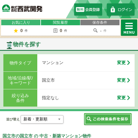
株式会社西武開発
お気に入り
閲覧履歴
保存条件
0
0
-
件
件
件
MENU
物件を探す
マンション
変更
物件タイプ
地域/沿線/駅/
国立市
変更
キーワード
絞り込み
指定なし
変更
条件
並び替え
国立市の国立市 の 中古・新築マンション物件