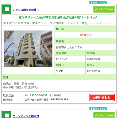
レアシス国立大学通り
室内リフォーム住戸/南西角部屋/2沿線利用可能/オートロック
東京電力／公営水道／都市ガス／下水／対面キッチン／追い焚き／シャンプードレッサー／浴室換気乾燥機／ウォシュレット／システムキッチン／食器洗浄乾燥器／ディスポーザー／浄水器／ウォークインクローゼット／フローリング／クローゼット／オートロック／エレベータ／角部屋
価 格
7200万円
所在地
国立市富士見台２丁目
専有面積
所在階
80.33ｍ²
2階/10階建
間取り
築年月
3LDK
2012年3月
交通
南武線「谷保」駅 徒歩5分
中央本線「国立」駅 徒歩20分
0120-934-691
取扱店舗
TEL :
【通話料無料】
16325082301
お問い合わせ物件番号：
国分寺店
グランドメゾン国立西