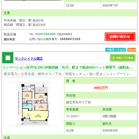
2LDK
2000年7月
交通
中央本線「国立」駅 徒歩2分
南武線「西国立」駅 徒歩24分
0120-934-691
取扱店舗
TEL :
【通話料無料】
16326071103
お問い合わせ物件番号：
国分寺店
サンクレイドル国立
リノベーション住戸/3LDK/JR南武線「矢川」駅まで徒歩5分/ペット飼育可（細則あり）
東京電力／公営水道／都市ガス／下水／対面キッチン／追い焚き／シャンプードレッサー／浴室換気乾燥機／ウォシュレット／システムキッチン／浄水器／ウォークインクローゼット／フローリング／クローゼット／エレベータ／駐輪場／バイク置場／外壁タイル張り／ペット相談
価 格
4990万円
所在地
国立市矢川３丁目
専有面積
所在階
71.10ｍ²
3階/7階建
間取り
築年月
3LDK
2005年9月
交通