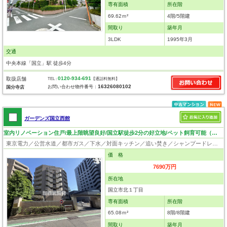
専有面積
所在階
69.62ｍ²
4階/5階建
間取り
築年月
3LDK
1995年3月
交通
中央本線「国立」駅 徒歩4分
0120-934-691
取扱店舗
TEL :
【通話料無料】
16326080102
お問い合わせ物件番号：
国分寺店
ガーデンズ国立西館
室内リノベーション住戸/最上階眺望良好/国立駅徒歩2分の好立地/ペット飼育可能（細則あり）
東京電力／公営水道／都市ガス／下水／対面キッチン／追い焚き／シャンプードレッサー／浴室換気乾燥機／ウォシュレット／システムキッチン／食器洗浄乾燥器／浄水器／ウォークインクローゼット／フローリング／床暖房／クローゼット／エレベータ／駐輪場／角部屋／ペット相談
価 格
7690万円
所在地
国立市北１丁目
専有面積
所在階
65.08ｍ²
8階/8階建
間取り
築年月