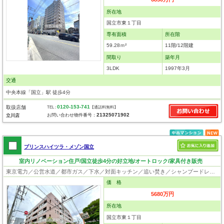
所在地
国立市東１丁目
専有面積
所在階
59.28ｍ²
11階/12階建
間取り
築年月
3LDK
1997年3月
交通
中央本線「国立」駅 徒歩4分
0120-153-741
取扱店舗
TEL :
【通話料無料】
21325071902
お問い合わせ物件番号：
立川店
プリンスハイツラ・メゾン国立
室内リノベーション住戸/国立徒歩4分の好立地/オートロック/家具付き販売
東京電力／公営水道／都市ガス／下水／対面キッチン／追い焚き／シャンプードレッサー／浴室換気乾燥機／ウォシュレット／システムキッチン／食器洗浄乾燥器／浄水器／フローリング／クローゼット／オートロック／エレベータ／駐輪場
価 格
5680万円
所在地
国立市東１丁目