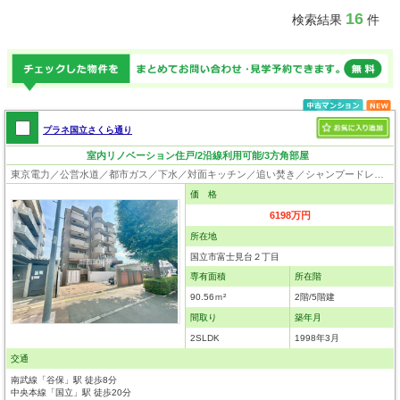
16
検索結果
件
プラネ国立さくら通り
室内リノベーション住戸/2沿線利用可能/3方角部屋
東京電力／公営水道／都市ガス／下水／対面キッチン／追い焚き／シャンプードレッサー／浴室換気乾燥機／ウォシュレット／システムキッチン／食器洗浄乾燥器／浄水器／ウォークインクローゼット／フローリング／クローゼット／エレベータ／駐輪場／角部屋
価 格
6198万円
所在地
国立市富士見台２丁目
専有面積
所在階
90.56ｍ²
2階/5階建
間取り
築年月
2SLDK
1998年3月
交通
南武線「谷保」駅 徒歩8分
中央本線「国立」駅 徒歩20分