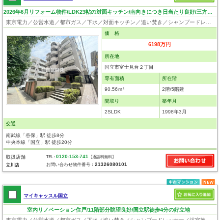
2026年6月リフォーム物件/LDK23帖の対面キッチン/南向きにつき日当たり良好/三方角部屋
東京電力／公営水道／都市ガス／下水／対面キッチン／追い焚き／シャンプードレッサー／浴室換気乾燥機／ウォシュレット／システムキッチン／食器洗浄乾燥器／浄水器／ウォークインクローゼット／フローリング／クローゼット／オートロック／エレベータ／駐輪場／角部屋
価 格
6198万円
所在地
国立市富士見台２丁目
専有面積
所在階
90.56ｍ²
2階/5階建
間取り
築年月
2SLDK
1998年3月
交通
南武線「谷保」駅 徒歩8分
中央本線「国立」駅 徒歩20分
0120-153-741
取扱店舗
TEL :
【通話料無料】
21326080101
お問い合わせ物件番号：
立川店
マイキャッスル国立
室内リノベーション住戸/11階部分眺望良好/国立駅徒歩4分の好立地
東京電力／公営水道／都市ガス／下水／追い焚き／シャンプードレッサー／浴室換気乾燥機／ウォシュレット／システムキッチン／食器洗浄乾燥器／浄水器／フローリング／クローゼット／オートロック／エレベータ／駐輪場