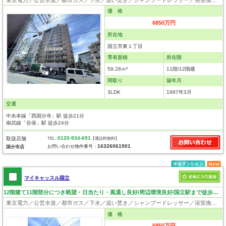
価 格
6850万円
所在地
国立市東１丁目
専有面積
所在階
59.28ｍ²
11階/12階建
間取り
築年月
3LDK
1997年3月
交通
中央本線「西国分寺」駅 徒歩21分
南武線「谷保」駅 徒歩24分
0120-934-691
取扱店舗
TEL :
【通話料無料】
16326061901
お問い合わせ物件番号：
国分寺店
マイキャッスル国立
12階建て11階部分につき眺望・日当たり・風通し良好/周辺環境良好/国立駅まで徒歩4分
東京電力／公営水道／都市ガス／下水／追い焚き／シャンプードレッサー／浴室換気乾燥機／ウォシュレット／システムキッチン／食器洗浄乾燥器／浄水器／フローリング／クローゼット／オートロック／エレベータ／駐輪場／外壁タイル張り
価 格
6850万円