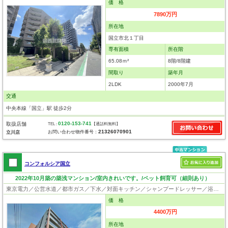
価 格
7890万円
所在地
国立市北１丁目
専有面積
所在階
65.08ｍ²
8階/8階建
間取り
築年月
2LDK
2000年7月
交通
中央本線「国立」駅 徒歩2分
0120-153-741
取扱店舗
TEL :
【通話料無料】
21326070901
お問い合わせ物件番号：
立川店
コンフォルシア国立
2022年10月築の築浅マンション/室内きれいです。/ペット飼育可（細則あり）
東京電力／公営水道／都市ガス／下水／対面キッチン／シャンプードレッサー／浴室換気乾燥機／ウォシュレット／システムキッチン／浄水器／フローリング／クローゼット／ペット相談
価 格
4400万円
所在地