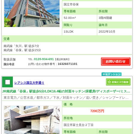
国立市谷保
専有面積
所在階
52.00ｍ²
3階/6階建
間取り
築年月
1SLDK
2022年10月
交通
南武線「矢川」駅 徒歩7分
南武線「谷保」駅 徒歩15分
0120-934-691
取扱店舗
TEL :
【通話料無料】
16326071101
お問い合わせ物件番号：
国分寺店
レアシス国立大学通り
JR南武線「谷保」駅徒歩5分/LDK16.4帖の対面キッチン/床暖房/ディスポーザー/ミストサウナ
東京電力／公営水道／都市ガス／下水／対面キッチン／追い焚き／シャンプードレッサー／浴室換気乾燥機／ウォシュレット／システムキッチン／食器洗浄乾燥器／ディスポーザー／浄水器／ウォークインクローゼット／フローリング／床暖房／クローゼット／オートロック／エレベータ／外壁タイル張り／バリアフリー
価 格
7200万円
所在地
国立市富士見台２丁目
専有面積
所在階