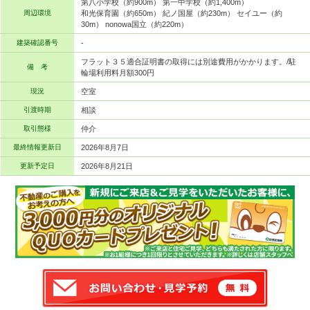
第八小学校（約900m） 第一中学校（約1,400m）
周辺環境
和光保育園（約650m） 紀ノ国屋（約230m） セイユー（約
30m） nonowa国立（約220m）
建築確認番号
-
フラット３５適合証明書の取得には別途費用がかかります。/駐
備 考
輪場利用料月額300円
現況
空室
引渡時期
相談
取引態様
仲介
最終情報更新日
2026年8月7日
更新予定日
2026年8月21日