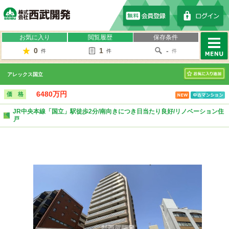
株式会社西武開発
お気に入り
閲覧履歴
保存条件
0
1
-
件
件
件
MENU
アレックス国立
お気に入り
6480万円
価 格
JR中央本線「国立」駅徒歩2分/南向きにつき日当たり良好/リノベーション住
戸