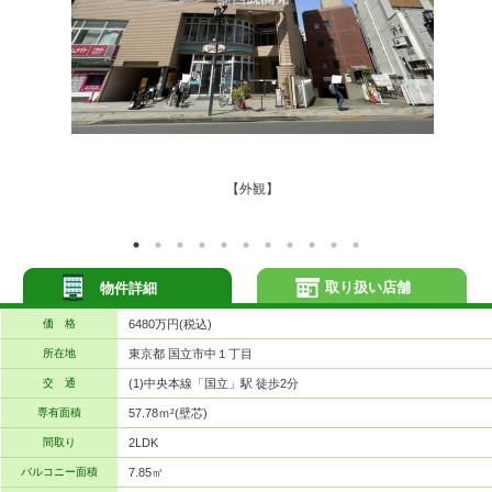
【外観】
取り扱い店舗
物件詳細
価 格
6480万円(税込)
所在地
東京都 国立市中１丁目
交 通
(1)中央本線「国立」駅 徒歩2分
専有面積
57.78ｍ²(壁芯)
間取り
2LDK
バルコニー面積
7.85㎡