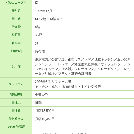
バルコニー方向
南
築年月
1996年12月
構 造
SRC/地上13階建て
所在階
8階
総戸数
35戸
駐車場
無
土地権利
所有権
東京電力／公営水道／都市ガス／下水／独立キッチン／追い焚き
／シャンプードレッサー／浴室換気乾燥機／ウォシュレット／シ
設 備
ステムキッチン／浄水器／フローリング／クローゼット／エレベ
ータ／駐輪場／フラット35適合証明書
2026年6月 リフォーム済
リフォーム
キッチン・風呂・洗面化粧台・トイレ交換等
管理形態
全部委託
管理人
日勤
管理費
月額13,500円
修繕積立金
月額19,360円
その他諸費用
-