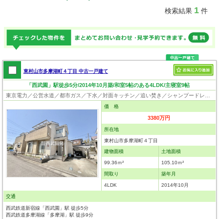
1
検索結果
件
東村山市多摩湖町４丁目 中古一戸建て
「西武園」駅徒歩5分/2014年10月築/和室5帖のある4LDK/主寝室9帖
東京電力／公営水道／都市ガス／下水／対面キッチン／追い焚き／シャンプードレッサー／浴室換気乾燥機／ウォシュレット／システムキッチン／食器洗浄乾燥器／浄水器／床下収納／フローリング／クローゼット
価 格
3380万円
所在地
東村山市多摩湖町４丁目
建物面積
土地面積
99.36ｍ²
105.10ｍ²
間取り
築年月
4LDK
2014年10月
交通
西武鉄道新宿線「西武園」駅 徒歩5分
西武鉄道多摩湖線「多摩湖」駅 徒歩9分