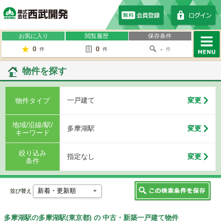
株式会社西武開発
お気に入り
閲覧履歴
保存条件
0
0
-
件
件
件
MENU
物件を探す
一戸建て
変更
物件タイプ
地域/沿線/駅/
多摩湖駅
変更
キーワード
絞り込み
指定なし
変更
条件
並び替え
多摩湖駅の多摩湖駅(東京都) の 中古・新築一戸建て物件