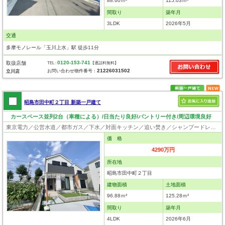
88.60ｍ²
115.03ｍ²
間取り
築年月
3LDK
2026年5月
交通
多摩モノレール「玉川上水」駅 徒歩11分
0120-153-741
取扱店舗
TEL :
【通話料無料】
21226031502
お問い合わせ物件番号：
立川店
昭島市田中町２丁目 新築一戸建て
カースペース並列2台（車種による）/日当たり良好/パントリー付き/周辺環境良好
東京電力／公営水道／都市ガス／下水／対面キッチン／追い焚き／シャンプードレッサー／浴室換気乾燥機／ウォシュレット／システムキッチン／浄水器／床下収納／フローリング／クローゼット／住宅性能評価付き／設計住宅性能評価付／建設住宅性能評価付／フラット35適合証明書／長期優良住宅
価 格
4290万円
所在地
昭島市田中町２丁目
建物面積
土地面積
96.88ｍ²
125.28ｍ²
間取り
築年月
4LDK
2026年6月