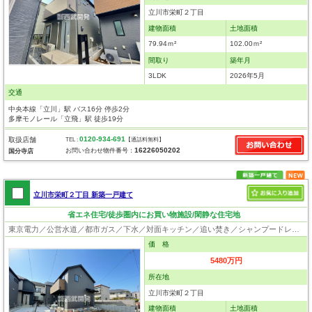
立川市栄町２丁目
建物面積
土地面積
79.94ｍ²
102.00ｍ²
間取り
築年月
3LDK
2026年5月
交通
中央本線「立川」駅 バス16分 停歩2分
多摩モノレール「立飛」駅 徒歩19分
0120-934-691
取扱店舗
TEL :
【通話料無料】
16226050202
お問い合わせ物件番号：
国分寺店
立川市栄町２丁目 新築一戸建て
省エネ住宅/徒歩圏内にお買い物施設/閑静な住宅地
東京電力／公営水道／都市ガス／下水／対面キッチン／追い焚き／シャンプードレッサー／浴室換気乾燥機／ウォシュレット／システムキッチン／食器洗浄乾燥器／浄水器／床下収納／ウォークインクローゼット／フローリング／クローゼット／住宅性能評価付き／太陽光発電システム／設計住宅性能評価付／建設住宅性能評価付／フラット35適合証明書
価 格
5480万円
所在地
立川市栄町２丁目
建物面積
土地面積