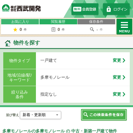
株式会社西武開発
お気に入り
閲覧履歴
保存条件
0
0
-
件
件
件
MENU
物件を探す
一戸建て
変更
物件タイプ
地域/沿線/駅/
多摩モノレール
変更
キーワード
絞り込み
指定なし
変更
条件
並び替え
多摩モノレールの多摩モノレール の 中古・新築一戸建て物件