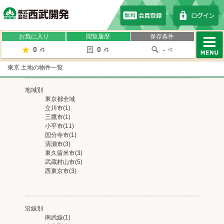
株式会社西武開発
お気に入り
閲覧履歴
保存条件
0
0
-
件
件
件
MENU
東京 土地の物件一覧
地域別
東京都全域
立川市
(1)
三鷹市
(1)
小平市
(11)
国分寺市
(1)
清瀬市
(3)
東久留米市
(3)
武蔵村山市
(5)
西東京市
(3)
沿線別
南武線
(1)