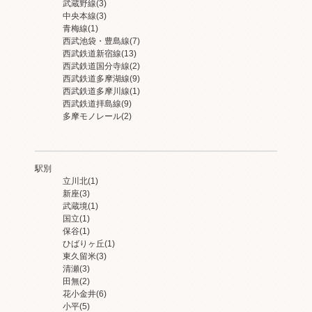
武蔵野線
(3)
中央本線
(3)
青梅線
(1)
西武池袋・豊島線
(7)
西武鉄道新宿線
(13)
西武鉄道国分寺線
(2)
西武鉄道多摩湖線
(9)
西武鉄道多摩川線
(1)
西武鉄道拝島線
(9)
多摩モノレール
(2)
駅別
立川北
(1)
新座
(3)
武蔵境
(1)
国立
(1)
保谷
(1)
ひばりヶ丘
(1)
東久留米
(3)
清瀬
(3)
田無
(2)
花小金井
(6)
小平
(5)