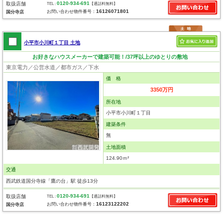
0120-934-691
取扱店舗
TEL :
【通話料無料】
16126071801
お問い合わせ物件番号：
国分寺店
小平市小川町１丁目 土地
お好きなハウスメーカーで建築可能！/37坪以上のゆとりの敷地
東京電力／公営水道／都市ガス／下水
価 格
3350万円
所在地
小平市小川町１丁目
建築条件
無
土地面積
124.90ｍ²
交通
西武鉄道国分寺線「鷹の台」駅 徒歩13分
0120-934-691
取扱店舗
TEL :
【通話料無料】
16123122202
お問い合わせ物件番号：
国分寺店