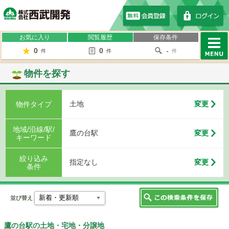
株式会社西武開発
お気に入り
閲覧履歴
保存条件
0
0
-
件
件
件
MENU
物件を探す
土地
変更
物件タイプ
地域/沿線/駅/
鷹の台駅
変更
キーワード
絞り込み
指定なし
変更
条件
並び替え
鷹の台駅の土地・宅地・分譲地