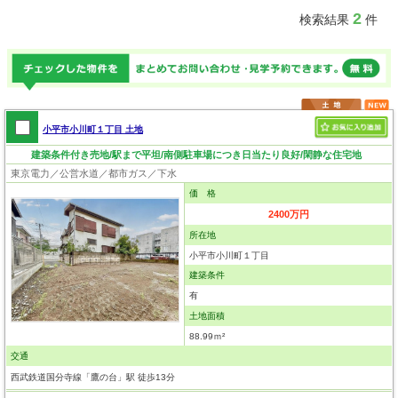
2
検索結果
件
小平市小川町１丁目 土地
建築条件付き売地/駅まで平坦/南側駐車場につき日当たり良好/閑静な住宅地
東京電力／公営水道／都市ガス／下水
価 格
2400万円
所在地
小平市小川町１丁目
建築条件
有
土地面積
88.99ｍ²
交通
西武鉄道国分寺線「鷹の台」駅 徒歩13分