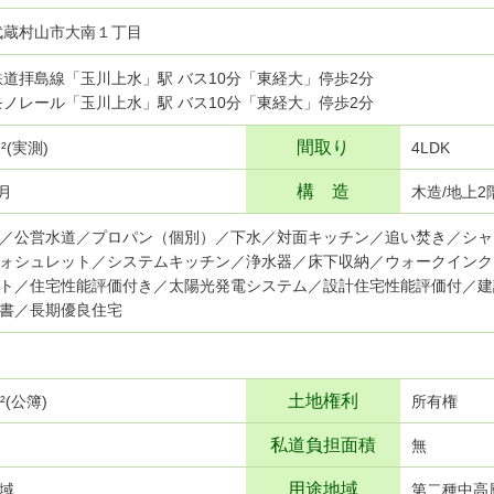
武蔵村山市大南１丁目
武鉄道拝島線「玉川上水」駅 バス10分「東経大」停歩2分
摩モノレール「玉川上水」駅 バス10分「東経大」停歩2分
間取り
ｍ²(実測)
4LDK
構 造
8月
木造/地上2
／公営水道／プロパン（個別）／下水／対面キッチン／追い焚き／シャ
ォシュレット／システムキッチン／浄水器／床下収納／ウォークインク
ト／住宅性能評価付き／太陽光発電システム／設計住宅性能評価付／建
書／長期優良住宅
土地権利
ｍ²(公簿)
所有権
私道負担面積
無
用途地域
域
第二種中高