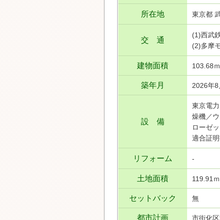
所在地
東京都 
(1)西
交 通
(2)多
建物面積
103.68
築年月
2026年
東京電力
燥機／ウ
設 備
ローゼッ
適合証明
リフォーム
-
土地面積
119.91
セットバック
無
都市計画
市街化区