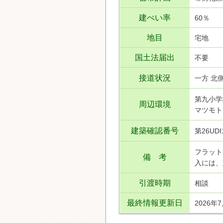
建ぺい率
60％
地目
宅地
国土法届出
不要
接道状況
一方 北側
第九小学
周辺環境
マツモト
建築確認番号
第26UD
フラット
備 考
入には、
引渡時期
相談
最終情報更新日
2026年