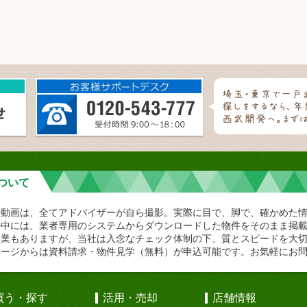
ついて
や動画は、全てアドバイザーが自ら撮影。実際に目で、脚で、確かめた
の中には、業者専用のシステムからダウンロードした物件をそのまま掲
企業もありますが、当社は入念なチェック体制の下、質とスピードを大
ページからは資料請求・物件見学（無料）が申込可能です。お気軽にお
買う・探す
活用・売却
店舗情報