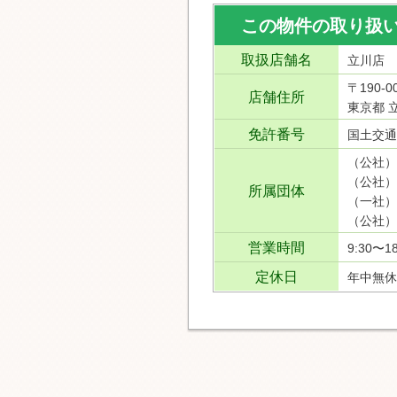
この物件の取り扱
取扱店舗名
立川店
〒190-0
店舗住所
東京都 立
免許番号
国土交通
（公社）
（公社）
所属団体
（一社）
（公社）
営業時間
9:30〜18
定休日
年中無休