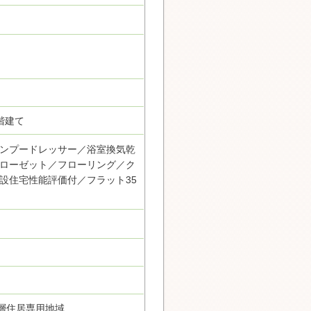
階建て
ンプードレッサー／浴室換気乾
ローゼット／フローリング／ク
設住宅性能評価付／フラット35
層住居専用地域