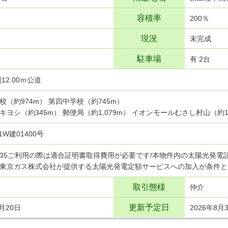
容積率
200％
現況
未完成
駐車場
有 2台
12.00ｍ公道
校（約974m） 第四中学校（約745m）
キヨシ（約345m） 郵便局（約1,079m） イオンモールむさし村山（約1,
I1W建01400号
35ご利用の際は適合証明書取得費用が必要です/本物件内の太陽光発電
東京ガス株式会社が提供する太陽光発電定額サービスへの加入が条件と
取引態様
仲介
更新予定日
7月20日
2026年8月