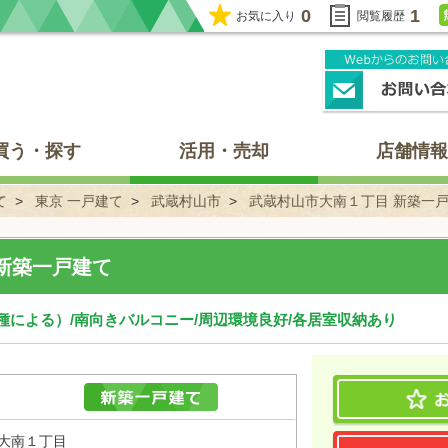
0
1
お気に入り
閲覧履歴
買う・探す
活用・売却
店舗情報
て
東京 一戸建て
武蔵村山市
武蔵村山市大南１丁目 新築一
新築一戸建て
種による）/南向きバルコニー/周辺環境良好/各居室収納あり
市大南１丁目