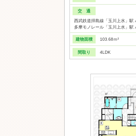
交 通
西武鉄道拝島線「玉川上水」駅 バ
多摩モノレール「玉川上水」駅 バ
建物面積
103.68ｍ²
間取り
4LDK