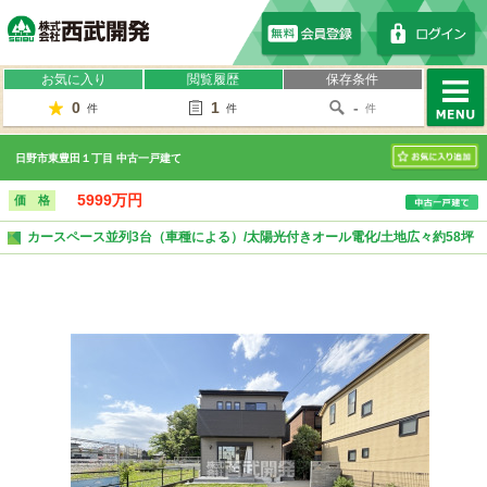
株式会社西武開発
お気に入り
閲覧履歴
保存条件
0
1
-
件
件
件
MENU
日野市東豊田１丁目 中古一戸建て
お気に入り
5999万円
価 格
カースペース並列3台（車種による）/太陽光付きオール電化/土地広々約58坪