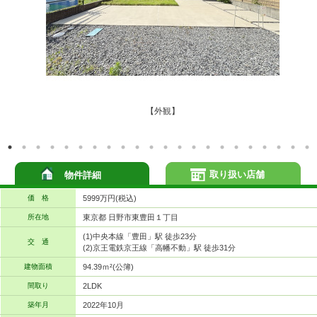
【外観】
取り扱い店舗
物件詳細
価 格
5999万円(税込)
所在地
東京都 日野市東豊田１丁目
(1)中央本線「豊田」駅 徒歩23分
交 通
(2)京王電鉄京王線「高幡不動」駅 徒歩31分
建物面積
94.39ｍ²(公簿)
間取り
2LDK
築年月
2022年10月