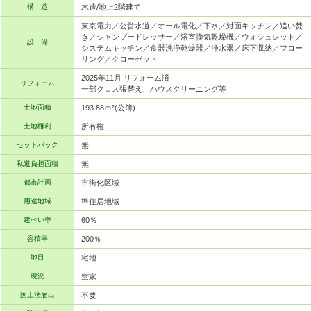
構 造
木造/地上2階建て
東京電力／公営水道／オール電化／下水／対面キッチン／追い焚
き／シャンプードレッサー／浴室換気乾燥機／ウォシュレット／
設 備
システムキッチン／食器洗浄乾燥器／浄水器／床下収納／フロー
リング／クローゼット
2025年11月 リフォーム済
リフォーム
一部クロス張替え、ハウスクリーニング等
土地面積
193.88ｍ²(公簿)
土地権利
所有権
セットバック
無
私道負担面積
無
都市計画
市街化区域
用途地域
準住居地域
建ぺい率
60％
容積率
200％
地目
宅地
現況
空家
国土法届出
不要