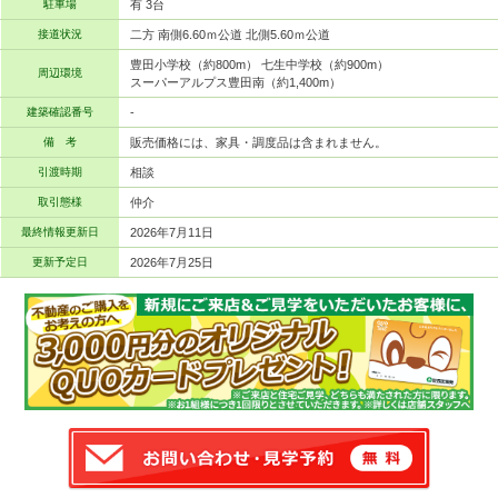
駐車場
有 3台
接道状況
二方 南側6.60ｍ公道 北側5.60ｍ公道
豊田小学校（約800m） 七生中学校（約900m）
周辺環境
スーパーアルプス豊田南（約1,400m）
建築確認番号
-
備 考
販売価格には、家具・調度品は含まれません。
引渡時期
相談
取引態様
仲介
最終情報更新日
2026年7月11日
更新予定日
2026年7月25日