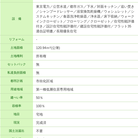
東京電力／公営水道／都市ガス／下水／対面キッチン／追い焚き
／シャンプードレッサー／浴室換気乾燥機／ウォシュレット／シ
ステムキッチン／食器洗浄乾燥器／浄水器／床下収納／ウォーク
設 備
インクローゼット／フローリング／クローゼット／住宅性能評価
付き／設計住宅性能評価付／建設住宅性能評価付／フラット35
適合証明書／長期優良住宅
リフォーム
-
土地面積
120.94ｍ²(公簿)
土地権利
所有権
セットバック
無
私道負担面積
無
都市計画
市街化区域
用途地域
第一種低層住居専用地域
建ぺい率
50％
容積率
100％
地目
宅地
現況
完成済
国土法届出
不要