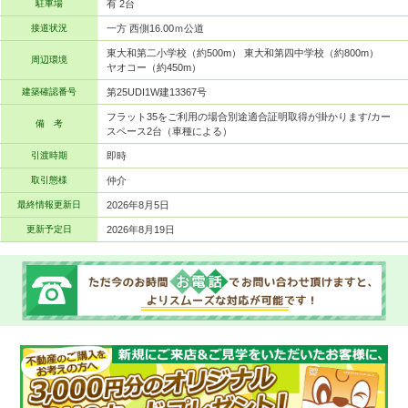
駐車場
有 2台
接道状況
一方 西側16.00ｍ公道
東大和第二小学校（約500m） 東大和第四中学校（約800m）
周辺環境
ヤオコー（約450m）
建築確認番号
第25UDI1W建13367号
フラット35をご利用の場合別途適合証明取得が掛かります/カー
備 考
スペース2台（車種による）
引渡時期
即時
取引態様
仲介
最終情報更新日
2026年8月5日
更新予定日
2026年8月19日