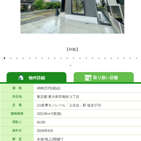
【外観】
取り扱い店舗
物件詳細
価 格
4880万円(税込)
所在地
東京都 東大和市南街３丁目
交 通
(1)多摩モノレール「上北台」駅 徒歩17分
建物面積
103.09ｍ²(実測)
間取り
4LDK
築年月
2026年6月
構 造
木造/地上2階建て