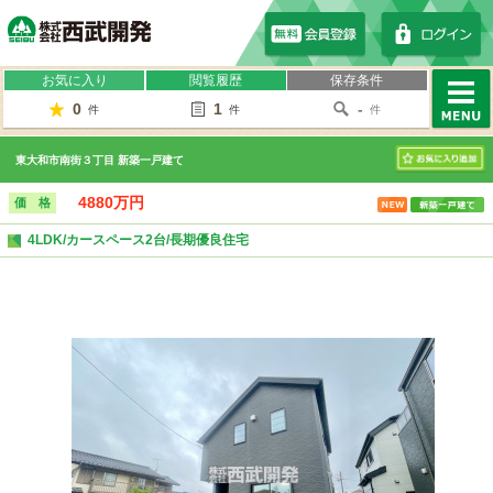
株式会社西武開発
お気に入り
閲覧履歴
保存条件
0
1
-
件
件
件
MENU
東大和市南街３丁目 新築一戸建て
お気に入り
4880万円
価 格
4LDK/カースペース2台/長期優良住宅