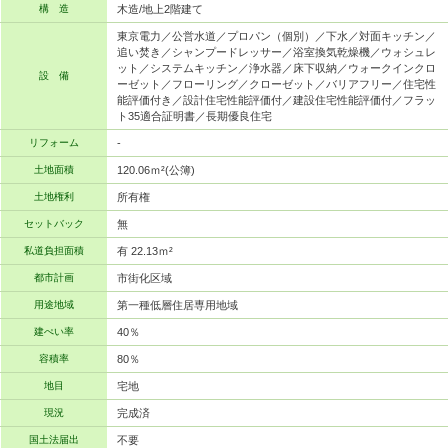
構 造
木造/地上2階建て
東京電力／公営水道／プロパン（個別）／下水／対面キッチン／
追い焚き／シャンプードレッサー／浴室換気乾燥機／ウォシュレ
ット／システムキッチン／浄水器／床下収納／ウォークインクロ
設 備
ーゼット／フローリング／クローゼット／バリアフリー／住宅性
能評価付き／設計住宅性能評価付／建設住宅性能評価付／フラッ
ト35適合証明書／長期優良住宅
リフォーム
-
土地面積
120.06ｍ²(公簿)
土地権利
所有権
セットバック
無
私道負担面積
有 22.13ｍ²
都市計画
市街化区域
用途地域
第一種低層住居専用地域
建ぺい率
40％
容積率
80％
地目
宅地
現況
完成済
国土法届出
不要