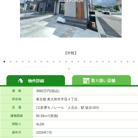
【外観】
取り扱い店舗
物件詳細
価 格
3880万円(税込)
所在地
東京都 東大和市芋窪４丁目
交 通
(1)多摩モノレール「上北台」駅 徒歩18分
建物面積
95.58ｍ²(実測)
間取り
4LDK
築年月
2026年7月