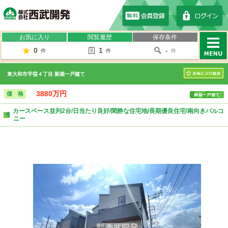
株式会社西武開発
お気に入り
閲覧履歴
保存条件
0
1
-
件
件
件
MENU
東大和市芋窪４丁目 新築一戸建て
お気に入り
3880万円
価 格
カースペース並列2台/日当たり良好/閑静な住宅地/長期優良住宅/南向きバルコ
ニー