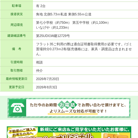
駐車場
有 2台
接道状況
角地 北側5.73ｍ私道 東側5.55ｍ公道
第七小学校（約750m） 第五中学校（約1,100m）
周辺環境
いなげや（約1,233m）
建築確認番号
第25UDI1W建12729号
フラット35ご利用の際は適合証明書取得費用が必要です。/ゴミ
備 考
置場持分0.273ｍ2有/販売価格には、家具・調度品は含まれませ
ん。
引渡時期
相談
取引態様
仲介
最終情報更新日
2026年7月20日
更新予定日
2026年8月3日