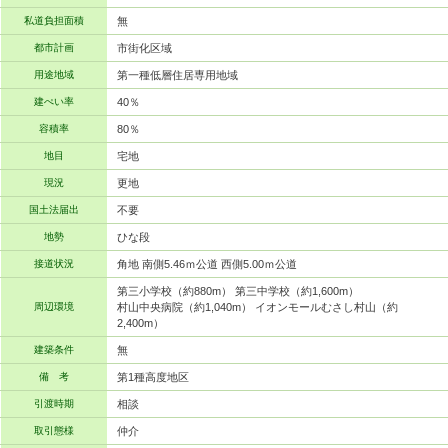
私道負担面積
無
都市計画
市街化区域
用途地域
第一種低層住居専用地域
建ぺい率
40％
容積率
80％
地目
宅地
現況
更地
国土法届出
不要
地勢
ひな段
接道状況
角地 南側5.46ｍ公道 西側5.00ｍ公道
第三小学校（約880m） 第三中学校（約1,600m）
周辺環境
村山中央病院（約1,040m） イオンモールむさし村山（約
2,400m）
建築条件
無
備 考
第1種高度地区
引渡時期
相談
取引態様
仲介