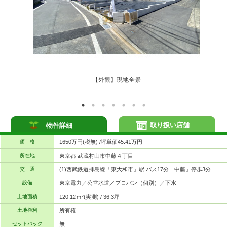
【外観】現地全景
取り扱い店舗
物件詳細
価 格
1650万円(税無) /坪単価45.41万円
所在地
東京都 武蔵村山市中藤４丁目
交 通
(1)西武鉄道拝島線「東大和市」駅 バス17分「中藤」停歩3分
設備
東京電力／公営水道／プロパン（個別）／下水
土地面積
120.12ｍ²(実測) / 36.3坪
土地権利
所有権
セットバック
無