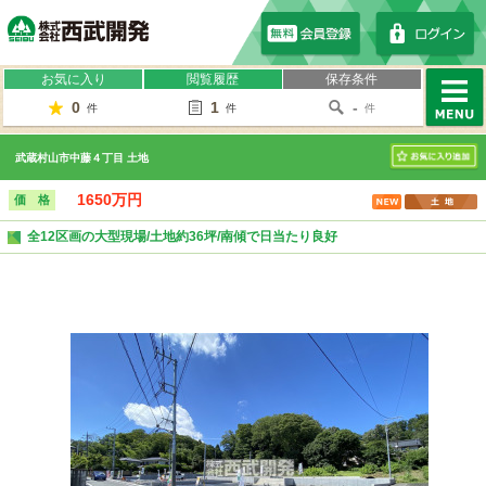
株式会社西武開発
お気に入り
閲覧履歴
保存条件
0
1
-
件
件
件
MENU
武蔵村山市中藤４丁目 土地
お気に入り
1650万円
価 格
全12区画の大型現場/土地約36坪/南傾で日当たり良好