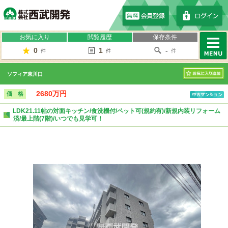
株式会社西武開発
お気に入り
閲覧履歴
保存条件
0
1
-
件
件
件
MENU
ソフィア東川口
お気に入り
2680万円
価 格
LDK21.11帖の対面キッチン/食洗機付/ペット可(規約有)/新規内装リフォーム
済/最上階(7階)/いつでも見学可！