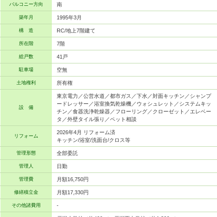
バルコニー方向
南
築年月
1995年3月
構 造
RC/地上7階建て
所在階
7階
総戸数
41戸
駐車場
空無
土地権利
所有権
東京電力／公営水道／都市ガス／下水／対面キッチン／シャンプ
ードレッサー／浴室換気乾燥機／ウォシュレット／システムキッ
設 備
チン／食器洗浄乾燥器／フローリング／クローゼット／エレベー
タ／外壁タイル張り／ペット相談
2026年4月 リフォーム済
リフォーム
キッチン/浴室/洗面台/クロス等
管理形態
全部委託
管理人
日勤
管理費
月額16,750円
修繕積立金
月額17,330円
その他諸費用
-