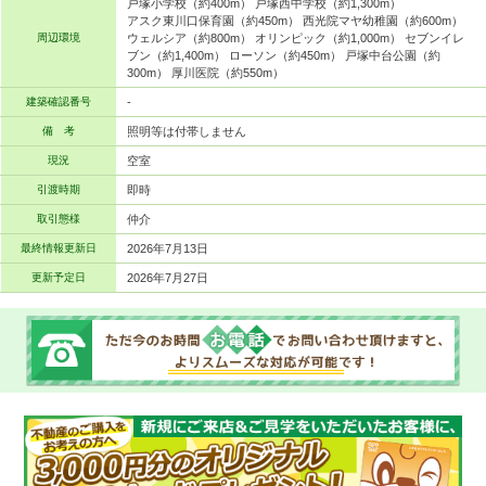
戸塚小学校（約400m） 戸塚西中学校（約1,300m）
アスク東川口保育園（約450m） 西光院マヤ幼稚園（約600m）
周辺環境
ウェルシア（約800m） オリンピック（約1,000m） セブンイレ
ブン（約1,400m） ローソン（約450m） 戸塚中台公園（約
300m） 厚川医院（約550m）
建築確認番号
-
備 考
照明等は付帯しません
現況
空室
引渡時期
即時
取引態様
仲介
最終情報更新日
2026年7月13日
更新予定日
2026年7月27日