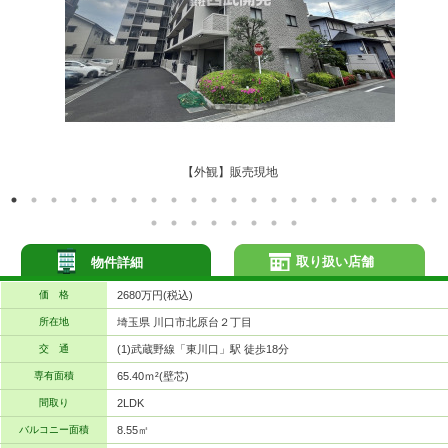
【外観】販売現地
取り扱い店舗
物件詳細
価 格
2680万円(税込)
所在地
埼玉県 川口市北原台２丁目
交 通
(1)武蔵野線「東川口」駅 徒歩18分
専有面積
65.40ｍ²(壁芯)
間取り
2LDK
バルコニー面積
8.55㎡