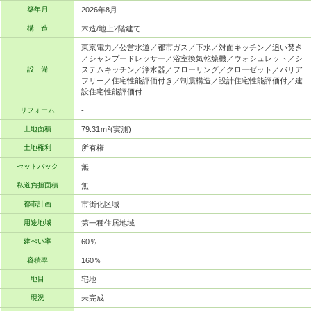
築年月
2026年8月
構 造
木造/地上2階建て
東京電力／公営水道／都市ガス／下水／対面キッチン／追い焚き
／シャンプードレッサー／浴室換気乾燥機／ウォシュレット／シ
設 備
ステムキッチン／浄水器／フローリング／クローゼット／バリア
フリー／住宅性能評価付き／制震構造／設計住宅性能評価付／建
設住宅性能評価付
リフォーム
-
土地面積
79.31ｍ²(実測)
土地権利
所有権
セットバック
無
私道負担面積
無
都市計画
市街化区域
用途地域
第一種住居地域
建ぺい率
60％
容積率
160％
地目
宅地
現況
未完成