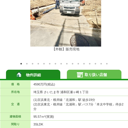
【外観】販売現地
取り扱い店舗
物件詳細
価 格
4590万円(税込)
所在地
埼玉県 さいたま市 浦和区瀬ヶ崎１丁目
(1)京浜東北・根岸線「北浦和」駅 徒歩19分
交 通
(2)京浜東北・根岸線「北浦和」駅 バス7分「本太中学校」停歩2
分
建物面積
95.57ｍ²(実測)
間取り
3SLDK