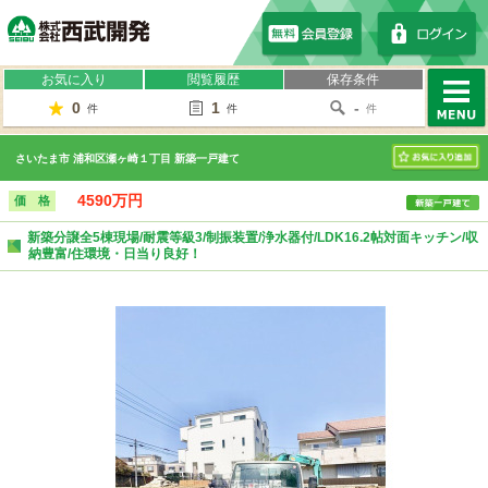
株式会社西武開発
お気に入り
閲覧履歴
保存条件
0
1
-
件
件
件
MENU
さいたま市 浦和区瀬ヶ崎１丁目 新築一戸建て
お気に入り
4590万円
価 格
新築分譲全5棟現場/耐震等級3/制振装置/浄水器付/LDK16.2帖対面キッチン/収
納豊富/住環境・日当り良好！