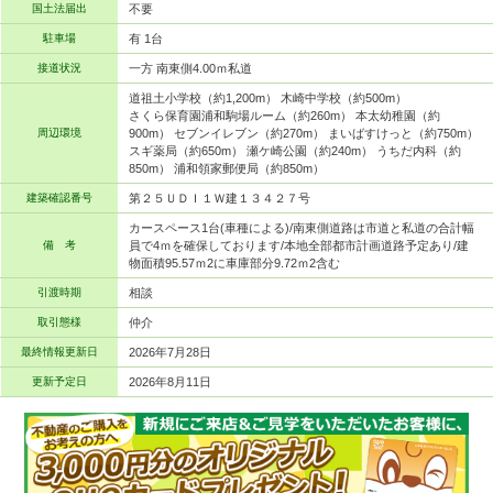
国土法届出
不要
駐車場
有 1台
接道状況
一方 南東側4.00ｍ私道
道祖土小学校（約1,200m） 木崎中学校（約500m）
さくら保育園浦和駒場ルーム（約260m） 本太幼稚園（約
周辺環境
900m） セブンイレブン（約270m） まいばすけっと（約750m）
スギ薬局（約650m） 瀬ケ崎公園（約240m） うちだ内科（約
850m） 浦和領家郵便局（約850m）
建築確認番号
第２５ＵＤＩ１Ｗ建１３４２７号
カースペース1台(車種による)/南東側道路は市道と私道の合計幅
備 考
員で4ｍを確保しております/本地全部都市計画道路予定あり/建
物面積95.57ｍ2に車庫部分9.72ｍ2含む
引渡時期
相談
取引態様
仲介
最終情報更新日
2026年7月28日
更新予定日
2026年8月11日