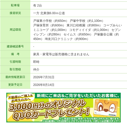
駐車場
有 2台
接道状況
一方 北東側6.00ｍ公道
戸塚東小学校（約650m） 戸塚中学校（約1,100m）
戸塚保育所（約600m） 東川口幼稚園（約900m） コープみらい
周辺環境
ミニコープ（約1,000m） コモディイイダ（約1,000m） セブン
イレブン（約280m） セイムス（約650m） 戸塚藤谷公園（約
450m） 埼友川口クリニック（約900m）
建築確認番号
-
備 考
家具・家電等は販売価格に含まれません
引渡時期
即時
取引態様
仲介
最終情報更新日
2026年7月31日
更新予定日
2026年8月14日