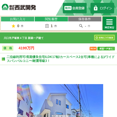
株式会社西武開発
お気に入り
閲覧履歴
保存条件
0
1
-
件
件
件
MENU
川口市戸塚東４丁目 新築一戸建て
お気に入り
4199万円
価 格
二沿線利用可/長期優良住宅/LDK17帖/カースペース2台可(車種による)/ワイド
スパンバルコニー/耐震等級3！