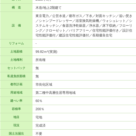
構 造
木造/地上2階建て
東京電力／公営水道／都市ガス／下水／対面キッチン／追い焚き
／シャンプードレッサー／浴室換気乾燥機／ウォシュレット／シ
設 備
ステムキッチン／食器洗浄乾燥器／浄水器／床下収納／フローリ
ング／クローゼット／バリアフリー／住宅性能評価付き／設計住
宅性能評価付／建設住宅性能評価付／長期優良住宅
リフォーム
-
土地面積
99.82ｍ²(実測)
土地権利
所有権
セットバック
無
私道負担面積
無
都市計画
市街化区域
用途地域
第二種中高層住居専用地域
建ぺい率
60％
容積率
200％
地目
宅地
現況
完成済
国土法届出
不要