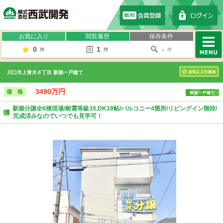
株式会社西武開発
お気に入り
閲覧履歴
保存条件
0
1
-
件
件
件
MENU
川口市上青木６丁目 新築一戸建て
お気に入り
3490万円
価 格
新築分譲全6棟現場/耐震等級3/LDK18帖/バルコニー4箇所/リビングイン階段/
完成済みなのでいつでも見学可！