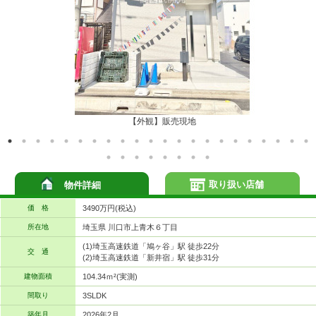
【外観】販売現地
取り扱い店舗
物件詳細
価 格
3490万円(税込)
所在地
埼玉県 川口市上青木６丁目
(1)埼玉高速鉄道「鳩ヶ谷」駅 徒歩22分
交 通
(2)埼玉高速鉄道「新井宿」駅 徒歩31分
建物面積
104.34ｍ²(実測)
間取り
3SLDK
築年月
2026年2月