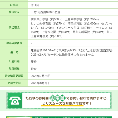
駐車場
有 1台
接道状況
一方 南西側8.00ｍ公道
前川東小学校（約550m） 上青木中学校（約1,200m）
しいのみ保育園（約270m） 清泉幼稚園（約1,000m） セブンイ
周辺環境
レブン（約140m） イオンモール川口（約750m） セイムス（約
160m） 上青木公園（約150m） 路川内科医院（約550m） 川口
上青木郵便局（約750m）
建築確認番号
-
建物面積104.34ｍ2に車庫部分9.93ｍ2含む/土地面積に協定部分
備 考
0.27ｍ2あり/カーテンは物件価格に含まれません
引渡時期
即時
取引態様
仲介
最終情報更新日
2026年7月24日
更新予定日
2026年8月7日