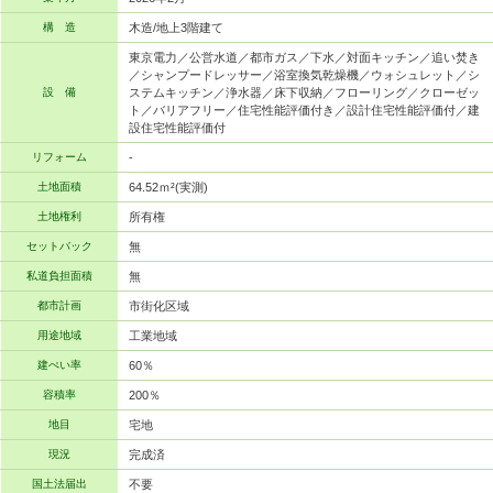
構 造
木造/地上3階建て
東京電力／公営水道／都市ガス／下水／対面キッチン／追い焚き
／シャンプードレッサー／浴室換気乾燥機／ウォシュレット／シ
設 備
ステムキッチン／浄水器／床下収納／フローリング／クローゼッ
ト／バリアフリー／住宅性能評価付き／設計住宅性能評価付／建
設住宅性能評価付
リフォーム
-
土地面積
64.52ｍ²(実測)
土地権利
所有権
セットバック
無
私道負担面積
無
都市計画
市街化区域
用途地域
工業地域
建ぺい率
60％
容積率
200％
地目
宅地
現況
完成済
国土法届出
不要