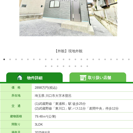
【外観】現地外観
取り扱い店舗
物件詳細
価 格
2898万円(税込)
所在地
埼玉県 川口市大字木曽呂
(1)武蔵野線「東浦和」駅 徒歩25分
交 通
(2)武蔵野線「東川口」駅 バス11分「差間中央」停歩12分
建物面積
79.48ｍ²(公簿)
間取り
3LDK
築年月
2025年6月