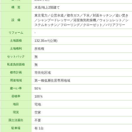
構 造
木造/地上2階建て
東京電力／公営水道／都市ガス／下水／対面キッチン／追い焚き
設 備
／シャンプードレッサー／浴室換気乾燥機／ウォシュレット／シ
ステムキッチン／フローリング／クローゼット／バリアフリー
リフォーム
-
土地面積
132.35ｍ²(公簿)
土地権利
所有権
セットバック
無
私道負担面積
無
都市計画
市街化区域
用途地域
第一種低層住居専用地域
建ぺい率
50％
容積率
100％
地目
宅地
現況
空家
国土法届出
不要
駐車場
有 1台