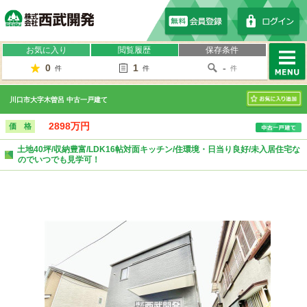
株式会社西武開発
お気に入り
閲覧履歴
保存条件
0
1
-
件
件
件
MENU
川口市大字木曽呂 中古一戸建て
お気に入り
2898万円
価 格
土地40坪/収納豊富/LDK16帖対面キッチン/住環境・日当り良好/未入居住宅な
のでいつでも見学可！