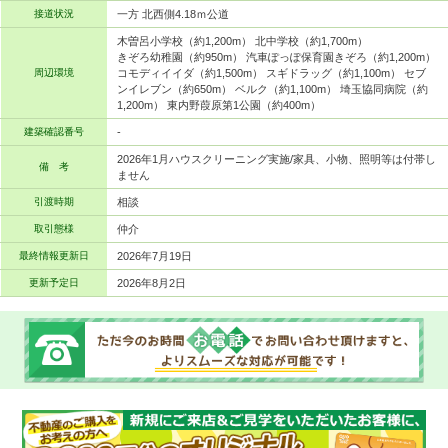
接道状況
一方 北西側4.18ｍ公道
木曽呂小学校（約1,200m） 北中学校（約1,700m）
きぞろ幼稚園（約950m） 汽車ぽっぽ保育園きぞろ（約1,200m）
周辺環境
コモディイイダ（約1,500m） スギドラッグ（約1,100m） セブ
ンイレブン（約650m） ベルク（約1,100m） 埼玉協同病院（約
1,200m） 東内野葭原第1公園（約400m）
建築確認番号
-
2026年1月ハウスクリーニング実施/家具、小物、照明等は付帯し
備 考
ません
引渡時期
相談
取引態様
仲介
最終情報更新日
2026年7月19日
更新予定日
2026年8月2日