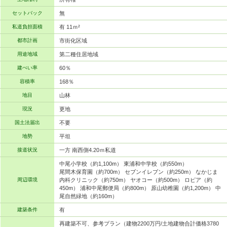
セットバック
無
私道負担面積
有 11ｍ²
都市計画
市街化区域
用途地域
第二種住居地域
建ぺい率
60％
容積率
168％
地目
山林
現況
更地
国土法届出
不要
地勢
平坦
接道状況
一方 南西側4.20ｍ私道
中尾小学校（約1,100m） 東浦和中学校（約550m）
尾間木保育園（約700m） セブンイレブン（約250m） なかじま
周辺環境
内科クリニック（約750m） ヤオコー（約500m） ロピア（約
450m） 浦和中尾郵便局（約800m） 原山幼稚園（約1,200m） 中
尾自然緑地（約160m）
建築条件
有
再建築不可、参考プラン（建物2200万円/土地建物合計価格3780