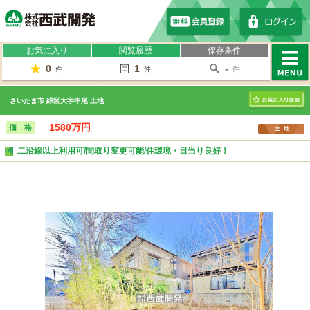
株式会社西武開発
お気に入り
閲覧履歴
保存条件
0
1
-
件
件
件
MENU
さいたま市 緑区大字中尾 土地
お気に入り
1580万円
価 格
二沿線以上利用可/間取り変更可能/住環境・日当り良好！