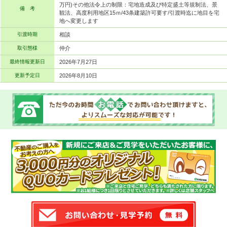
万円)その他法令上の制限：宅地造成及び特定盛土等規制法、景
備 考
観法、高度利用地区15ｍ/43条建築許可要す/引渡時迄に地目を宅
地へ変更します
引渡時期
相談
取引態様
仲介
最終情報更新日
2026年7月27日
更新予定日
2026年8月10日