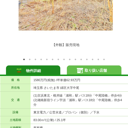
【外観】販売現地
取り扱い店舗
物件詳細
価 格
1580万円(税無) /坪単価62.93万円
所在地
埼玉県 さいたま市 緑区大字中尾
(1)京浜東北・根岸線「浦和」駅 バス18分「中尾陸橋」停歩4分
交 通
(2)湘南新宿ライン宇須「浦和」駅 バス18分「中尾陸橋」停歩4
分
設備
東京電力／公営水道／プロパン（個別）／下水
土地面積
83.00ｍ²(公簿) / 25.1坪
土地権利
所有権