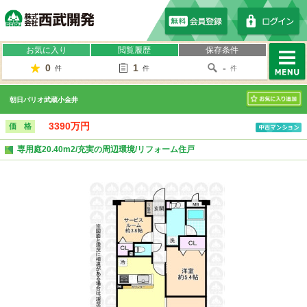
株式会社西武開発
お気に入り
閲覧履歴
保存条件
0
1
-
件
件
件
MENU
朝日パリオ武蔵小金井
お気に入り
3390万円
価 格
専用庭20.40m2/充実の周辺環境/リフォーム住戸