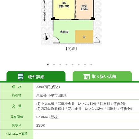
【間取】
取り扱い店舗
物件詳細
価 格
3390万円(税込)
所在地
東京都 小平市回田町
(1)中央本線「武蔵小金井」駅 バス11分「回田町」停歩2分
交 通
(2)西武鉄道新宿線「花小金井」駅 バス12分「回田町」停歩4分
専有面積
62.04ｍ²(壁芯)
間取り
2SDK
バルコニー面積
-