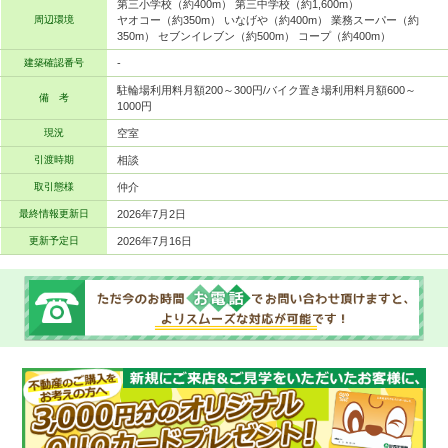
第三小学校（約400m） 第三中学校（約1,600m）
周辺環境
ヤオコー（約350m） いなげや（約400m） 業務スーパー（約
350m） セブンイレブン（約500m） コープ（約400m）
建築確認番号
-
駐輪場利用料月額200～300円/バイク置き場利用料月額600～
備 考
1000円
現況
空室
引渡時期
相談
取引態様
仲介
最終情報更新日
2026年7月2日
更新予定日
2026年7月16日