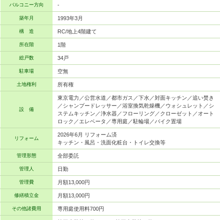
バルコニー方向
-
築年月
1993年3月
構 造
RC/地上4階建て
所在階
1階
総戸数
34戸
駐車場
空無
土地権利
所有権
東京電力／公営水道／都市ガス／下水／対面キッチン／追い焚き
／シャンプードレッサー／浴室換気乾燥機／ウォシュレット／シ
設 備
ステムキッチン／浄水器／フローリング／クローゼット／オート
ロック／エレベータ／専用庭／駐輪場／バイク置場
2026年6月 リフォーム済
リフォーム
キッチン・風呂・洗面化粧台・トイレ交換等
管理形態
全部委託
管理人
日勤
管理費
月額13,000円
修繕積立金
月額13,000円
その他諸費用
専用庭使用料700円