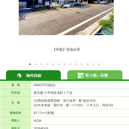
【外観】現地全景
取り扱い店舗
物件詳細
価 格
5690万円(税込)
所在地
東京都 小平市鈴木町１丁目
(1)西武鉄道新宿線「花小金井」駅 徒歩15分
交 通
(2)中央本線「国分寺」駅 バス16分「三中入口」停歩3分
建物面積
87.77ｍ²(実測)
間取り
4LDK
築年月
2026年8月