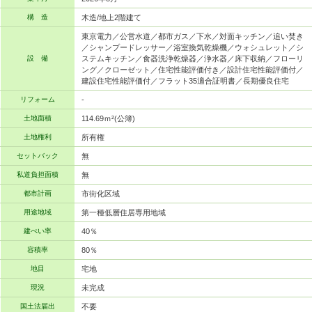
構 造
木造/地上2階建て
東京電力／公営水道／都市ガス／下水／対面キッチン／追い焚き
／シャンプードレッサー／浴室換気乾燥機／ウォシュレット／シ
設 備
ステムキッチン／食器洗浄乾燥器／浄水器／床下収納／フローリ
ング／クローゼット／住宅性能評価付き／設計住宅性能評価付／
建設住宅性能評価付／フラット35適合証明書／長期優良住宅
リフォーム
-
土地面積
114.69ｍ²(公簿)
土地権利
所有権
セットバック
無
私道負担面積
無
都市計画
市街化区域
用途地域
第一種低層住居専用地域
建ぺい率
40％
容積率
80％
地目
宅地
現況
未完成
国土法届出
不要