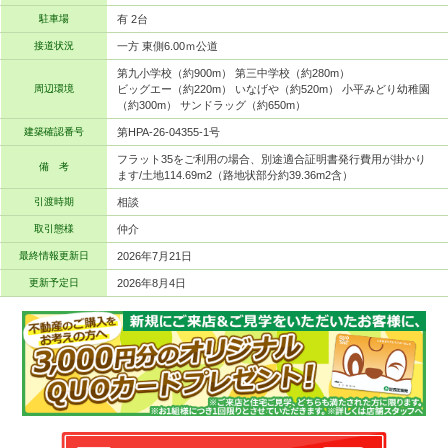
駐車場
有 2台
接道状況
一方 東側6.00ｍ公道
第九小学校（約900m） 第三中学校（約280m）
周辺環境
ビッグエー（約220m） いなげや（約520m） 小平みどり幼稚園
（約300m） サンドラッグ（約650m）
建築確認番号
第HPA-26-04355-1号
フラット35をご利用の場合、別途適合証明書発行費用が掛かり
備 考
ます/土地114.69m2（路地状部分約39.36m2含）
引渡時期
相談
取引態様
仲介
最終情報更新日
2026年7月21日
更新予定日
2026年8月4日