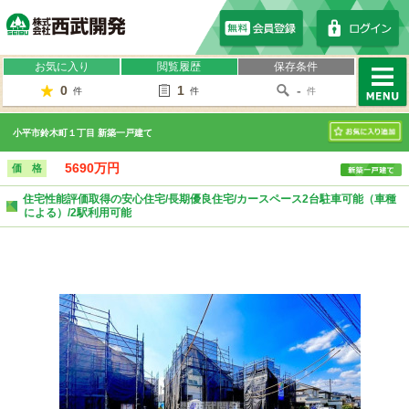
株式会社西武開発
お気に入り
閲覧履歴
保存条件
0
1
-
件
件
件
MENU
小平市鈴木町１丁目 新築一戸建て
お気に入り
5690万円
価 格
住宅性能評価取得の安心住宅/長期優良住宅/カースペース2台駐車可能（車種
による）/2駅利用可能