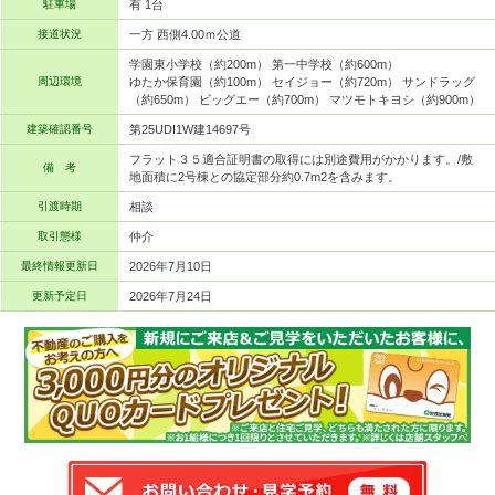
駐車場
有 1台
接道状況
一方 西側4.00ｍ公道
学園東小学校（約200m） 第一中学校（約600m）
周辺環境
ゆたか保育園（約100m） セイジョー（約720m） サンドラッグ
（約650m） ビッグエー（約700m） マツモトキヨシ（約900m）
建築確認番号
第25UDI1W建14697号
フラット３５適合証明書の取得には別途費用がかかります。/敷
備 考
地面積に2号棟との協定部分約0.7m2を含みます。
引渡時期
相談
取引態様
仲介
最終情報更新日
2026年7月10日
更新予定日
2026年7月24日