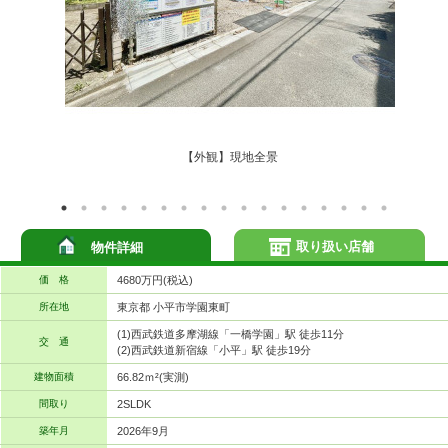
【外観】現地全景
取り扱い店舗
物件詳細
価 格
4680万円(税込)
所在地
東京都 小平市学園東町
(1)西武鉄道多摩湖線「一橋学園」駅 徒歩11分
交 通
(2)西武鉄道新宿線「小平」駅 徒歩19分
建物面積
66.82ｍ²(実測)
間取り
2SLDK
築年月
2026年9月