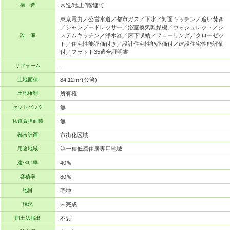
構 造
木造/地上2階建て
東京電力／公営水道／都市ガス／下水／対面キッチン／追い焚き
／シャンプードレッサー／浴室換気乾燥機／ウォシュレット／シ
設 備
ステムキッチン／浄水器／床下収納／フローリング／クローゼッ
ト／住宅性能評価付き／設計住宅性能評価付／建設住宅性能評価
付／フラット35適合証明書
リフォーム
-
土地面積
84.12ｍ²(公簿)
土地権利
所有権
セットバック
無
私道負担面積
無
都市計画
市街化区域
用途地域
第一種低層住居専用地域
建ぺい率
40％
容積率
80％
地目
宅地
現況
未完成
国土法届出
不要