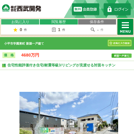
株式会社西武開発
お気に入り
閲覧履歴
保存条件
0
1
-
件
件
件
MENU
小平市学園東町 新築一戸建て
お気に入り
4680万円
価 格
住宅性能評価付き住宅/耐震等級3/リビングが見渡せる対面キッチン