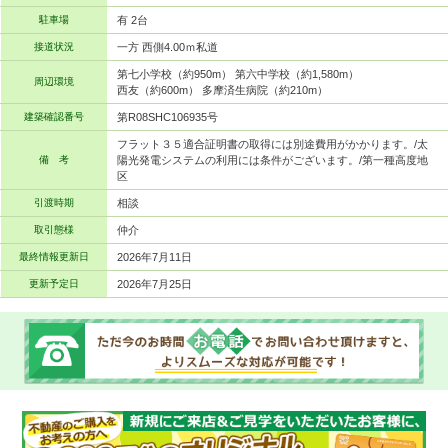
駐車場
有 2台
接道状況
一方 西側4.00ｍ私道
第七小学校（約950m） 第六中学校（約1,580m）
周辺環境
西友（約600m） 多摩済生病院（約210m）
建築確認番号
第R08SHC106935号
フラット３５適合証明書の取得には別途費用がかかります。/太
備 考
陽光発電システムの利用には条件がございます。/第一種高度地
区
引渡時期
相談
取引態様
仲介
最終情報更新日
2026年7月11日
更新予定日
2026年7月25日