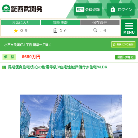
株式会社西武開発
お気に入り
閲覧履歴
保存条件
0
1
-
件
件
件
MENU
小平市美園町３丁目 新築一戸建て
お気に入り
6680万円
価 格
長期優良住宅/安心の耐震等級3/住宅性能評価付き住宅/4LDK