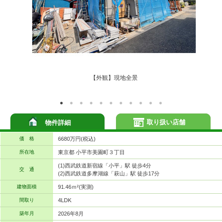
【外観】現地全景
取り扱い店舗
物件詳細
価 格
6680万円(税込)
所在地
東京都 小平市美園町３丁目
(1)西武鉄道新宿線「小平」駅 徒歩4分
交 通
(2)西武鉄道多摩湖線「萩山」駅 徒歩17分
建物面積
91.46ｍ²(実測)
間取り
4LDK
築年月
2026年8月