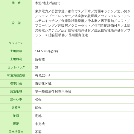
構 造
木造/地上2階建て
東京電力／公営水道／都市ガス／下水／対面キッチン／追い焚き
／シャンプードレッサー／浴室換気乾燥機／ウォシュレット／シ
ステムキッチン／食器洗浄乾燥器／浄水器／床下収納／ロフト／
設 備
フローリング／床暖房／クローゼット／住宅性能評価付き／太陽
光発電システム／設計住宅性能評価付／建設住宅性能評価付／フ
ラット35適合証明書／長期優良住宅
リフォーム
-
土地面積
114.53ｍ²(公簿)
土地権利
所有権
セットバック
無
私道負担面積
有 0.26ｍ²
都市計画
市街化区域
用途地域
第一種低層住居専用地域
建ぺい率
40％
容積率
80％
地目
宅地
現況
未完成
国土法届出
不要