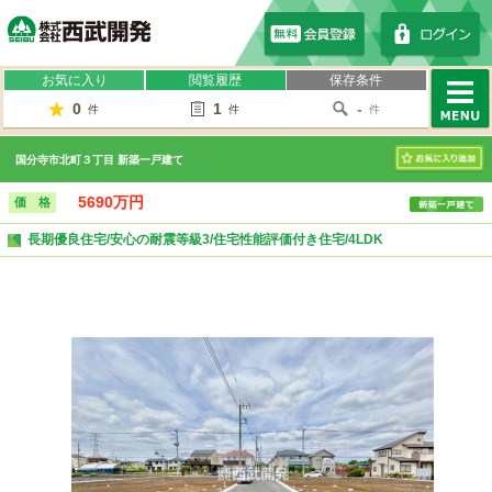
株式会社西武開発
お気に入り
閲覧履歴
保存条件
0
1
-
件
件
件
MENU
国分寺市北町３丁目 新築一戸建て
お気に入り
5690万円
価 格
長期優良住宅/安心の耐震等級3/住宅性能評価付き住宅/4LDK