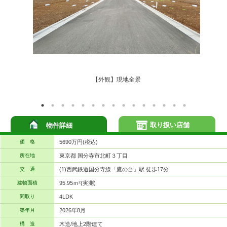
【外観】現地全景
取り扱い店舗
物件詳細
価 格
5690万円(税込)
所在地
東京都 国分寺市北町３丁目
交 通
(1)西武鉄道国分寺線「鷹の台」駅 徒歩17分
建物面積
95.95ｍ²(実測)
間取り
4LDK
築年月
2026年8月
構 造
木造/地上2階建て