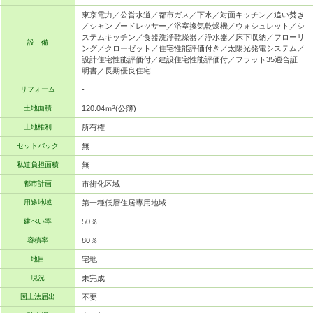
東京電力／公営水道／都市ガス／下水／対面キッチン／追い焚き
／シャンプードレッサー／浴室換気乾燥機／ウォシュレット／シ
ステムキッチン／食器洗浄乾燥器／浄水器／床下収納／フローリ
設 備
ング／クローゼット／住宅性能評価付き／太陽光発電システム／
設計住宅性能評価付／建設住宅性能評価付／フラット35適合証
明書／長期優良住宅
リフォーム
-
土地面積
120.04ｍ²(公簿)
土地権利
所有権
セットバック
無
私道負担面積
無
都市計画
市街化区域
用途地域
第一種低層住居専用地域
建ぺい率
50％
容積率
80％
地目
宅地
現況
未完成
国土法届出
不要