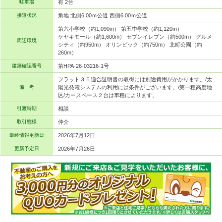
駐車場
有 2台
接道状況
角地 北側6.00ｍ公道 西側6.00ｍ公道
第六小学校（約1,090m） 第五中学校（約1,120m）
ケヤキモール（約1,600m） セブンイレブン（約500m） グルメ
周辺環境
シティ（約950m） オリンピック（約750m） 北町公園（約
260m）
建築確認番号
第HPA-26-03216-1号
フラット３５適合証明書の取得には別途費用がかかります。/太
備 考
陽光発電システムの利用には条件がございます。/第一種高度地
区/カースペース２台は車種によります。
引渡時期
相談
取引態様
仲介
最終情報更新日
2026年7月12日
更新予定日
2026年7月26日