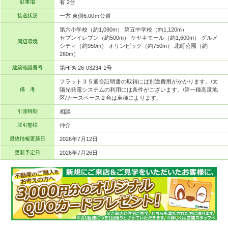
駐車場
有 2台
接道状況
一方 東側6.00ｍ公道
第六小学校（約1,090m） 第五中学校（約1,120m）
セブンイレブン（約500m） ケヤキモール（約1,600m） グルメ
周辺環境
シティ（約950m） オリンピック（約750m） 北町公園（約
260m）
建築確認番号
第HPA-26-03234-1号
フラット３５適合証明書の取得には別途費用がかかります。/太
備 考
陽光発電システムの利用には条件がございます。/第一種高度地
区/カースペース２台は車種によります。
引渡時期
相談
取引態様
仲介
最終情報更新日
2026年7月12日
更新予定日
2026年7月26日