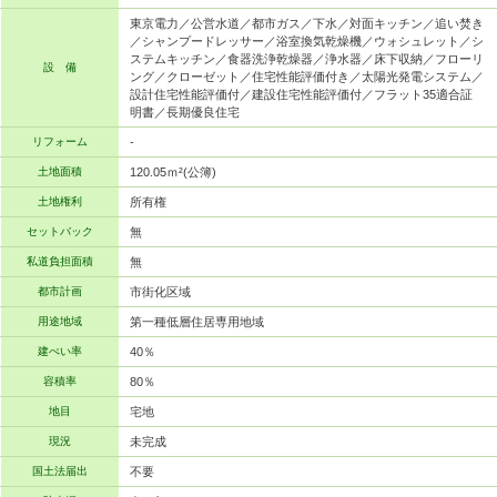
東京電力／公営水道／都市ガス／下水／対面キッチン／追い焚き
／シャンプードレッサー／浴室換気乾燥機／ウォシュレット／シ
ステムキッチン／食器洗浄乾燥器／浄水器／床下収納／フローリ
設 備
ング／クローゼット／住宅性能評価付き／太陽光発電システム／
設計住宅性能評価付／建設住宅性能評価付／フラット35適合証
明書／長期優良住宅
リフォーム
-
土地面積
120.05ｍ²(公簿)
土地権利
所有権
セットバック
無
私道負担面積
無
都市計画
市街化区域
用途地域
第一種低層住居専用地域
建ぺい率
40％
容積率
80％
地目
宅地
現況
未完成
国土法届出
不要