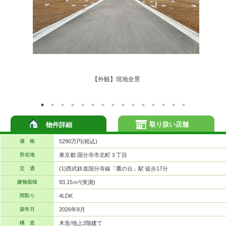
【外観】現地全景
取り扱い店舗
物件詳細
価 格
5290万円(税込)
所在地
東京都 国分寺市北町３丁目
交 通
(1)西武鉄道国分寺線「鷹の台」駅 徒歩17分
建物面積
93.15ｍ²(実測)
間取り
4LDK
築年月
2026年8月
構 造
木造/地上2階建て