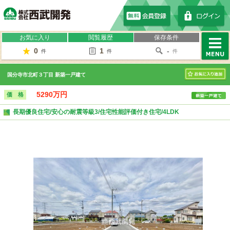
株式会社西武開発
お気に入り
閲覧履歴
保存条件
0
1
-
件
件
件
MENU
国分寺市北町３丁目 新築一戸建て
お気に入り
5290万円
価 格
長期優良住宅/安心の耐震等級3/住宅性能評価付き住宅/4LDK