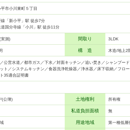
小平市小川東町５丁目
蔵野線「新小平」駅 徒歩7分
武鉄道国分寺線「小川」駅 徒歩11分
間取り
²(実測)
3LDK
構 造
9月
木造/地上2
／公営水道／都市ガス／下水／対面キッチン／追い焚き／シャンプード
ット／システムキッチン／食器洗浄乾燥器／浄水器／床下収納／フロー
ト35適合証明書
土地権利
ｍ²(公簿)
所有権
私道負担面積
無
用途地域
域
第一種低層