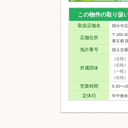
この物件の取り扱
取扱店舗名
国分寺店
〒185-0
店舗住所
東京都 国
免許番号
国土交通
（公社）
（公社）
所属団体
（一社）
（公社）
営業時間
9:30〜18
定休日
年中無休