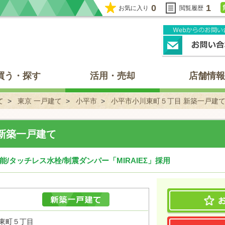
0
1
お気に入り
閲覧履歴
買う・探す
活用・売却
店舗情報
て
東京 一戸建て
小平市
小平市小川東町５丁目 新築一戸建
新築一戸建て
能/タッチレス水栓/制震ダンパー「MIRAIEΣ」採用
川東町５丁目