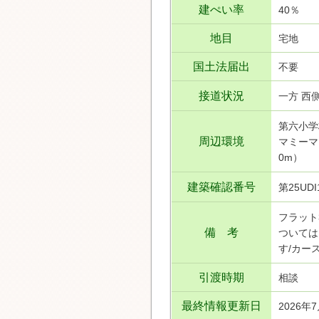
建ぺい率
40％
地目
宅地
国土法届出
不要
接道状況
一方 西側
第六小学
周辺環境
マミーマ
0m）
建築確認番号
第25UDI
フラット
備 考
ついては
す/カー
引渡時期
相談
最終情報更新日
2026年