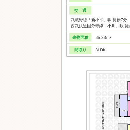
交 通
武蔵野線「新小平」駅 徒歩7分
西武鉄道国分寺線「小川」駅 徒
建物面積
85.28ｍ²
間取り
3LDK