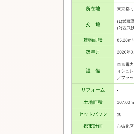
所在地
東京都 
(1)武
交 通
(2)西
建物面積
85.28ｍ
築年月
2026年
東京電力
設 備
ォシュレ
／フラッ
リフォーム
-
土地面積
107.00
セットバック
無
都市計画
市街化区