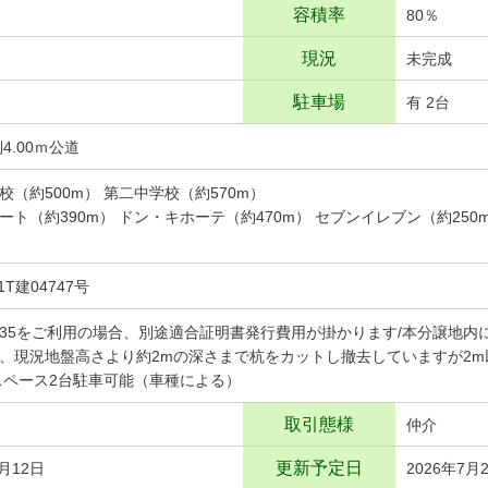
容積率
80％
現況
未完成
駐車場
有 2台
4.00ｍ公道
校（約500m） 第二中学校（約570m）
ート（約390m） ドン・キホーテ（約470m） セブンイレブン（約250
1T建04747号
35をご利用の場合、別途適合証明書発行費用が掛かります/本分譲地内
、現況地盤高さより約2mの深さまで杭をカットし撤去していますが2
スペース2台駐車可能（車種による）
取引態様
仲介
更新予定日
7月12日
2026年7月