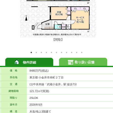
【間取】
取り扱い店舗
物件詳細
価 格
8480万円(税込)
所在地
東京都 小金井市本町２丁目
交 通
(1)中央本線「武蔵小金井」駅 徒歩7分
建物面積
121.72ｍ²(実測)
間取り
2SLDK
築年月
2026年9月
構 造
木造/地上3階建て