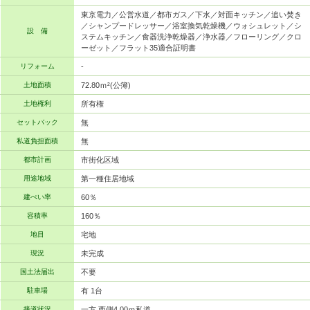
東京電力／公営水道／都市ガス／下水／対面キッチン／追い焚き
／シャンプードレッサー／浴室換気乾燥機／ウォシュレット／シ
設 備
ステムキッチン／食器洗浄乾燥器／浄水器／フローリング／クロ
ーゼット／フラット35適合証明書
リフォーム
-
土地面積
72.80ｍ²(公簿)
土地権利
所有権
セットバック
無
私道負担面積
無
都市計画
市街化区域
用途地域
第一種住居地域
建ぺい率
60％
容積率
160％
地目
宅地
現況
未完成
国土法届出
不要
駐車場
有 1台
接道状況
一方 西側4.00ｍ私道