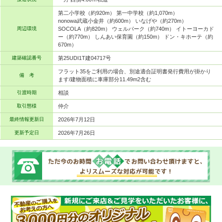
第二小学校（約920m） 第一中学校（約1,070m）
nonowa武蔵小金井（約600m） いなげや（約270m）
周辺環境
SOCOLA（約820m） ウェルパーク（約740m） イトーヨーカド
ー（約770m） しんあい保育園（約150m） ドン・キホーテ（約
670m）
建築確認番号
第25UDI1T建04717号
フラット35をご利用の場合、別途適合証明書発行費用が掛かり
備 考
ます/建物面積に車庫部分11.49m2含む
引渡時期
相談
取引態様
仲介
最終情報更新日
2026年7月12日
更新予定日
2026年7月26日