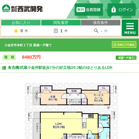
株式会社西武開発
お気に入り
閲覧履歴
保存条件
0
1
-
件
件
件
MENU
小金井市本町２丁目 新築一戸建て
お気に入り
8480万円
価 格
食洗機/武蔵小金井駅徒歩7分の好立地/20.3帖のゆとりあるLDK