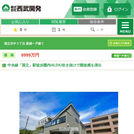
株式会社西武開発
お気に入り
閲覧履歴
保存条件
0
1
-
件
件
件
MENU
国立市中３丁目 新築一戸建て
お気に入り
8999万円
価 格
中央線「国立」駅徒歩圏内/4LDK/吹き抜けで開放感を演出