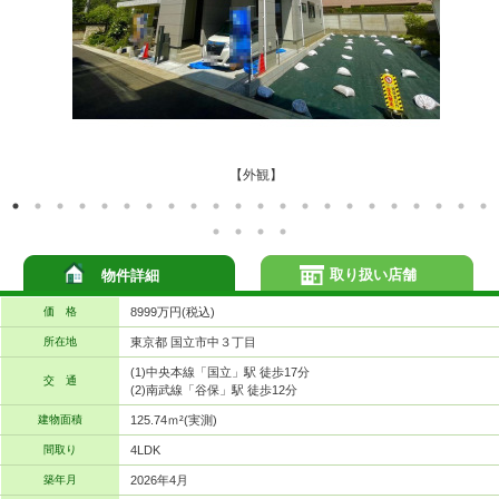
【外観】
取り扱い店舗
物件詳細
価 格
8999万円(税込)
所在地
東京都 国立市中３丁目
(1)中央本線「国立」駅 徒歩17分
交 通
(2)南武線「谷保」駅 徒歩12分
建物面積
125.74ｍ²(実測)
間取り
4LDK
築年月
2026年4月