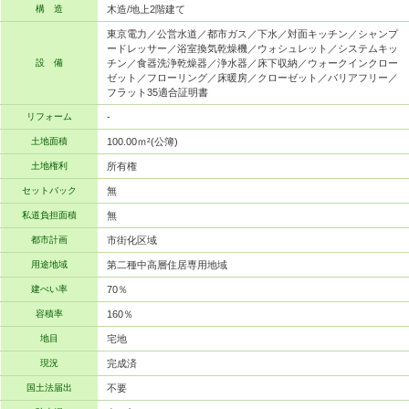
構 造
木造/地上2階建て
東京電力／公営水道／都市ガス／下水／対面キッチン／シャンプ
ードレッサー／浴室換気乾燥機／ウォシュレット／システムキッ
設 備
チン／食器洗浄乾燥器／浄水器／床下収納／ウォークインクロー
ゼット／フローリング／床暖房／クローゼット／バリアフリー／
フラット35適合証明書
リフォーム
-
土地面積
100.00ｍ²(公簿)
土地権利
所有権
セットバック
無
私道負担面積
無
都市計画
市街化区域
用途地域
第二種中高層住居専用地域
建ぺい率
70％
容積率
160％
地目
宅地
現況
完成済
国土法届出
不要