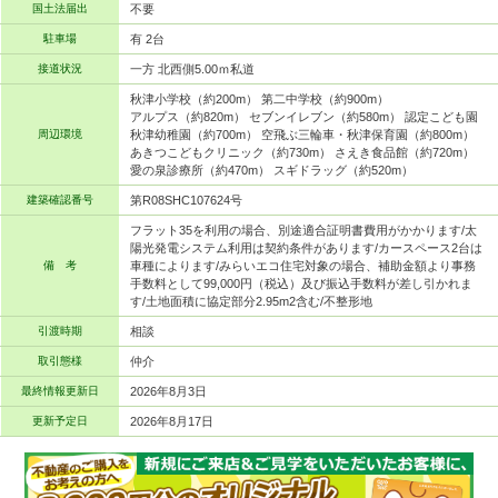
国土法届出
不要
駐車場
有 2台
接道状況
一方 北西側5.00ｍ私道
秋津小学校（約200m） 第二中学校（約900m）
アルプス（約820m） セブンイレブン（約580m） 認定こども園
周辺環境
秋津幼稚園（約700m） 空飛ぶ三輪車・秋津保育園（約800m）
あきつこどもクリニック（約730m） さえき食品館（約720m）
愛の泉診療所（約470m） スギドラッグ（約520m）
建築確認番号
第R08SHC107624号
フラット35を利用の場合、別途適合証明書費用がかかります/太
陽光発電システム利用は契約条件があります/カースペース2台は
備 考
車種によります/みらいエコ住宅対象の場合、補助金額より事務
手数料として99,000円（税込）及び振込手数料が差し引かれま
す/土地面積に協定部分2.95m2含む/不整形地
引渡時期
相談
取引態様
仲介
最終情報更新日
2026年8月3日
更新予定日
2026年8月17日