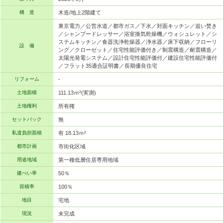
構 造
木造/地上2階建て
東京電力／公営水道／都市ガス／下水／対面キッチン／追い焚き
／シャンプードレッサー／浴室換気乾燥機／ウォシュレット／シ
ステムキッチン／食器洗浄乾燥器／浄水器／床下収納／フローリ
設 備
ング／クローゼット／住宅性能評価付き／制震構造／耐震構造／
太陽光発電システム／設計住宅性能評価付／建設住宅性能評価付
／フラット35適合証明書／長期優良住宅
リフォーム
-
土地面積
111.13ｍ²(実測)
土地権利
所有権
セットバック
無
私道負担面積
有 18.13ｍ²
都市計画
市街化区域
用途地域
第一種低層住居専用地域
建ぺい率
50％
容積率
100％
地目
宅地
現況
未完成