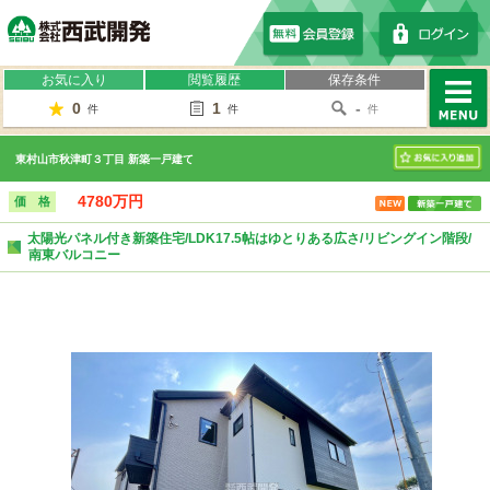
株式会社西武開発
お気に入り
閲覧履歴
保存条件
0
1
-
件
件
件
MENU
東村山市秋津町３丁目 新築一戸建て
お気に入り
4780万円
価 格
太陽光パネル付き新築住宅/LDK17.5帖はゆとりある広さ/リビングイン階段/
南東バルコニー