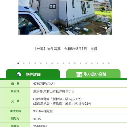
【外観】物件写真 令和8年8月1日 撮影
取り扱い店舗
物件詳細
価 格
4780万円(税込)
所在地
東京都 東村山市秋津町３丁目
(1)武蔵野線「新秋津」駅 徒歩17分
交 通
(2)西武池袋・豊島線「所沢」駅 徒歩21分
建物面積
93.56ｍ²(実測)
間取り
4LDK
築年月
2026年9月