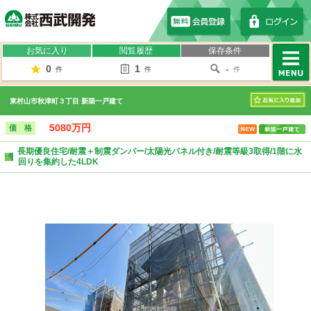
株式会社西武開発
お気に入り
閲覧履歴
保存条件
0
1
-
件
件
件
MENU
東村山市秋津町３丁目 新築一戸建て
お気に入り
5080万円
価 格
長期優良住宅/耐震＋制震ダンパー/太陽光パネル付き/耐震等級3取得/1階に水
回りを集約した4LDK