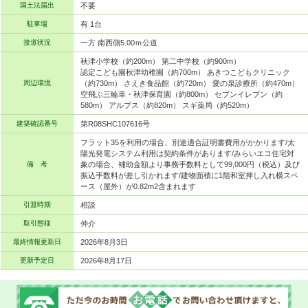
国土法届出
不要
駐車場
有 1台
接道状況
一方 南西側5.00ｍ公道
秋津小学校（約200m） 第二中学校（約900m）
認定こども園秋津幼稚園（約700m） あきつこどもクリニック
周辺環境
（約730m） さえき食品館（約720m） 愛の泉診療所（約470m）
空飛ぶ三輪車・秋津保育園（約800m） セブンイレブン（約
580m） アルプス（約820m） スギ薬局（約520m）
建築確認番号
第R08SHC107616号
フラット35を利用の場合、別途適合証明書費用がかかります/太
陽光発電システム利用は契約条件があります/みらいエコ住宅対
備 考
象の場合、補助金額より事務手数料として99,000円（税込）及び
振込手数料が差し引かれます/建物面積に1階和室押し入れ横スペ
ース（屋外）が0.82m2含まれます
引渡時期
相談
取引態様
仲介
最終情報更新日
2026年8月3日
更新予定日
2026年8月17日