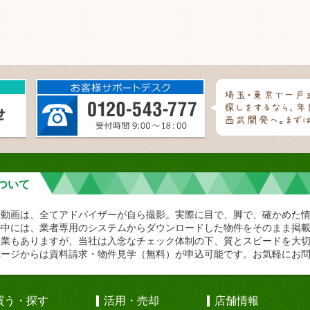
ついて
や動画は、全てアドバイザーが自ら撮影。実際に目で、脚で、確かめた
の中には、業者専用のシステムからダウンロードした物件をそのまま掲
企業もありますが、当社は入念なチェック体制の下、質とスピードを大
ページからは資料請求・物件見学（無料）が申込可能です。お気軽にお
買う・探す
活用・売却
店舗情報