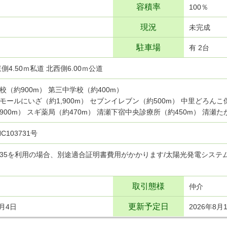
容積率
100％
現況
未完成
駐車場
有 2台
側4.50ｍ私道 北西側6.00ｍ公道
校（約900m） 第三中学校（約400m）
モールにいざ（約1,900m） セブンイレブン（約500m） 中里どろんこ保
900m） スギ薬局（約470m） 清瀬下宿中央診療所（約450m） 清瀬た
C103731号
35を利用の場合、別途適合証明書費用がかかります/太陽光発電システ
取引態様
仲介
更新予定日
8月4日
2026年8月