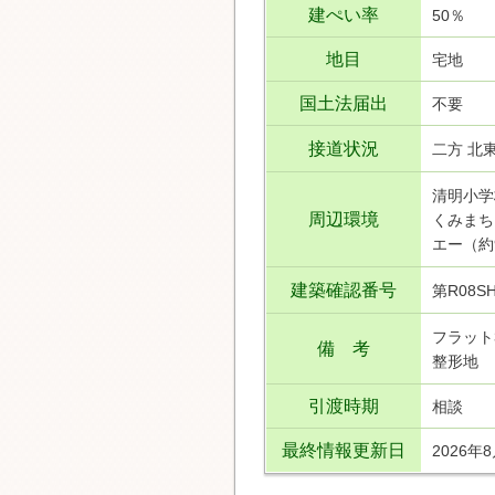
建ぺい率
50％
地目
宅地
国土法届出
不要
接道状況
二方 北東
清明小学
周辺環境
くみまち
エー（約
建築確認番号
第R08SH
フラット
備 考
整形地
引渡時期
相談
最終情報更新日
2026年