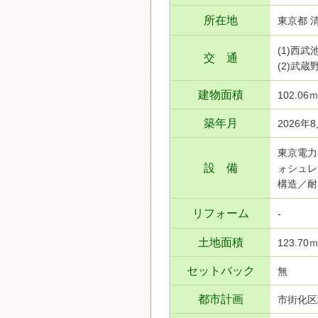
所在地
東京都 
(1)西
交 通
(2)武
建物面積
102.06
築年月
2026年
東京電力
設 備
ォシュレ
構造／耐
リフォーム
-
土地面積
123.70
セットバック
無
都市計画
市街化区