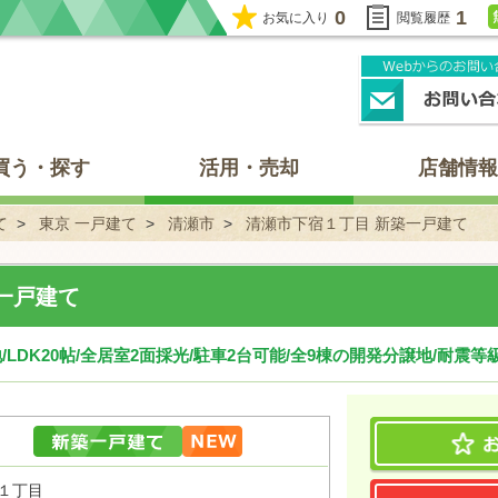
0
1
お気に入り
閲覧履歴
買う・探す
活用・売却
店舗情報
て
東京 一戸建て
清瀬市
清瀬市下宿１丁目 新築一戸建て
一戸建て
LDK20帖/全居室2面採光/駐車2台可能/全9棟の開発分譲地/耐震等
１丁目