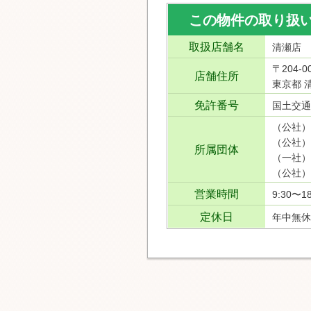
この物件の取り扱
取扱店舗名
清瀬店
〒204-0
店舗住所
東京都 清
免許番号
国土交通
（公社）
（公社）
所属団体
（一社）
（公社）
営業時間
9:30〜18
定休日
年中無休