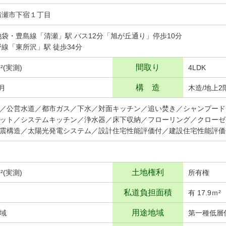
清瀬市下宿１丁目
武池袋・豊島線「清瀬」駅 バス12分「旭が丘通り」停歩10分
蔵野線「東所沢」駅 徒歩34分
間取り
ｍ²(実測)
4LDK
構 造
8月
木造/地上2
／公営水道／都市ガス／下水／対面キッチン／追い焚き／シャンプード
ット／システムキッチン／浄水器／床下収納／フローリング／クローゼ
震構造／太陽光発電システム／設計住宅性能評価付／建設住宅性能評価
土地権利
ｍ²(実測)
所有権
私道負担面積
有 17.9ｍ²
用途地域
域
第一種低層