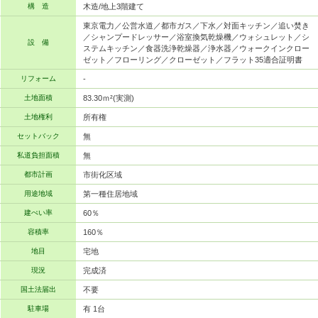
構 造
木造/地上3階建て
東京電力／公営水道／都市ガス／下水／対面キッチン／追い焚き
／シャンプードレッサー／浴室換気乾燥機／ウォシュレット／シ
設 備
ステムキッチン／食器洗浄乾燥器／浄水器／ウォークインクロー
ゼット／フローリング／クローゼット／フラット35適合証明書
リフォーム
-
土地面積
83.30ｍ²(実測)
土地権利
所有権
セットバック
無
私道負担面積
無
都市計画
市街化区域
用途地域
第一種住居地域
建ぺい率
60％
容積率
160％
地目
宅地
現況
完成済
国土法届出
不要
駐車場
有 1台