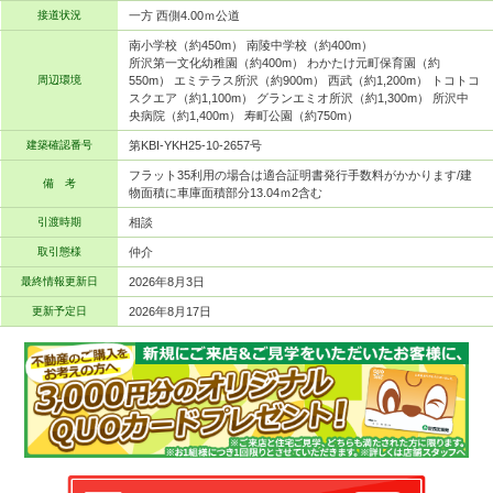
接道状況
一方 西側4.00ｍ公道
南小学校（約450m） 南陵中学校（約400m）
所沢第一文化幼稚園（約400m） わかたけ元町保育園（約
周辺環境
550m） エミテラス所沢（約900m） 西武（約1,200m） トコトコ
スクエア（約1,100m） グランエミオ所沢（約1,300m） 所沢中
央病院（約1,400m） 寿町公園（約750m）
建築確認番号
第KBI-YKH25-10-2657号
フラット35利用の場合は適合証明書発行手数料がかかります/建
備 考
物面積に車庫面積部分13.04ｍ2含む
引渡時期
相談
取引態様
仲介
最終情報更新日
2026年8月3日
更新予定日
2026年8月17日