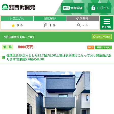
株式会社西武開発
お気に入り
閲覧履歴
保存条件
0
1
-
件
件
件
MENU
所沢市南住吉 新築一戸建て
お気に入り
5999万円
価 格
住環境良好/広々とした21.7帖のLDK上部は吹き抜けになっており開放感があ
ります/主寝室7.6帖の4LDK