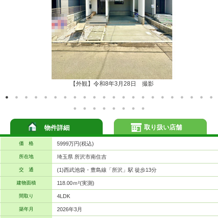
【外観】令和8年3月28日 撮影
取り扱い店舗
物件詳細
価 格
5999万円(税込)
所在地
埼玉県 所沢市南住吉
交 通
(1)西武池袋・豊島線「所沢」駅 徒歩13分
建物面積
118.00ｍ²(実測)
間取り
4LDK
築年月
2026年3月