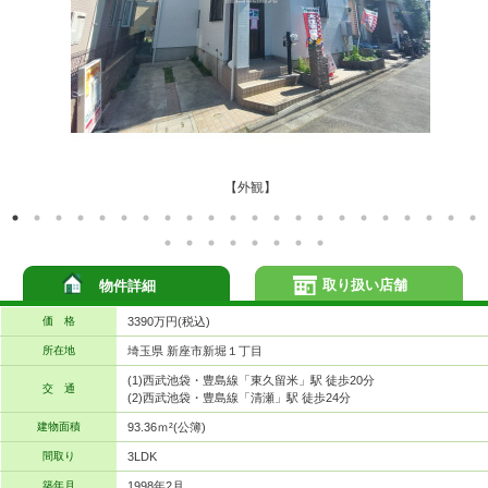
【外観】
取り扱い店舗
物件詳細
価 格
3390万円(税込)
所在地
埼玉県 新座市新堀１丁目
(1)西武池袋・豊島線「東久留米」駅 徒歩20分
交 通
(2)西武池袋・豊島線「清瀬」駅 徒歩24分
建物面積
93.36ｍ²(公簿)
間取り
3LDK
築年月
1998年2月