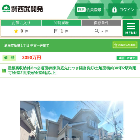
株式会社西武開発
お気に入り
閲覧履歴
保存条件
0
1
-
件
件
件
MENU
新座市新堀１丁目 中古一戸建て
お気に入り
3390万円
価 格
屋根裏収納付/6m公道面/南東側庭先につき陽当良好/土地面積約30坪/2駅利用
可/全室2面採光/全室6帖以上