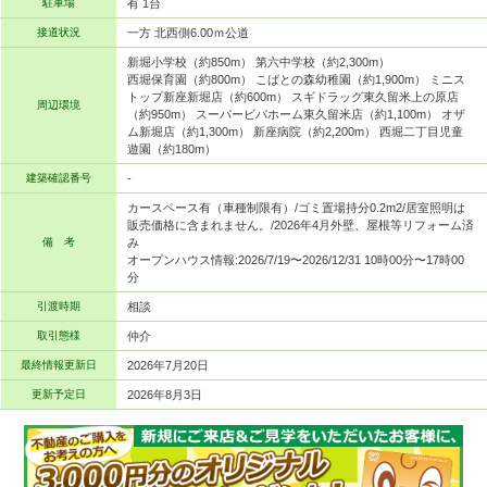
駐車場
有 1台
接道状況
一方 北西側6.00ｍ公道
新堀小学校（約850m） 第六中学校（約2,300m）
西堀保育園（約800m） こばとの森幼稚園（約1,900m） ミニス
トップ新座新堀店（約600m） スギドラッグ東久留米上の原店
周辺環境
（約950m） スーパービバホーム東久留米店（約1,100m） オザ
ム新堀店（約1,300m） 新座病院（約2,200m） 西堀二丁目児童
遊園（約180m）
建築確認番号
-
カースペース有（車種制限有）/ゴミ置場持分0.2m2/居室照明は
販売価格に含まれません。/2026年4月外壁、屋根等リフォーム済
備 考
み
オープンハウス情報:2026/7/19〜2026/12/31 10時00分〜17時00
分
引渡時期
相談
取引態様
仲介
最終情報更新日
2026年7月20日
更新予定日
2026年8月3日