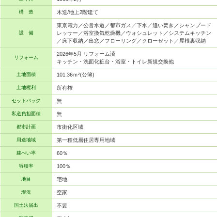
構 造
木造/地上2階建て
東京電力／公営水道／都市ガス／下水／追い焚き／シャンプード
設 備
レッサー／浴室換気乾燥機／ウォシュレット／システムキッチン
／床下収納／出窓／フローリング／クローゼット／屋根裏収納
2026年5月 リフォーム済
リフォーム
キッチン・洗面化粧台・浴室・トイレ新規交換他
土地面積
101.36ｍ²(公簿)
土地権利
所有権
セットバック
無
私道負担面積
無
都市計画
市街化区域
用途地域
第一種低層住居専用地域
建ぺい率
60％
容積率
100％
地目
宅地
現況
空家
国土法届出
不要