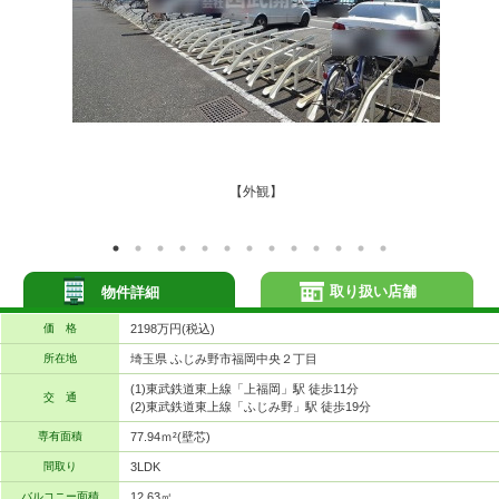
【外観】
取り扱い店舗
物件詳細
価 格
2198万円(税込)
所在地
埼玉県 ふじみ野市福岡中央２丁目
(1)東武鉄道東上線「上福岡」駅 徒歩11分
交 通
(2)東武鉄道東上線「ふじみ野」駅 徒歩19分
専有面積
77.94ｍ²(壁芯)
間取り
3LDK
バルコニー面積
12.63㎡