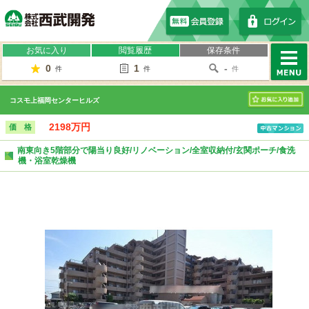
株式会社西武開発
お気に入り
閲覧履歴
保存条件
0
1
-
件
件
件
MENU
コスモ上福岡センターヒルズ
お気に入り
2198万円
価 格
南東向き5階部分で陽当り良好/リノベーション/全室収納付/玄関ポーチ/食洗
機・浴室乾燥機