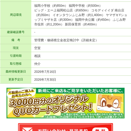
福岡小学校（約850m） 福岡中学校（約500m）
ビッグ・エー上福岡松山店（約650m） コモディイイダ 南台店
周辺環境
（約350m） イオンタウンふじみ野（約1,400m） ヤマザキYショ
ップミヤザキ店（約300m） 福岡中央公園（約450m） ふじみ野
市役所（約1,200m） 新田保育所（約400m）
建築確認番号
-
備 考
管理費・修繕積立金改定検討中（詳細未定）
現況
空室
引渡時期
相談
取引態様
仲介
最終情報更新日
2026年7月16日
更新予定日
2026年7月30日