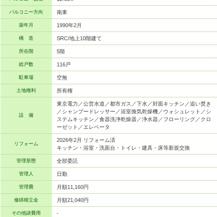
バルコニー方向
南東
築年月
1990年2月
構 造
SRC/地上10階建て
所在階
5階
総戸数
116戸
駐車場
空無
土地権利
所有権
東京電力／公営水道／都市ガス／下水／対面キッチン／追い焚き
／シャンプードレッサー／浴室換気乾燥機／ウォシュレット／シ
設 備
ステムキッチン／食器洗浄乾燥器／浄水器／フローリング／クロ
ーゼット／エレベータ
2026年2月 リフォーム済
リフォーム
キッチン・浴室・洗面台・トイレ・建具・床等新規交換
管理形態
全部委託
管理人
日勤
管理費
月額11,160円
修繕積立金
月額21,040円
その他諸費用
-