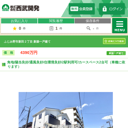
株式会社西武開発
お気に入り
閲覧履歴
保存条件
0
1
-
件
件
件
MENU
ふじみ野市新田２丁目 新築一戸建て
お気に入り
4390万円
価 格
角地/陽当良好/通風良好/住環境良好/2駅利用可/カースペース2台可（車種に依
ります）