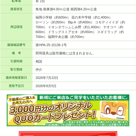
駐車場
有 2台
接道状況
角地 南東側4.00ｍ公道 南西側4.20ｍ公道
福岡小学校（約600m） 花の木中学校（約1,400m）
ローソン（約350m） Big-A（約400m） コモディイイダ（約
周辺環境
700m） イオンタウンふじみ野（約1,400m） ヤオコー（約
600m） ドラッグストアセキ（約450m） スギドラッグ（約
700m） 福岡中央公園（約700m）
建築確認番号
第HPA-25-15136-1号
備 考
照明器具は販売価格には含まれません。
引渡時期
相談
取引態様
仲介
最終情報更新日
2026年7月22日
更新予定日
2026年8月5日