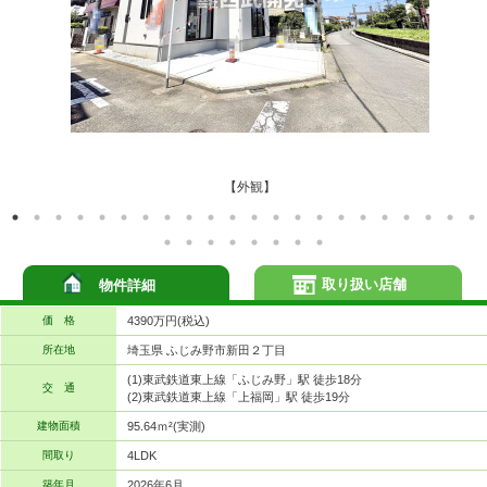
【外観】
取り扱い店舗
物件詳細
価 格
4390万円(税込)
所在地
埼玉県 ふじみ野市新田２丁目
(1)東武鉄道東上線「ふじみ野」駅 徒歩18分
交 通
(2)東武鉄道東上線「上福岡」駅 徒歩19分
建物面積
95.64ｍ²(実測)
間取り
4LDK
築年月
2026年6月