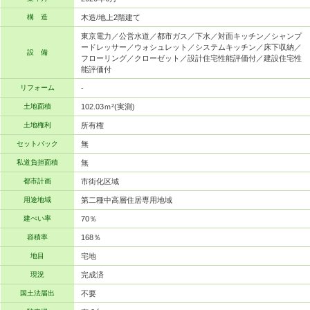
構 造
木造/地上2階建て
東京電力／公営水道／都市ガス／下水／対面キッチン／シャンプ
ードレッサー／ウォシュレット／システムキッチン／床下収納／
設 備
フローリング／クローゼット／設計住宅性能評価付／建設住宅性
能評価付
リフォーム
-
土地面積
102.03ｍ²(実測)
土地権利
所有権
セットバック
無
私道負担面積
無
都市計画
市街化区域
用途地域
第二種中高層住居専用地域
建ぺい率
70％
容積率
168％
地目
宅地
現況
完成済
国土法届出
不要