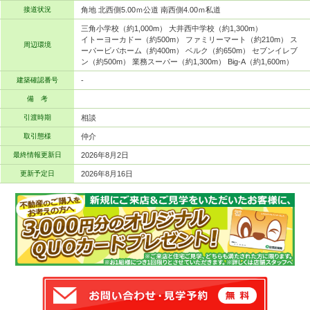
接道状況
角地 北西側5.00ｍ公道 南西側4.00ｍ私道
三角小学校（約1,000m） 大井西中学校（約1,300m）
イトーヨーカドー（約500m） ファミリーマート（約210m） ス
周辺環境
ーパービバホーム（約400m） ベルク（約650m） セブンイレブ
ン（約500m） 業務スーパー（約1,300m） Big-A（約1,600m）
建築確認番号
-
備 考
引渡時期
相談
取引態様
仲介
最終情報更新日
2026年8月2日
更新予定日
2026年8月16日