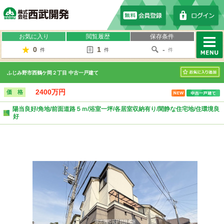
株式会社西武開発
お気に入り
閲覧履歴
保存条件
0
1
-
件
件
件
MENU
ふじみ野市西鶴ケ岡２丁目 中古一戸建て
お気に入り
2400万円
価 格
陽当良好/角地/前面道路５ｍ/浴室一坪/各居室収納有り/閑静な住宅地/住環境良
好