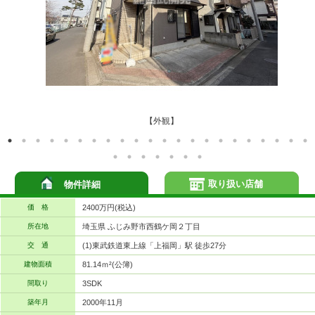
【外観】
取り扱い店舗
物件詳細
価 格
2400万円(税込)
所在地
埼玉県 ふじみ野市西鶴ケ岡２丁目
交 通
(1)東武鉄道東上線「上福岡」駅 徒歩27分
建物面積
81.14ｍ²(公簿)
間取り
3SDK
築年月
2000年11月