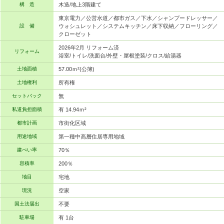
構 造
木造/地上3階建て
東京電力／公営水道／都市ガス／下水／シャンプードレッサー／
設 備
ウォシュレット／システムキッチン／床下収納／フローリング／
クローゼット
2026年2月 リフォーム済
リフォーム
浴室/トイレ/洗面台/外壁・屋根塗装/クロス/給湯器
土地面積
57.00ｍ²(公簿)
土地権利
所有権
セットバック
無
私道負担面積
有 14.94ｍ²
都市計画
市街化区域
用途地域
第一種中高層住居専用地域
建ぺい率
70％
容積率
200％
地目
宅地
現況
空家
国土法届出
不要
駐車場
有 1台