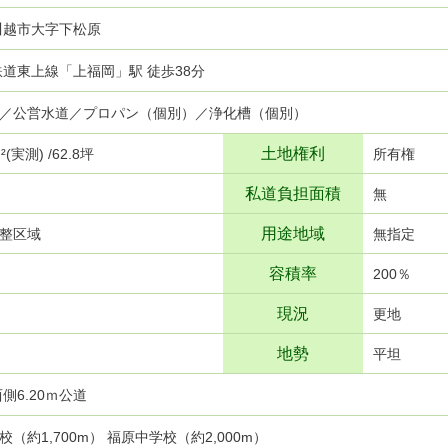
川越市大字下松原
武鉄道東上線「上福岡」駅 徒歩38分
／公営水道／プロパン（個別）／浄化槽（個別）
土地権利
²(実測) /62.8坪
所有権
私道負担面積
無
用途地域
整区域
無指定
容積率
200％
現況
更地
地勢
平坦
側6.20ｍ公道
（約1,700m） 福原中学校（約2,000m）