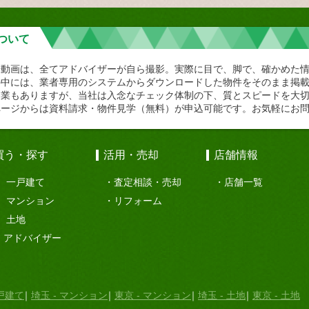
ついて
や動画は、全てアドバイザーが自ら撮影。実際に目で、脚で、確かめた
の中には、業者専用のシステムからダウンロードした物件をそのまま掲
企業もありますが、当社は入念なチェック体制の下、質とスピードを大
ページからは資料請求・物件見学（無料）が申込可能です。お気軽にお
買う・探す
活用・売却
店舗情報
一戸建て
査定相談・売却
店舗一覧
マンション
リフォーム
土地
アドバイザー
一戸建て
埼玉 - マンション
東京 - マンション
埼玉 - 土地
東京 - 土地