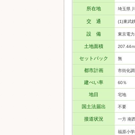
所在地
埼玉県 
交 通
(1)東
設 備
東京電力
土地面積
207.44ｍ
セットバック
無
都市計画
市街化調
建ぺい率
60％
地目
宅地
国土法届出
不要
接道状況
一方 南西
福原小学校