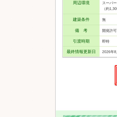
周辺環境
スーパー
（約1,
建築条件
無
備 考
開発許可番
引渡時期
即時
最終情報更新日
2026年