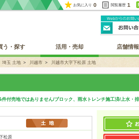
0
1
お気に入り
閲覧履歴
買う・探す
活用・売却
店舗情報
埼玉 土地
川越市
川越市大字下松原 土地
条件付売地ではありません/ブロック、雨水トレンチ施工済/上水・
下松原