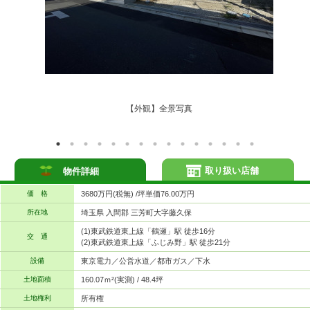
【外観】全景写真
取り扱い店舗
物件詳細
価 格
3680万円(税無) /坪単価76.00万円
所在地
埼玉県 入間郡 三芳町大字藤久保
(1)東武鉄道東上線「鶴瀬」駅 徒歩16分
交 通
(2)東武鉄道東上線「ふじみ野」駅 徒歩21分
設備
東京電力／公営水道／都市ガス／下水
土地面積
160.07ｍ²(実測) / 48.4坪
土地権利
所有権