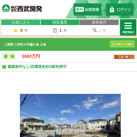
株式会社西武開発
お気に入り
閲覧履歴
保存条件
0
1
-
件
件
件
MENU
入間郡 三芳町大字藤久保 土地
お気に入り
3680万円
価 格
建築条件なし/住環境良好/2駅利用可