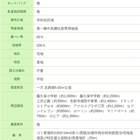
セットバック
無
私道負担面積
無
都市計画
市街化区域
用途地域
第一種中高層住居専用地域
建ぺい率
60％
容積率
200％
地目
宅地
現況
更地
国土法届出
不要
地勢
平坦
接道状況
一方 北西側5.00ｍ公道
藤久保小学校（約1,000m） 藤久保中学校（約2,200m）
上沢公園（約350m） 生鮮市場田中青果（約1,400m） ドラッグ
周辺環境
ストアセキ（約900m） アクロスプラザ三芳（約1,200m） セブ
ンイレブン（約850m） ローソン（約280m） マミーマート（約
750m） ロピア（約1,300m）
建築条件
無
ゴミ置場持分約0.54m2有り/景観法/都市再生特別措置法/宅地造
備 考
成及び特定盛土規制法/高度地区（25m）