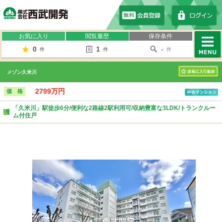
株式会社西武開発
お気に入り
閲覧履歴
保存条件
0
1
-
件
件
件
MENU
メゾン久米川
お気に入り
2799万円
価 格
「久米川」駅徒歩6分/便利な2路線2駅利用可/収納豊富な3LDK/トランクルー
ム付住戸