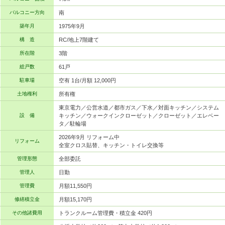
バルコニー方向
南
築年月
1975年9月
構 造
RC/地上7階建て
所在階
3階
総戸数
61戸
駐車場
空有 1台/月額 12,000円
土地権利
所有権
東京電力／公営水道／都市ガス／下水／対面キッチン／システム
設 備
キッチン／ウォークインクローゼット／クローゼット／エレベー
タ／駐輪場
2026年9月 リフォーム中
リフォーム
全室クロス貼替、キッチン・トイレ交換等
管理形態
全部委託
管理人
日勤
管理費
月額11,550円
修繕積立金
月額15,170円
その他諸費用
トランクルーム管理費・積立金 420円