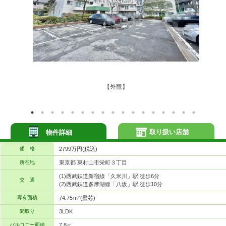
【外観】
取り扱い店舗
物件詳細
価 格
2799万円(税込)
所在地
東京都 東村山市栄町３丁目
(1)西武鉄道新宿線「久米川」駅 徒歩6分
交 通
(2)西武鉄道多摩湖線「八坂」駅 徒歩10分
専有面積
74.75ｍ²(壁芯)
間取り
3LDK
バルコニー面積
7.8㎡