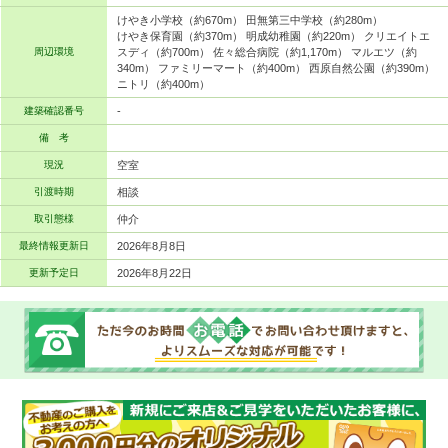
けやき小学校（約670m） 田無第三中学校（約280m）
けやき保育園（約370m） 明成幼稚園（約220m） クリエイトエ
周辺環境
スディ（約700m） 佐々総合病院（約1,170m） マルエツ（約
340m） ファミリーマート（約400m） 西原自然公園（約390m）
ニトリ（約400m）
建築確認番号
-
備 考
現況
空室
引渡時期
相談
取引態様
仲介
最終情報更新日
2026年8月8日
更新予定日
2026年8月22日