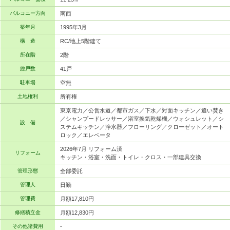
バルコニー方向
南西
築年月
1995年3月
構 造
RC/地上5階建て
所在階
2階
総戸数
41戸
駐車場
空無
土地権利
所有権
東京電力／公営水道／都市ガス／下水／対面キッチン／追い焚き
／シャンプードレッサー／浴室換気乾燥機／ウォシュレット／シ
設 備
ステムキッチン／浄水器／フローリング／クローゼット／オート
ロック／エレベータ
2026年7月 リフォーム済
リフォーム
キッチン・浴室・洗面・トイレ・クロス・一部建具交換
管理形態
全部委託
管理人
日勤
管理費
月額17,810円
修繕積立金
月額12,830円
その他諸費用
-