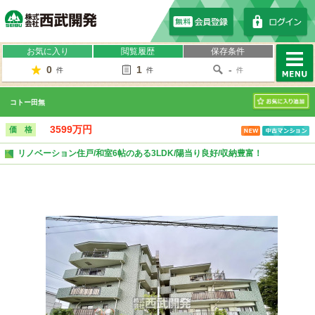
株式会社西武開発
お気に入り
閲覧履歴
保存条件
0
1
-
件
件
件
MENU
コトー田無
お気に入り
3599万円
価 格
リノベーション住戸/和室6帖のある3LDK/陽当り良好/収納豊富！