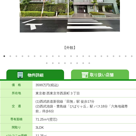
【外観】
取り扱い店舗
物件詳細
価 格
3599万円(税込)
所在地
東京都 西東京市西原町３丁目
(1)西武鉄道新宿線「田無」駅 徒歩17分
交 通
(2)西武池袋・豊島線「ひばりヶ丘」駅 バス18分「六角地蔵尊
前」停歩6分
専有面積
71.25ｍ²(壁芯)
間取り
3LDK
バルコニー面積
11.25㎡