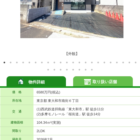
【外観】
取り扱い店舗
物件詳細
価 格
6580万円(税込)
所在地
東京都 東大和市南街６丁目
(1)西武鉄道拝島線「東大和市」駅 徒歩11分
交 通
(2)多摩モノレール「桜街道」駅 徒歩14分
建物面積
104.34ｍ²(実測)
間取り
2LDK
築年月
2026年2月