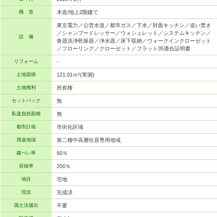
構 造
木造/地上2階建て
東京電力／公営水道／都市ガス／下水／対面キッチン／追い焚き
／シャンプードレッサー／ウォシュレット／システムキッチン／
設 備
食器洗浄乾燥器／浄水器／床下収納／ウォークインクローゼット
／フローリング／クローゼット／フラット35適合証明書
リフォーム
-
土地面積
121.01ｍ²(実測)
土地権利
所有権
セットバック
無
私道負担面積
無
都市計画
市街化区域
用途地域
第二種中高層住居専用地域
建ぺい率
60％
容積率
200％
地目
宅地
現況
完成済
国土法届出
不要