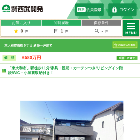
株式会社西武開発
お気に入り
閲覧履歴
保存条件
0
1
-
件
件
件
MENU
東大和市南街６丁目 新築一戸建て
お気に入り
6580万円
価 格
「東大和市」駅徒歩11分/家具・照明・カーテンつき/リビングイン階
段/WIC・小屋裏収納付き！