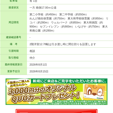
駐車場
有 1台
接道状況
一方 南側17.00ｍ公道
第二小学校（約450m） 第二中学校（約550m）
れんげ南街保育園（約750m） 東大和早樹保育園（約950m） リ
周辺環境
コパ（約280m） ウェルパーク（約850m） 東大和病院（約
900m） セブンイレブン（約900m） いなげや（約750m） 東大
和南公園（約280m）
建築確認番号
-
備 考
2階洋室12.78帖は引き渡し時に間仕切りを設置します
引渡時期
相談
取引態様
仲介
最終情報更新日
2026年8月1日
更新予定日
2026年8月15日