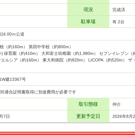
現況
完成済
駐車場
有 2台
16.00ｍ公道
校（約160m） 第四中学校（約800m）
り保育園（約410m） 大和富士幼稚園（約1,980m） セブンイレブン（
ウエルシア（約160m） 東大和病院（約820m） LICOPA（約520m）
I1W建13367号
35適合証明書取得に別途費用が必要です
取引態様
仲介
更新予定日
8月7日
2026年8月