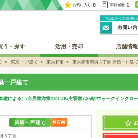
0
1
お気に入り
閲覧履歴
買う・探す
活用・売却
店舗情報
て
東京 一戸建て
東大和市
東大和市南街３丁目 新築一戸建
築一戸建て
種による）/全居室洋室の4LDK/主寝室7.25帖/ウォークインクロ
南街３丁目